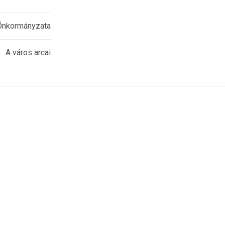
Őnkormányzata
A város arcai