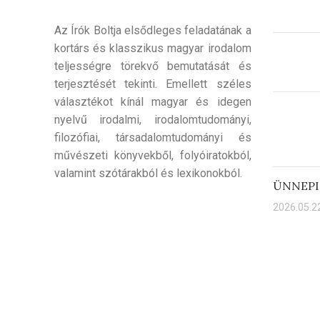
Az Írók Boltja elsődleges feladatának a
kortárs és klasszikus magyar irodalom
teljességre törekvő bemutatását és
terjesztését tekinti. Emellett széles
választékot kínál magyar és idegen
nyelvű irodalmi, irodalomtudományi,
filozófiai, társadalomtudományi és
művészeti könyvekből, folyóiratokból,
valamint szótárakból és lexikonokból.
ÜNNEPI
2026.05.22