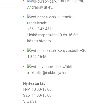
1061 Budapest,
Andrássy út 45.
Internetes
rendelések:
+36 1 342 4311
Hétköznaponként 10 és 16 óra
között hívható.
Könyvesbolt: +36
1 322 1645
Email:
irokboltja@irokboltja.hu
Nyitvatartás:
H-P: 10:00-19:00
Szo: 11:00-15:00
V: Zárva