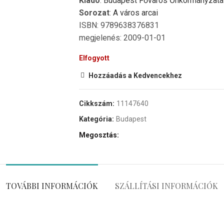
Kiadó
:
Budapest Főváros Őnkormányzata
Sorozat
:
A város arcai
ISBN: 9789638376831
megjelenés: 2009-01-01
Elfogyott
Hozzáadás a Kedvencekhez
Cikkszám:
11147640
Kategória:
Budapest
Megosztás
TOVÁBBI INFORMÁCIÓK
SZÁLLÍTÁSI INFORMÁCIÓK