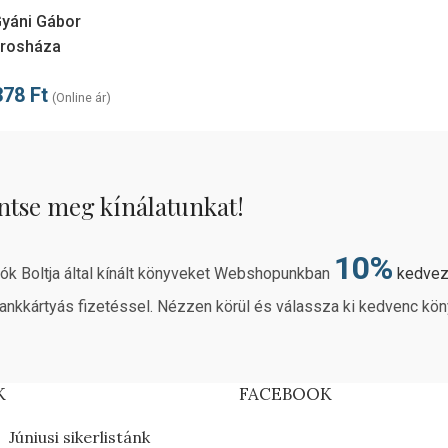
yáni Gábor
rosháza
378
Ft
(Online ár)
ntse meg kínálatunkat!
10%
rók Boltja által kínált könyveket Webshopunkban
kedve
ankkártyás fizetéssel. Nézzen körül és válassza ki kedvenc kön
K
FACEBOOK
Júniusi sikerlistánk