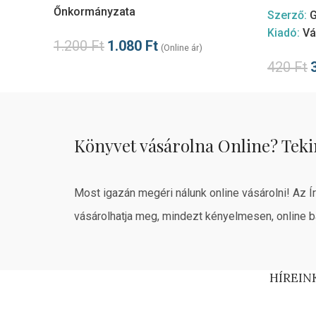
Őnkormányzata
Szerző:
G
Kiadó:
Vá
1.200
Ft
1.080
Ft
(Online ár)
420
Ft
Könyvet vásárolna Online? Teki
Most igazán megéri nálunk online vásárolni! Az Í
vásárolhatja meg, mindezt kényelmesen, online b
HÍREIN