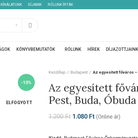
KÍNÁLATUNK
DÍJAINK
RÓLUNK ÍRTÁK
ÁGOK
KÖNYVBEMUTATÓK
RÓLUNK
HÍREK
DÍJAZOTTJAIN
Kezdőlap
Budapest
Az egyesített főváros 
-10%
Az egyesített fővá
Pest, Buda, Óbuda
ELFOGYOTT
1.200
Ft
1.080
Ft
(Online ár)