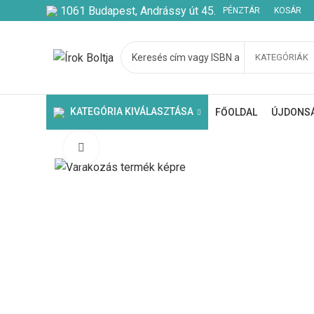
1061 Budapest, Andrássy út 45.
PÉNZTÁR
KOSÁR
KATEGÓRIÁK
Kezdje el gépelni a keresett bejegyzések megtekintéséhez.
KATEGÓRIA KIVÁLASZTÁSA
FŐOLDAL
ÚJDONS
Click to enlarge