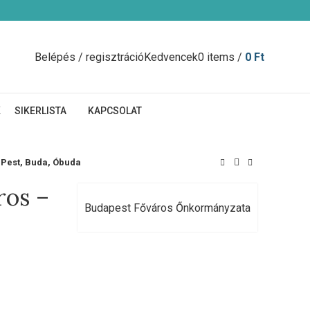
Belépés / regisztráció
Kedvencek
0
items
/
0
Ft
K
SIKERLISTA
KAPCSOLAT
– Pest, Buda, Óbuda
ros –
Budapest Főváros Őnkormányzata