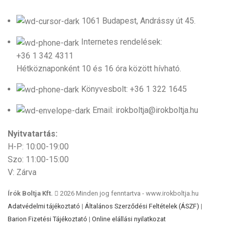
1061 Budapest, Andrássy út 45.
Internetes rendelések:
+36 1 342 4311
Hétköznaponként 10 és 16 óra között hívható.
Könyvesbolt: +36 1 322 1645
Email: irokboltja@irokboltja.hu
Nyitvatartás:
H-P: 10:00-19:00
Szo: 11:00-15:00
V: Zárva
Írók Boltja Kft.
2026 Minden jog fenntartva - www.irokboltja.hu
Adatvédelmi tájékoztató
|
Általános Szerződési Feltételek (ÁSZF)
|
Barion Fizetési Tájékoztató
|
Online elállási nyilatkozat