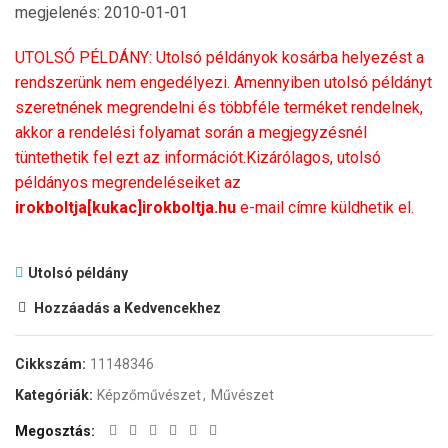
megjelenés: 2010-01-01
UTOLSÓ PÉLDÁNY: Utolsó példányok kosárba helyezést a
rendszerünk nem engedélyezi. Amennyiben utolsó példányt
szeretnének megrendelni és többféle terméket rendelnek,
akkor a rendelési folyamat során a megjegyzésnél
tüntethetik fel ezt az információt.Kizárólagos, utolsó
példányos megrendeléseiket az
irokboltja[kukac]irokboltja.hu
e-mail címre küldhetik el.
Utolsó példány
Hozzáadás a Kedvencekhez
Cikkszám:
11148346
Kategóriák:
Képzőművészet
,
Művészet
Megosztás