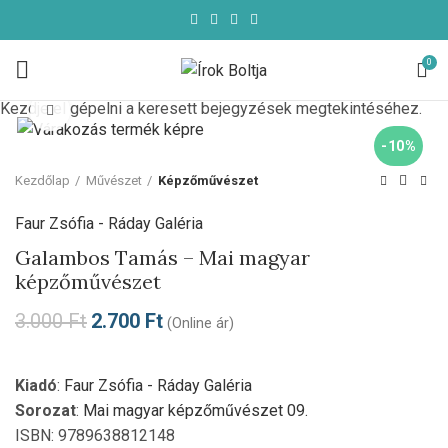
0
Kezdje el gépelni a keresett bejegyzések megtekintéséhez.
Click to enlarge
-10%
Kezdőlap
Művészet
Képzőművészet
Faur Zsófia - Ráday Galéria
Galambos Tamás – Mai magyar
képzőművészet
3.000
Ft
2.700
Ft
(Online ár)
Kiadó
:
Faur Zsófia - Ráday Galéria
Sorozat
:
Mai magyar képzőművészet 09.
ISBN: 9789638812148