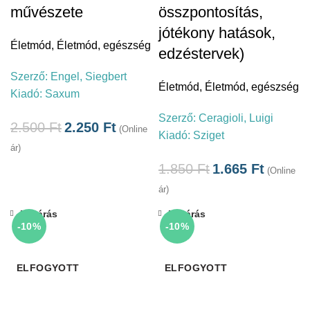
művészete
összpontosítás,
jótékony hatások,
Életmód
,
Életmód, egészség
edzéstervek)
Szerző:
Engel, Siegbert
Életmód
,
Életmód, egészség
Kiadó:
Saxum
Szerző:
Ceragioli, Luigi
2.500
Ft
2.250
Ft
(Online
Kiadó:
Sziget
ár)
1.850
Ft
1.665
Ft
(Online
ár)
Bezárás
Bezárás
-10%
-10%
ELFOGYOTT
ELFOGYOTT