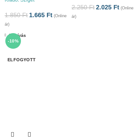
2.250
Ft
2.025
Ft
(Online
1.850
Ft
1.665
Ft
(Online
ár)
ár)
Bezárás
-10%
ELFOGYOTT