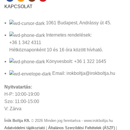
KAPCSOLAT
1061 Budapest, Andrássy út 45.
Internetes rendelések:
+36 1 342 4311
Hétköznaponként 10 és 16 óra között hívható.
Könyvesbolt: +36 1 322 1645
Email: irokboltja@irokboltja.hu
Nyitvatartás:
H-P: 10:00-19:00
Szo: 11:00-15:00
V: Zárva
Írók Boltja Kft.
2026 Minden jog fenntartva - www.irokboltja.hu
Adatvédelmi tájékoztató
|
Általános Szerződési Feltételek (ÁSZF)
|