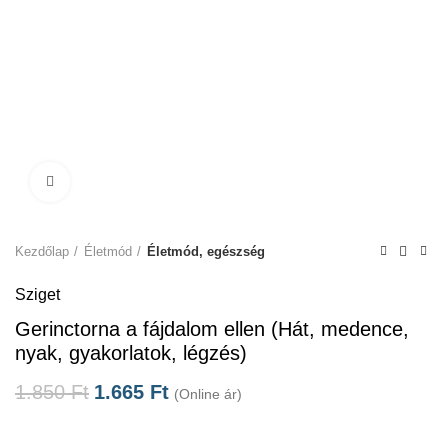
Click to enlarge
Kezdőlap
Életmód
Életmód, egészség
Sziget
Gerinctorna a fájdalom ellen (Hát, medence,
nyak, gyakorlatok, légzés)
1.850
Ft
1.665
Ft
(Online ár)