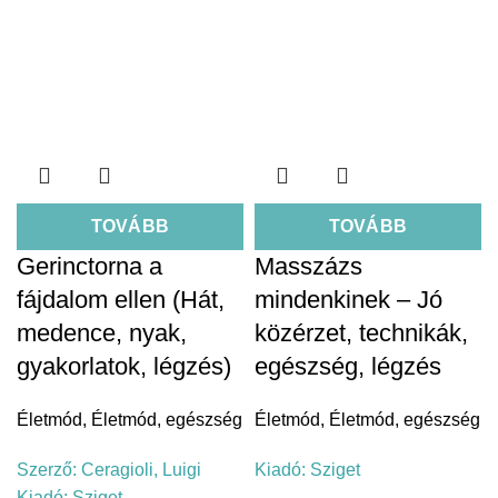
TOVÁBB
TOVÁBB
Gerinctorna a
Masszázs
fájdalom ellen (Hát,
mindenkinek – Jó
medence, nyak,
közérzet, technikák,
gyakorlatok, légzés)
egészség, légzés
Életmód
,
Életmód, egészség
Életmód
,
Életmód, egészség
Szerző:
Ceragioli, Luigi
Kiadó:
Sziget
Kiadó:
Sziget