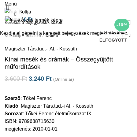
Menü
Click to enlarge
0
items
/
0
Ft
-10%
Kezdje el gépelni a keresett bejegyzések megtekintéséhez.
Kezdőlap
Irodalom
Dráma
ELFOGYOTT
Magiszter Társ.tud.-i Al. - Kossuth
Kínai mesék és drámák – Összegyűjtött
műfordítások
3.600
Ft
3.240
Ft
(Online ár)
Szerző
:
Tőkei Ferenc
Kiadó
:
Magiszter Társ.tud.-i Al. - Kossuth
Sorozat
:
Tőkei Ferenc életműsorozat IX.
ISBN: 9789638715630
megjelenés: 2010-01-01