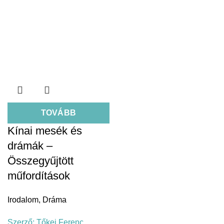
TOVÁBB
Kínai mesék és
drámák –
Összegyűjtött
műfordítások
Irodalom
,
Dráma
Szerző:
Tőkei Ferenc