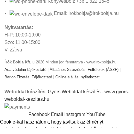
Könyvesbolt: +36 1 322 1645
Email: irokboltja@irokboltja.hu
Nyitvatartás:
H-P: 10:00-19:00
Szo: 11:00-15:00
V: Zárva
Írók Boltja Kft.
2026 Minden jog fenntartva - www.irokboltja.hu
Adatvédelmi tájékoztató
|
Általános Szerződési Feltételek (ÁSZF)
|
Barion Fizetési Tájékoztató
|
Online elállási nyilatkozat
Weboldal készítés
:
Gyors Weboldal készítés
-
www.gyors-
weboldal-keszites.hu
Facebook
Email
Instagram
YouTube
Cookie-kat használunk, hogy javítsuk az élményt
weboldalunkon. A weboldal böngészésével Ön hozzájárul a