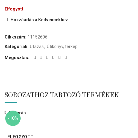
Elfogyott
Hozzáadás a Kedvencekhez
Cikkszám:
11152606
Kategóriák:
Utazás
,
Útikönyv, térkép
Megosztás
SOROZATHOZ TARTOZÓ TERMÉKEK
Bezárás
-10%
ELFOGYOTT