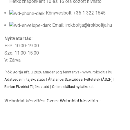
Hétköznaponként 10 és 16 óra között hívható.
Könyvesbolt: +36 1 322 1645
Email: irokboltja@irokboltja.hu
Nyitvatartás:
H-P: 10:00-19:00
Szo: 11:00-15:00
V: Zárva
Írók Boltja Kft.
2026 Minden jog fenntartva - www.irokboltja.hu
Adatvédelmi tájékoztató
|
Általános Szerződési Feltételek (ÁSZF)
|
Barion Fizetési Tájékoztató
|
Online elállási nyilatkozat
Weboldal készítés
:
Gyors Weboldal készítés
-
www.gyors-weboldal-keszites.hu
Cookie-kat használunk, hogy javítsuk az élményt