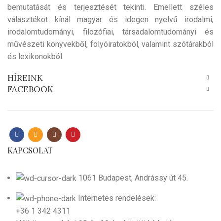
bemutatását és terjesztését tekinti. Emellett széles
választékot kínál magyar és idegen nyelvű irodalmi,
irodalomtudományi, filozófiai, társadalomtudományi és
művészeti könyvekből, folyóiratokból, valamint szótárakból
és lexikonokból.
HÍREINK
FACEBOOK
KAPCSOLAT
1061 Budapest, Andrássy út 45.
Internetes rendelések:
+36 1 342 4311