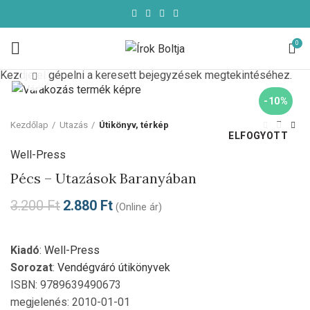
0
Kezdje el gépelni a keresett bejegyzések megtekintéséhez.
Click to enlarge
-10%
Kezdőlap
Utazás
Útikönyv, térkép
ELFOGYOTT
Well-Press
Pécs – Utazások Baranyában
3.200
Ft
2.880
Ft
(Online ár)
Kiadó
:
Well-Press
Sorozat
:
Vendégváró útikönyvek
ISBN: 9789639490673
megjelenés: 2010-01-01