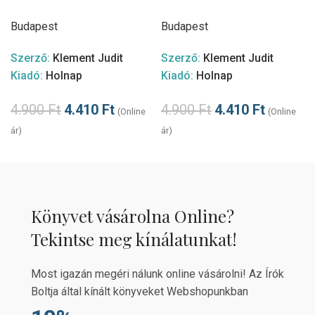
Budapest
Budapest
Szerző:
Klement Judit
Szerző:
Klement Judit
Kiadó:
Holnap
Kiadó:
Holnap
4.900
Ft
4.410
Ft
4.900
Ft
4.410
Ft
(Online
(Online
ár)
ár)
Könyvet vásárolna Online?
Tekintse meg kínálatunkat!
Most igazán megéri nálunk online vásárolni! Az Írók
Boltja által kínált könyveket Webshopunkban