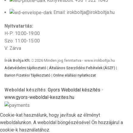
Könyvesbolt: +36 1 322 1645
Email: irokboltja@irokboltja.hu
Nyitvatartás:
H-P: 10:00-19:00
Szo: 11:00-15:00
V: Zárva
Írók Boltja Kft.
2026 Minden jog fenntartva - www.irokboltja.hu
Adatvédelmi tájékoztató
|
Általános Szerződési Feltételek (ÁSZF)
|
Barion Fizetési Tájékoztató
|
Online elállási nyilatkozat
Weboldal készítés
:
Gyors Weboldal készítés
-
www.gyors-weboldal-keszites.hu
Cookie-kat használunk, hogy javítsuk az élményt
weboldalunkon. A weboldal böngészésével Ön hozzájárul a
cookie-k használatához.