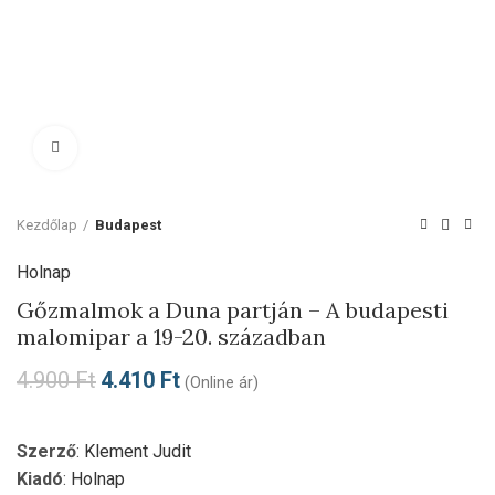
Click to enlarge
Kezdőlap
Budapest
Holnap
Gőzmalmok a Duna partján – A budapesti
malomipar a 19-20. században
4.900
Ft
4.410
Ft
(Online ár)
Szerző
:
Klement Judit
Kiadó
:
Holnap