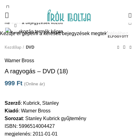
0
Click to enlarge
Kezdje el gépelni a keresett bejegyzések megtekintéséhez.
ELFOGYOTT
Kezdőlap
DVD
Warner Bross
A ragyogás – DVD (18)
999
Ft
(Online ár)
Szerző
:
Kubrick, Stanley
Kiadó
:
Warner Bross
Sorozat
:
Stanley Kubrick gyűjtemény
ISBN: 5996514004427
megjelenés: 2011-01-01