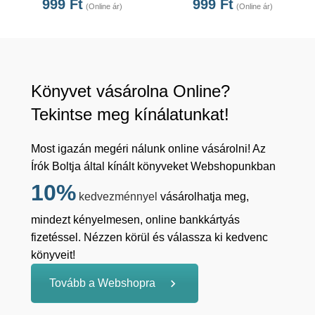
999
Ft
999
Ft
(Online ár)
(Online ár)
Könyvet vásárolna Online?
Tekintse meg kínálatunkat!
Most igazán megéri nálunk online vásárolni! Az
Írók Boltja által kínált könyveket Webshopunkban
10%
kedvezménnyel
vásárolhatja meg,
mindezt kényelmesen, online bankkártyás
fizetéssel. Nézzen körül és válassza ki kedvenc
könyveit!
Tovább a Webshopra