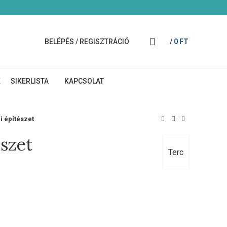
BELÉPÉS / REGISZTRÁCIÓ
/
0
FT
K
SIKERLISTA
KAPCSOLAT
i építészet
szet
Terc