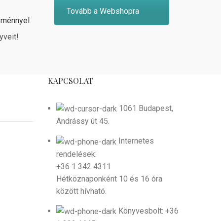
Tovább a Webshopra
zménnyel
yveit!
KAPCSOLAT
1061 Budapest,
Andrássy út 45.
Internetes
rendelések:
+36 1 342 4311
Hétköznaponként 10 és 16 óra
között hívható.
Könyvesbolt: +36