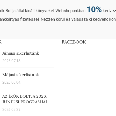
10%
rók Boltja által kínált könyveket Webshopunkban
kedve
ankkártyás fizetéssel. Nézzen körül és válassza ki kedvenc kön
K
FACEBOOK
Júniusi sikerlistánk
2026.07.15.
Májusi sikerlistánk
2026.06.04.
AZ ÍRÓK BOLTJA 2026.
JÚNIUSI PROGRAMJAI
2026.05.29.