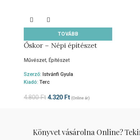
TOVÁBB
Őskor – Népi építészet
Művészet
,
Építészet
Szerző:
Istvánfi Gyula
Kiadó:
Terc
4.800
Ft
4.320
Ft
(Online ár)
Könyvet vásárolna Online? Teki