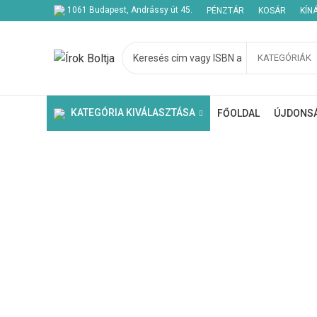
1061 Budapest, Andrássy út 45.
PÉNZTÁR
KOSÁR
KÍN
KATEGÓRIÁK
Kezdje el gépelni a keresett bejegyzések megtekintéséhez.
KATEGÓRIA KIVÁLASZTÁSA
FŐOLDAL
ÚJDONS