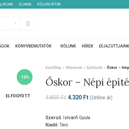
ÁLATUNK
DÍJAINK
RÓLUNK ÍRTÁK
ÁGOK
KÖNYVBEMUTATÓK
RÓLUNK
HÍREK
DÍJAZOTTJAIN
Kezdőlap
Művészet
Építészet
Őskor – Nép
-10%
Őskor – Népi építé
ELFOGYOTT
4.800
Ft
4.320
Ft
(Online ár)
Szerző
:
Istvánfi Gyula
Kiadó
:
Terc