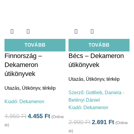
TOVÁBB
TOVÁBB
Finnország –
Bécs – Dekameron
Dekameron
útikönyvek
útikönyvek
Utazás
,
Útikönyv, térkép
Utazás
,
Útikönyv, térkép
Szerző:
Gottlieb, Daniela -
Belényi Dániel
Kiadó:
Dekameron
Kiadó:
Dekameron
4.950
Ft
4.455
Ft
(Online
2.990
Ft
2.691
Ft
(Online
ár)
ár)