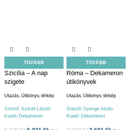
TOVÁBB
TOVÁBB
Szicília – A nap
Róma – Dekameron
szigete
útikönyvek
Utazás
,
Útikönyv, térkép
Utazás
,
Útikönyv, térkép
Szerző:
Szántó László
Szerző:
Gyenge István
Kiadó:
Dekameron
Kiadó:
Dekameron
5.590
Ft
5.031
Ft
3.990
Ft
3.591
Ft