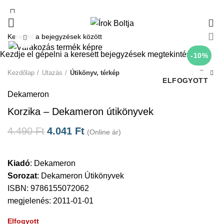
0
Click to enlarge
Kezdje el gépelni a keresett bejegyzések megtekintéséhez.
-10%
Kezdőlap
Utazás
Útikönyv, térkép
ELFOGYOTT
Dekameron
Korzika – Dekameron útikönyvek
4.490
Ft
4.041
Ft
(Online ár)
Kiadó
:
Dekameron
Sorozat
:
Dekameron Útikönyvek
ISBN: 9786155072062
megjelenés: 2011-01-01
Elfogyott