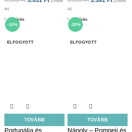
(Online
(Online
ár)
ár)
Bezárás
Bezárás
-10%
-10%
ELFOGYOTT
ELFOGYOTT
TOVÁBB
TOVÁBB
Portugália és
Nápoly – Pompeji és