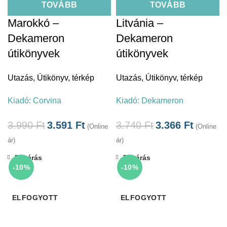
TOVÁBB
TOVÁBB
Marokkó –
Litvánia –
Dekameron
Dekameron
útikönyvek
útikönyvek
Utazás
,
Útikönyv, térkép
Utazás
,
Útikönyv, térkép
Kiadó:
Corvina
Kiadó:
Dekameron
3.990
Ft
3.591
Ft
3.740
Ft
3.366
Ft
(Online
(Online
ár)
ár)
Bezárás
Bezárás
-10%
-10%
ELFOGYOTT
ELFOGYOTT