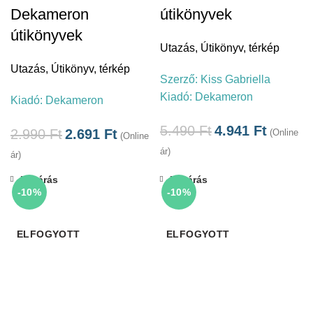
Dekameron
útikönyvek
útikönyvek
Utazás
,
Útikönyv, térkép
Utazás
,
Útikönyv, térkép
Szerző:
Kiss Gabriella
Kiadó:
Dekameron
Kiadó:
Dekameron
5.490
Ft
4.941
Ft
2.990
Ft
2.691
Ft
(Online
(Online
ár)
ár)
Bezárás
Bezárás
-10%
-10%
ELFOGYOTT
ELFOGYOTT