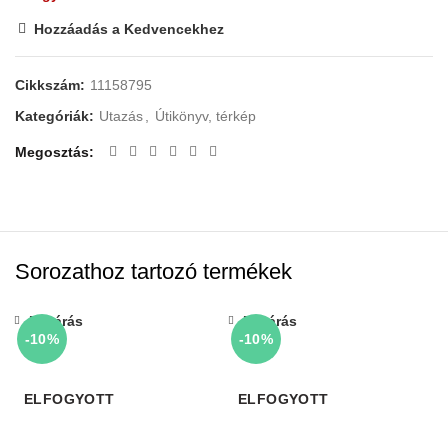
Hozzáadás a Kedvencekhez
Cikkszám:
11158795
Kategóriák:
Utazás
,
Útikönyv, térkép
Megosztás
Sorozathoz tartozó termékek
Bezárás
Bezárás
-10%
-10%
ELFOGYOTT
ELFOGYOTT