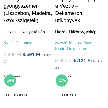
gyöngyszemei
a Vezúv –
(Lisszabon, Madeira,
Dekameron
Azori-szigetek)
útikönyvek
Utazás
,
Útikönyv, térkép
Utazás
,
Útikönyv, térkép
Kiadó:
Dekameron
Szerző:
Monos János
Kiadó:
Dekameron
3.990
Ft
3.591
Ft
(Online
5.690
Ft
5.121
Ft
(Online
ár)
ár)
Bezárás
Bezárás
-10%
-10%
ELFOGYOTT
ELFOGYOTT