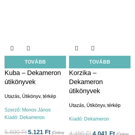
TOVÁBB
TOVÁBB
Kuba – Dekameron
Korzika –
útikönyvek
Dekameron
útikönyvek
Utazás
,
Útikönyv, térkép
Utazás
,
Útikönyv, térkép
Szerző:
Monos János
Kiadó:
Dekameron
Kiadó:
Dekameron
5.690
Ft
5.121
Ft
4.490
Ft
4.041
Ft
(Online
(Online