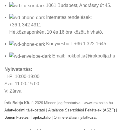
1061 Budapest, Andrássy út 45.
Internetes rendelések:
+36 1 342 4311
Hétköznaponként 10 és 16 óra között hívható.
Könyvesbolt: +36 1 322 1645
Email: irokboltja@irokboltja.hu
Nyitvatartás:
H-P: 10:00-19:00
Szo: 11:00-15:00
V: Zárva
Írók Boltja Kft.
2026 Minden jog fenntartva - www.irokboltja.hu
Adatvédelmi tájékoztató
|
Általános Szerződési Feltételek (ÁSZF)
|
Barion Fizetési Tájékoztató
|
Online elállási nyilatkozat