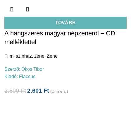
TOVÁBB
A hangszeres magyar népzenéről – CD
melléklettel
Film, színház, zene
,
Zene
Szerző:
Okos Tibor
Kiadó:
Flaccus
2.890
Ft
2.601
Ft
(Online ár)