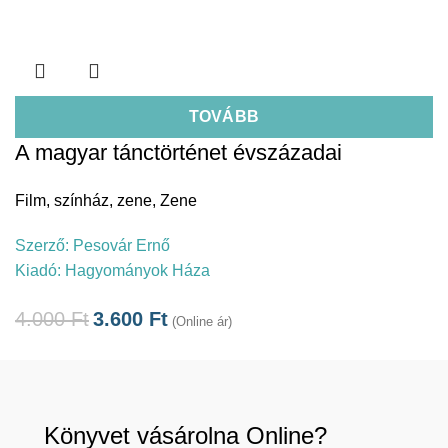
TOVÁBB
A magyar tánctörténet évszázadai
Film, színház, zene
,
Zene
Szerző:
Pesovár Ernő
Kiadó:
Hagyományok Háza
4.000
Ft
3.600
Ft
(Online ár)
Könyvet vásárolna Online?