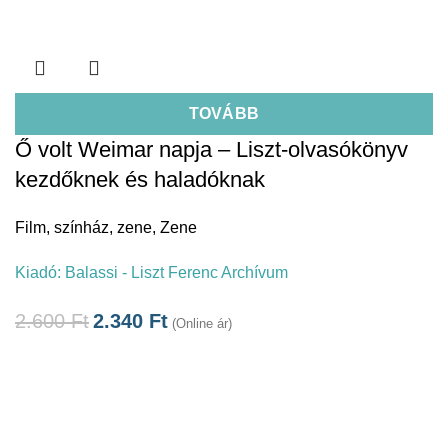
TOVÁBB
Ő volt Weimar napja – Liszt-olvasókönyv
kezdőknek és haladóknak
Film, színház, zene
,
Zene
Kiadó:
Balassi - Liszt Ferenc Archívum
2.600
Ft
2.340
Ft
(Online ár)