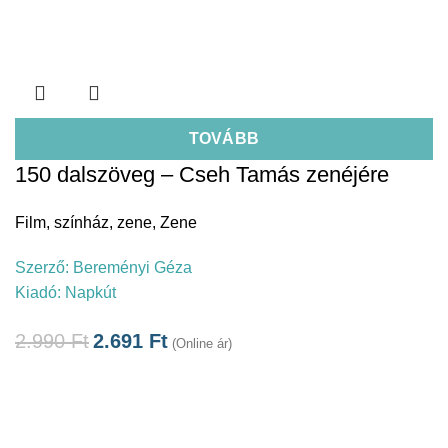
TOVÁBB
150 dalszöveg – Cseh Tamás zenéjére
Film, színház, zene
,
Zene
Szerző:
Bereményi Géza
Kiadó:
Napkút
2.990
Ft
2.691
Ft
(Online ár)