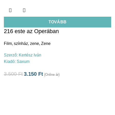
TOVÁBB
216 este az Operában
Film, színház, zene
,
Zene
Szerző:
Kertész Iván
Kiadó:
Saxum
3.500
Ft
3.150
Ft
(Online ár)