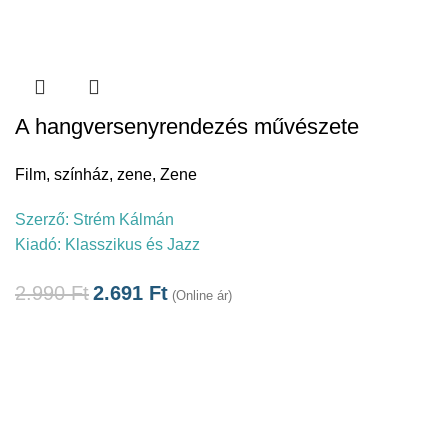
A hangversenyrendezés művészete
Film, színház, zene
,
Zene
Szerző:
Strém Kálmán
Kiadó:
Klasszikus és Jazz
2.990
Ft
2.691
Ft
(Online ár)