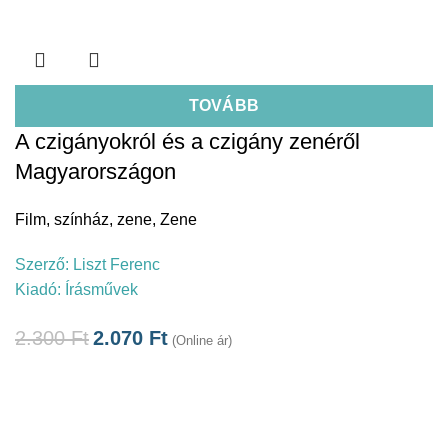
TOVÁBB
A czigányokról és a czigány zenéről
Magyarországon
Film, színház, zene
,
Zene
Szerző:
Liszt Ferenc
Kiadó:
Írásművek
2.300
Ft
2.070
Ft
(Online ár)