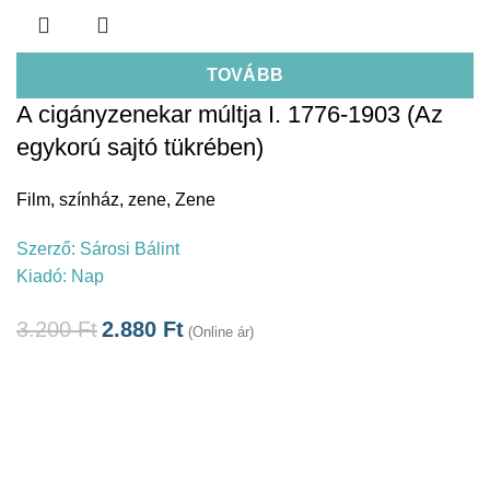
TOVÁBB
A cigányzenekar múltja I. 1776-1903 (Az
egykorú sajtó tükrében)
Film, színház, zene
,
Zene
Szerző:
Sárosi Bálint
Kiadó:
Nap
3.200
Ft
2.880
Ft
(Online ár)