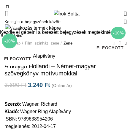
0
Click to enlarge
Kezdje el gépelni a keresett bejegyzések megtekintéséhez.
-10%
Bezárás
Bezárás
Bezárás
Bezárás
Bezárás
Bezárás
Bezárás
Bezárás
-10%
-10%
-10%
-10%
-10%
-10%
-10%
-10%
Kezdőlap
Film, színház, zene
Zene
ELFOGYOTT
Wagner Ring Alapítvány
ELFOGYOTT
ELFOGYOTT
ELFOGYOTT
ELFOGYOTT
ELFOGYOTT
ELFOGYOTT
ELFOGYOTT
A bolygó Hollandi – Német-magyar
szövegkönyv motívumokkal
3.600
Ft
3.240
Ft
(Online ár)
Szerző
:
Wagner, Richard
Kiadó
:
Wagner Ring Alapítvány
ISBN: 9789638954206
megjelenés: 2012-04-17