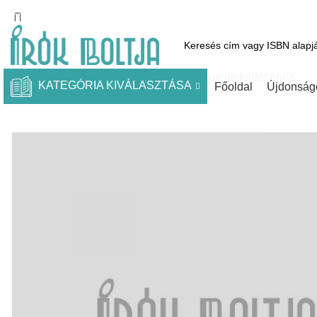
1061 Budapest, Andrássy út 45.
Pénztár
Kosár
Kínálatunk
Díja
Kezdje el gépelni a keresett bejegyzések megtekintéséhez.
KATEGÓRIA KIVÁLASZTÁSA
Főoldal
Újdonság