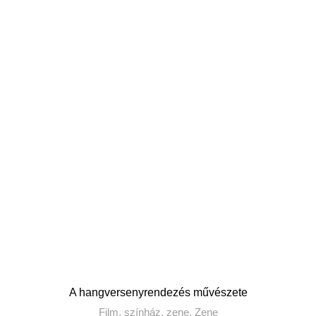
A hangversenyrendezés művészete
Film, színház, zene
,
Zene