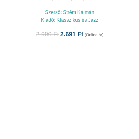
Szerző:
Strém Kálmán
Kiadó:
Klasszikus és Jazz
2.990
Ft
2.691
Ft
(Online ár)