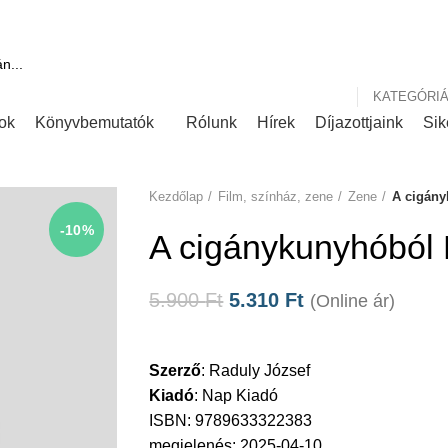
ink
Rólunk írták
KATEGÓRI
ok
Könyvbemutatók
Rólunk
Hírek
Díjazottjaink
Sik
Kezdőlap
Film, színház, zene
Zene
A cigán
-10%
A cigánykunyhóból 
5.900
Ft
5.310
Ft
(Online ár)
Szerző
:
Raduly József
Kiadó
:
Nap Kiadó
ISBN: 9789633322383
megjelenés: 2025-04-10