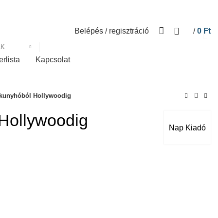
Belépés / regisztráció
/
0
Ft
ÁK
erlista
Kapcsolat
ykunyhóból Hollywoodig
Hollywoodig
Nap Kiadó