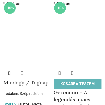
Bezárás
Bezárás
-10%
-10%
Mindegy / Tegnap
KOSÁRBA TESZEM
Geronimo – A
Irodalom
,
Szépirodalom
legendás apacs
Szerző:
Kristof, Agota