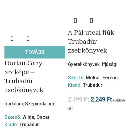
A Pál utcai fiúk –
Trubadúr
zsebkönyvek
TOVÁBB
Dorian Gray
Gyerekkönyvek
,
Ifjúsági
arcképe –
Szerző:
Molnár Ferenc
Trubadúr
Kiadó:
Trubadur
zsebkönyvek
2.499
Ft
2.249
Ft
(Online
Irodalom
,
Szépirodalom
ár)
Szerző:
Wilde, Oscar
Kiadó:
Trubadur