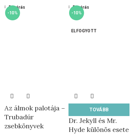
Bezárás
Bezárás
-10%
-10%
ELFOGYOTT
Az álmok palotája –
TOVÁBB
Trubadúr
Dr. Jekyll és Mr.
zsebkönyvek
Hyde különös esete