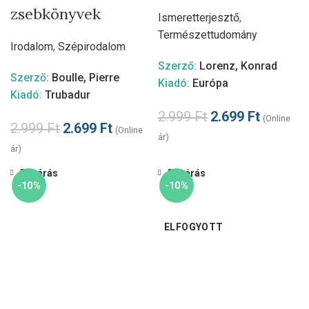
zsebkönyvek
Ismeretterjesztő
,
Természettudomány
Irodalom
,
Szépirodalom
Szerző:
Lorenz, Konrad
Szerző:
Boulle, Pierre
Kiadó:
Európa
Kiadó:
Trubadur
2.999
Ft
2.699
Ft
(Online
2.999
Ft
2.699
Ft
(Online
ár)
ár)
Bezárás
Bezárás
-10%
-10%
ELFOGYOTT