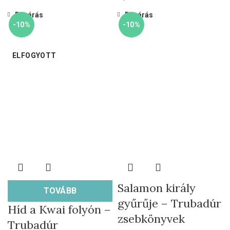
Bezárás
Bezárás
-10%
-10%
ELFOGYOTT
Salamon király
TOVÁBB
gyűrűje – Trubadúr
Híd a Kwai folyón –
zsebkönyvek
Trubadúr