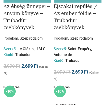
Az éhség ünnepei –
Éjszakai repülés /
Anyám könyve –
Az ember földje –
Trubadúr
Trubadúr
zsebkönyvek
zsebkönyvek
Irodalom
,
Szépirodalom
Irodalom
,
Szépirodalom
Szerző:
Le Clézio, J.M.G.
Szerző:
Saint-Exupéry,
Kiadó:
Trubadur
Antoine de
Kiadó:
Trubadur
2.999
Ft
2.699
Ft
(Online
2.999
Ft
2.699
Ft
(Online
ár)
ár)
Bezárás
Bezárás
-10%
-10%