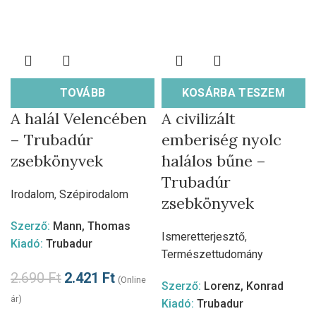
TOVÁBB
KOSÁRBA TESZEM
A halál Velencében
A civilizált
– Trubadúr
emberiség nyolc
zsebkönyvek
halálos bűne –
Trubadúr
Irodalom
,
Szépirodalom
zsebkönyvek
Szerző:
Mann, Thomas
Ismeretterjesztő
,
Kiadó:
Trubadur
Természettudomány
2.690
Ft
2.421
Ft
(Online
Szerző:
Lorenz, Konrad
ár)
Kiadó:
Trubadur