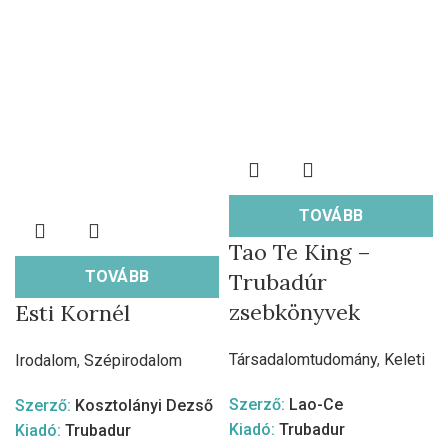
TOVÁBB
Tao Te King –
TOVÁBB
Trubadúr
zsebkönyvek
Esti Kornél
Társadalomtudomány
,
Keleti
Irodalom
,
Szépirodalom
Szerző:
Lao-Ce
Szerző:
Kosztolányi Dezső
Kiadó:
Trubadur
Kiadó:
Trubadur