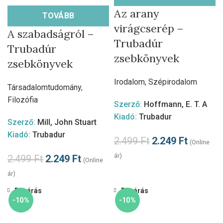
Az arany
TOVÁBB
virágcserép –
A szabadságról –
Trubadúr
Trubadúr
zsebkönyvek
zsebkönyvek
Irodalom
,
Szépirodalom
Társadalomtudomány
,
Filozófia
Szerző:
Hoffmann, E. T. A
Kiadó:
Trubadur
Szerző:
Mill, John Stuart
Kiadó:
Trubadur
2.499
Ft
2.249
Ft
(Online
ár)
2.499
Ft
2.249
Ft
(Online
ár)
Bezárás
Bezárás
-10%
-10%