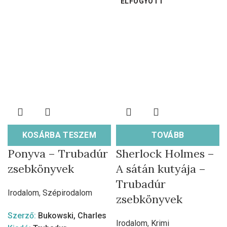
ELFOGYOTT
KOSÁRBA TESZEM
TOVÁBB
Ponyva – Trubadúr
Sherlock Holmes –
zsebkönyvek
A sátán kutyája –
Trubadúr
Irodalom
,
Szépirodalom
zsebkönyvek
Szerző:
Bukowski, Charles
Irodalom
,
Krimi