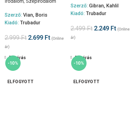
Irodalom
,
Szépirodalom
Szerző:
Gibran, Kahlil
Kiadó:
Trubadur
Szerző:
Vian, Boris
Kiadó:
Trubadur
2.499
Ft
2.249
Ft
(Online
2.999
Ft
2.699
Ft
ár)
(Online
ár)
Bezárás
Bezárás
-10%
-10%
ELFOGYOTT
ELFOGYOTT