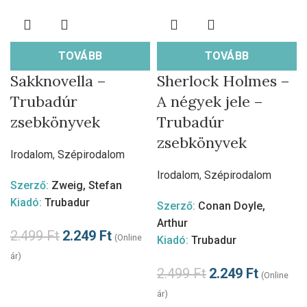
TOVÁBB
TOVÁBB
Sakknovella –
Sherlock Holmes –
Trubadúr
A négyek jele –
zsebkönyvek
Trubadúr
zsebkönyvek
Irodalom
,
Szépirodalom
Irodalom
,
Szépirodalom
Szerző:
Zweig, Stefan
Kiadó:
Trubadur
Szerző:
Conan Doyle,
Arthur
2.499
Ft
2.249
Ft
(Online
Kiadó:
Trubadur
ár)
2.499
Ft
2.249
Ft
(Online
ár)