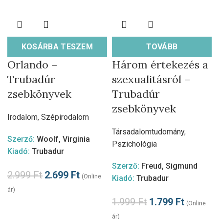
KOSÁRBA TESZEM
TOVÁBB
Orlando –
Három értekezés a
Trubadúr
szexualitásról –
zsebkönyvek
Trubadúr
zsebkönyvek
Irodalom
,
Szépirodalom
Társadalomtudomány
,
Szerző:
Woolf, Virginia
Pszichológia
Kiadó:
Trubadur
Szerző:
Freud, Sigmund
2.999
Ft
2.699
Ft
(Online
Kiadó:
Trubadur
ár)
1.999
Ft
1.799
Ft
(Online
ár)