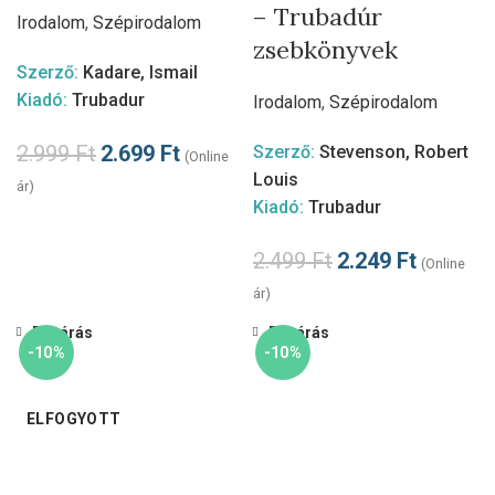
– Trubadúr
Irodalom
,
Szépirodalom
zsebkönyvek
Szerző:
Kadare, Ismail
Kiadó:
Trubadur
Irodalom
,
Szépirodalom
2.999
Ft
2.699
Ft
Szerző:
Stevenson, Robert
(Online
Louis
ár)
Kiadó:
Trubadur
2.499
Ft
2.249
Ft
(Online
ár)
Bezárás
Bezárás
-10%
-10%
ELFOGYOTT