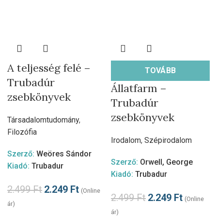
A teljesség felé –
TOVÁBB
Trubadúr
Állatfarm –
zsebkönyvek
Trubadúr
zsebkönyvek
Társadalomtudomány
,
Filozófia
Irodalom
,
Szépirodalom
Szerző:
Weöres Sándor
Szerző:
Orwell, George
Kiadó:
Trubadur
Kiadó:
Trubadur
2.499
Ft
2.249
Ft
(Online
2.499
Ft
2.249
Ft
(Online
ár)
ár)