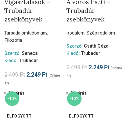
Vigasztalások –
A vörös Eszti –
Trubadúr
Trubadúr
zsebkönyvek
zsebkönyvek
Társadalomtudomány
,
Irodalom
,
Szépirodalom
Filozófia
Szerző:
Csáth Géza
Szerző:
Seneca
Kiadó:
Trubadur
Kiadó:
Trubadur
2.499
Ft
2.249
Ft
(Online
2.499
Ft
2.249
Ft
(Online
ár)
ár)
Bezárás
Bezárás
-10%
-10%
ELFOGYOTT
ELFOGYOTT