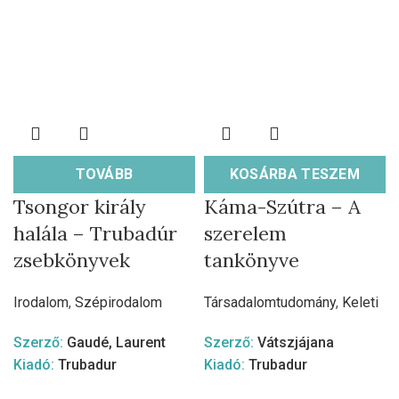
TOVÁBB
KOSÁRBA TESZEM
Tsongor király
Káma-Szútra – A
halála – Trubadúr
szerelem
zsebkönyvek
tankönyve
Irodalom
,
Szépirodalom
Társadalomtudomány
,
Keleti
Szerző:
Gaudé, Laurent
Szerző:
Vátszjájana
Kiadó:
Trubadur
Kiadó:
Trubadur