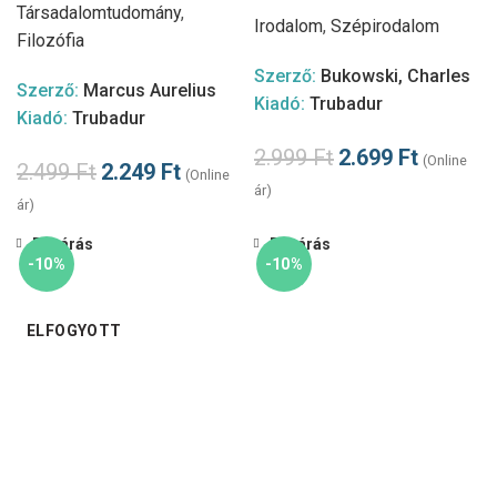
Társadalomtudomány
,
Irodalom
,
Szépirodalom
Filozófia
Szerző:
Bukowski, Charles
Szerző:
Marcus Aurelius
Kiadó:
Trubadur
Kiadó:
Trubadur
2.999
Ft
2.699
Ft
(Online
2.499
Ft
2.249
Ft
(Online
ár)
ár)
Bezárás
Bezárás
-10%
-10%
ELFOGYOTT