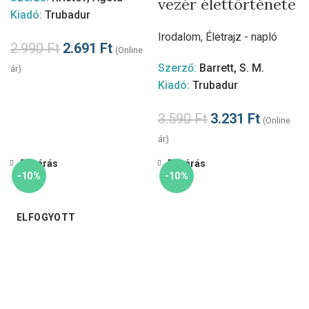
vezér élettörténete
Kiadó:
Trubadur
Irodalom
,
Életrajz - napló
2.990
Ft
2.691
Ft
(Online
Szerző:
Barrett, S. M.
ár)
Kiadó:
Trubadur
3.590
Ft
3.231
Ft
(Online
ár)
Bezárás
Bezárás
-10%
-10%
ELFOGYOTT