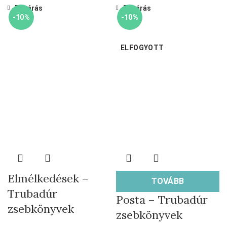
Bezárás
Bezárás
-10%
-10%
ELFOGYOTT
Elmélkedések –
TOVÁBB
Trubadúr
Posta – Trubadúr
zsebkönyvek
zsebkönyvek