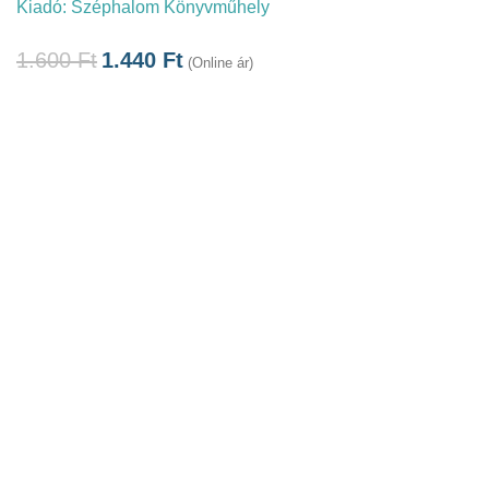
Kiadó:
Széphalom Könyvműhely
1.600
Ft
1.440
Ft
(Online ár)