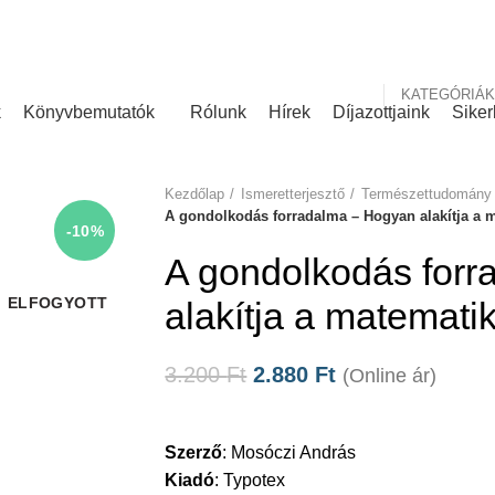
nk
Rólunk írták
KATEGÓRIÁK
k
Könyvbemutatók
Rólunk
Hírek
Díjazottjaink
Siker
Kezdőlap
Ismeretterjesztő
Természettudomány
A gondolkodás forradalma – Hogyan alakítja a m
-10%
A gondolkodás for
ELFOGYOTT
alakítja a matematik
3.200
Ft
2.880
Ft
(Online ár)
Szerző
:
Mosóczi András
Kiadó
:
Typotex