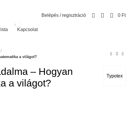
0
Belépés / regisztráció
0
Ft
lista
Kapcsolat
atematika a világot?
radalma – Hogyan
Typotex
a a világot?