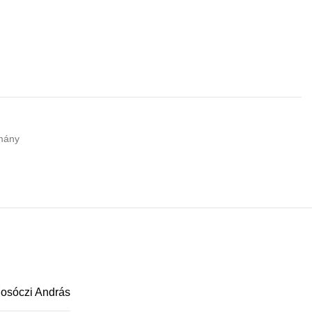
mány
osóczi András