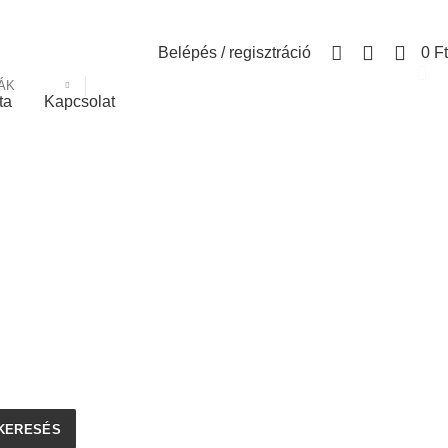
0
Belépés / regisztráció
0
Ft
ÁK
ta
Kapcsolat
KERESÉS