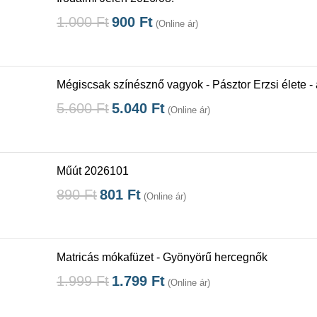
1.000
Ft
900
Ft
(Online ár)
Mégiscsak színésznő vagyok - Pásztor Erzsi élete -
5.600
Ft
5.040
Ft
(Online ár)
Műút 2026101
890
Ft
801
Ft
(Online ár)
Matricás mókafüzet - Gyönyörű hercegnők
1.999
Ft
1.799
Ft
(Online ár)