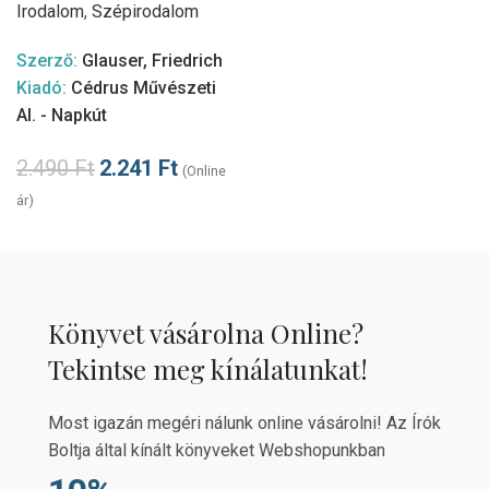
Irodalom
,
Szépirodalom
Szerző:
Glauser, Friedrich
Kiadó:
Cédrus Művészeti
Al. - Napkút
2.490
Ft
2.241
Ft
(Online
ár)
Könyvet vásárolna Online?
Tekintse meg kínálatunkat!
Most igazán megéri nálunk online vásárolni! Az Írók
Boltja által kínált könyveket Webshopunkban