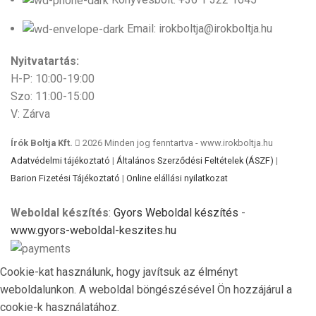
Email: irokboltja@irokboltja.hu
Nyitvatartás:
H-P: 10:00-19:00
Szo: 11:00-15:00
V: Zárva
Írók Boltja Kft.
2026 Minden jog fenntartva - www.irokboltja.hu
Adatvédelmi tájékoztató
|
Általános Szerződési Feltételek (ÁSZF)
|
Barion Fizetési Tájékoztató
|
Online elállási nyilatkozat
Weboldal készítés
:
Gyors Weboldal készítés
-
www.gyors-weboldal-keszites.hu
Cookie-kat használunk, hogy javítsuk az élményt
weboldalunkon. A weboldal böngészésével Ön hozzájárul a
cookie-k használatához.