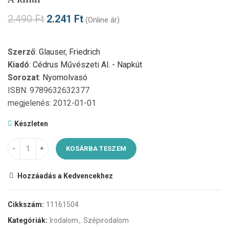
2.490
Ft
2.241
Ft
(Online ár)
Szerző
:
Glauser, Friedrich
Kiadó
:
Cédrus Művészeti Al. - Napkút
Sorozat
:
Nyomolvasó
ISBN: 9789632632377
megjelenés: 2012-01-01
Készleten
KOSÁRBA TESZEM
Hozzáadás a Kedvencekhez
Cikkszám:
11161504
Kategóriák:
Irodalom
,
Szépirodalom