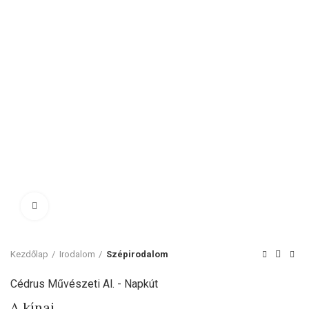
Click to enlarge
Kezdőlap
Irodalom
Szépirodalom
Cédrus Művészeti Al. - Napkút
A kínai