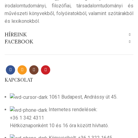
irodalomtudományi, filozófiai, társadalomtudományi és
művészeti könyvekből, folyóiratokból, valamint szótárakból
és lexikonokból.
HÍREINK
FACEBOOK
KAPCSOLAT
1061 Budapest, Andrássy út 45.
Internetes rendelések:
+36 1 342 4311
Hétköznaponként 10 és 16 óra között hívható.
Könyvesbolt: +36 1 322 1645