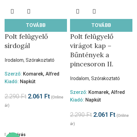
TOVÁBB
TOVÁBB
Polt felügyelő
Polt felügyelő
sírdogál
virágot kap –
Bűntények a
Irodalom
,
Szórakoztató
pincesoron II.
Szerző:
Komarek, Alfred
Irodalom
,
Szórakoztató
Kiadó:
Napkút
Szerző:
Komarek, Alfred
2.290
Ft
2.061
Ft
(Online
Kiadó:
Napkút
ár)
2.290
Ft
2.061
Ft
(Online
ár)
Bezárás