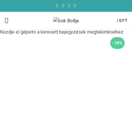
/
0
FT
Kezdje el gépelni a keresett bejegyzések megtekintéséhez.
-10%