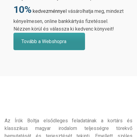
10%
kedvezménnyel
vásárolhatja meg, mindezt
kényelmesen, online bankkártyás fizetéssel.
Nézzen körül és válassza ki kedvenc könyveit!
Tovább a Webshopra
Az Írók Boltja elsődleges feladatának a kortárs és
klasszikus magyar irodalom teljességre törekvő
bemutatását és terjesztését tekinti. Emellett széles