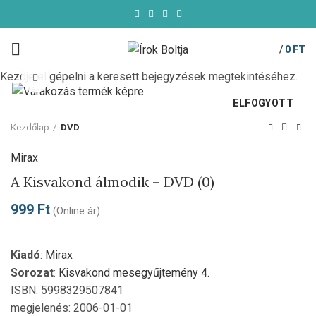
/
0
FT
Kezdje el gépelni a keresett bejegyzések megtekintéséhez.
Click to enlarge
ELFOGYOTT
Kezdőlap
DVD
Mirax
A Kisvakond álmodik – DVD (0)
999
Ft
(Online ár)
Kiadó
:
Mirax
Sorozat
:
Kisvakond mesegyűjtemény 4.
ISBN: 5998329507841
megjelenés: 2006-01-01