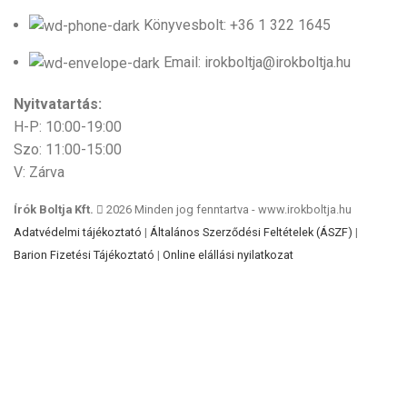
Könyvesbolt: +36 1 322 1645
Email: irokboltja@irokboltja.hu
Nyitvatartás:
H-P: 10:00-19:00
Szo: 11:00-15:00
V: Zárva
Írók Boltja Kft.
2026 Minden jog fenntartva - www.irokboltja.hu
Adatvédelmi tájékoztató
|
Általános Szerződési Feltételek (ÁSZF)
|
Barion Fizetési Tájékoztató
|
Online elállási nyilatkozat
Weboldal készítés
:
Gyors Weboldal készítés
-
www.gyors-weboldal-keszites.hu
Cookie-kat használunk, hogy javítsuk az élményt
weboldalunkon. A weboldal böngészésével Ön hozzájárul a