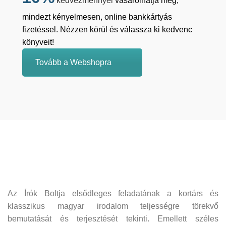
kedvezménnyel
vásárolhatja meg,
mindezt kényelmesen, online bankkártyás
fizetéssel. Nézzen körül és válassza ki kedvenc
könyveit!
Tovább a Webshopra
Az Írók Boltja elsődleges feladatának a kortárs és
klasszikus magyar irodalom teljességre törekvő
bemutatását és terjesztését tekinti. Emellett széles