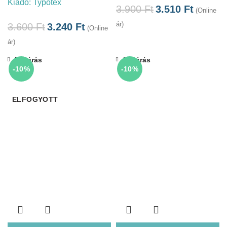
Kiadó:
Typotex
3.900
Ft
3.510
Ft
(Online
ár)
3.600
Ft
3.240
Ft
(Online
ár)
Bezárás
Bezárás
-10%
-10%
ELFOGYOTT