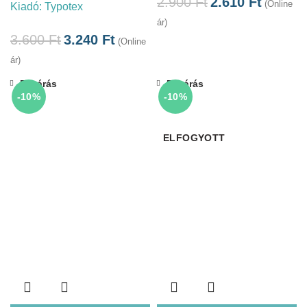
2.900
Ft
2.610
Ft
(Online
Kiadó:
Typotex
ár)
3.600
Ft
3.240
Ft
(Online
ár)
Bezárás
Bezárás
-10%
-10%
ELFOGYOTT