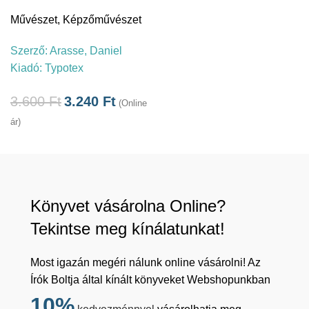
Művészet
,
Képzőművészet
Szerző:
Arasse, Daniel
Kiadó:
Typotex
3.600
Ft
3.240
Ft
(Online
ár)
Könyvet vásárolna Online?
Tekintse meg kínálatunkat!
Most igazán megéri nálunk online vásárolni! Az
Írók Boltja által kínált könyveket Webshopunkban
10%