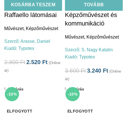
KOSÁRBA TESZEM
TOVÁBB
Raffaello látomásai
Képzőművészet és
kommunikáció
Művészet
,
Képzőművészet
Művészet
,
Képzőművészet
Szerző:
Arasse, Daniel
Kiadó:
Typotex
Szerző:
S. Nagy Katalin
Kiadó:
Typotex
2.800
Ft
2.520
Ft
(Online
3.600
Ft
3.240
Ft
ár)
(Online
ár)
Bezárás
Bezárás
-10%
-10%
ELFOGYOTT
ELFOGYOTT