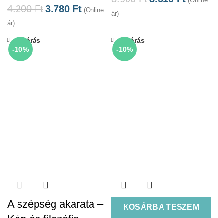
(Online
4.200
Ft
3.780
Ft
(Online
ár)
ár)
Bezárás
Bezárás
-10%
-10%
A szépség akarata –
KOSÁRBA TESZEM