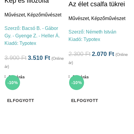
Kép és filozófia
Az élet csalfa tükrei
Művészet
,
Képzőművészet
Művészet
,
Képzőművészet
Szerző:
Bacsó B. - Gábor
Szerző:
Németh István
Gy. - Gyenge Z. - Heller Á.
Kiadó:
Typotex
Kiadó:
Typotex
2.300
Ft
2.070
Ft
(Online
3.900
Ft
3.510
Ft
(Online
ár)
ár)
Bezárás
Bezárás
-10%
-10%
ELFOGYOTT
ELFOGYOTT