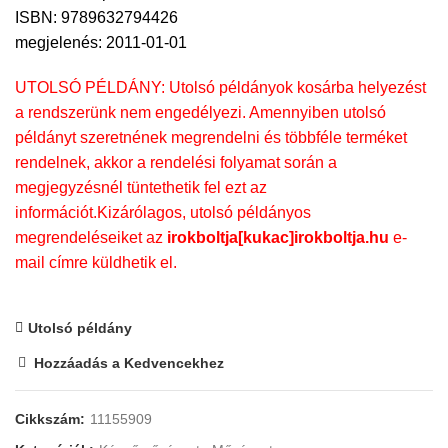
ISBN: 9789632794426
megjelenés: 2011-01-01
UTOLSÓ PÉLDÁNY: Utolsó példányok kosárba helyezést
a rendszerünk nem engedélyezi. Amennyiben utolsó
példányt szeretnének megrendelni és többféle terméket
rendelnek, akkor a rendelési folyamat során a
megjegyzésnél tüntethetik fel ezt az
információt.Kizárólagos, utolsó példányos
megrendeléseiket az
irokboltja[kukac]irokboltja.hu
e-
mail címre küldhetik el.
Utolsó példány
Hozzáadás a Kedvencekhez
Cikkszám:
11155909