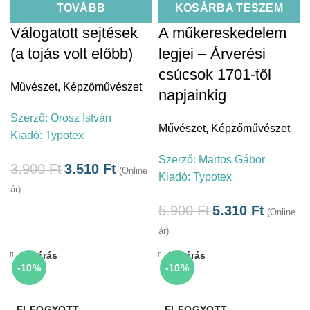
TOVÁBB
KOSÁRBA TESZEM
Válogatott sejtések
A műkereskedelem
(a tojás volt előbb)
legjei – Árverési
csúcsok 1701-től
Művészet
,
Képzőművészet
napjainkig
Szerző:
Orosz István
Művészet
,
Képzőművészet
Kiadó:
Typotex
Szerző:
Martos Gábor
3.900
Ft
3.510
Ft
(Online
Kiadó:
Typotex
ár)
5.900
Ft
5.310
Ft
(Online
ár)
Bezárás
Bezárás
-10%
-10%
ELFOGYOTT
ELFOGYOTT