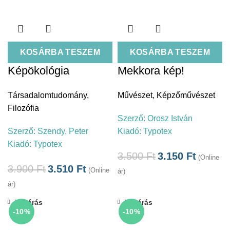
KOSÁRBA TESZEM
KOSÁRBA TESZEM
Képökológia
Mekkora kép!
Társadalomtudomány
,
Művészet
,
Képzőművészet
Filozófia
Szerző:
Orosz István
Szerző:
Szendy, Peter
Kiadó:
Typotex
Kiadó:
Typotex
3.500
Ft
3.150
Ft
(Online
3.900
Ft
3.510
Ft
(Online
ár)
ár)
Bezárás
Bezárás
-10%
-10%