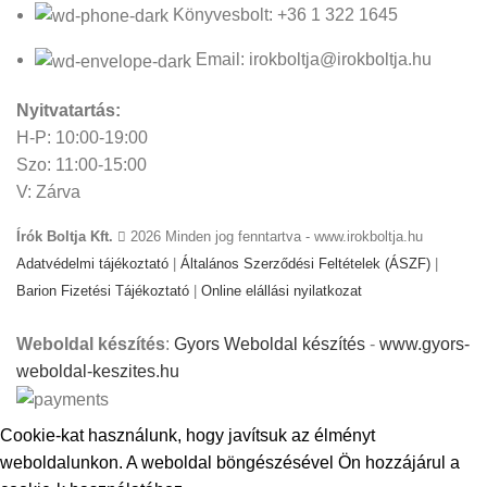
Könyvesbolt: +36 1 322 1645
Email: irokboltja@irokboltja.hu
Nyitvatartás:
H-P: 10:00-19:00
Szo: 11:00-15:00
V: Zárva
Írók Boltja Kft.
2026 Minden jog fenntartva - www.irokboltja.hu
Adatvédelmi tájékoztató
|
Általános Szerződési Feltételek (ÁSZF)
|
Barion Fizetési Tájékoztató
|
Online elállási nyilatkozat
Weboldal készítés
:
Gyors Weboldal készítés
-
www.gyors-
weboldal-keszites.hu
Cookie-kat használunk, hogy javítsuk az élményt
weboldalunkon. A weboldal böngészésével Ön hozzájárul a