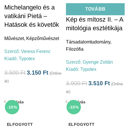
Michelangelo és a
TOVÁBB
vatikáni Pietá –
Kép és mítosz II. – A
Hatások és követők
mitológia esztétikája
Művészet
,
Képzőművészet
Társadalomtudomány
,
Filozófia
Szerző:
Veress Ferenc
Kiadó:
Typotex
Szerző:
Gyenge Zoltán
Kiadó:
Typotex
3.500
Ft
3.150
Ft
(Online
ár)
3.900
Ft
3.510
Ft
(Online
ár)
Bezárás
Bezárás
-10%
-10%
ELFOGYOTT
ELFOGYOTT