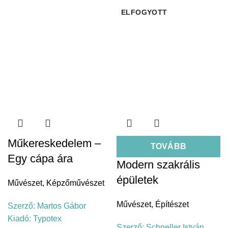
ELFOGYOTT
Műkereskedelem –
TOVÁBB
Egy cápa ára
Modern szakrális
épületek
Művészet
,
Képzőművészet
Művészet
,
Építészet
Szerző:
Martos Gábor
Kiadó:
Typotex
Szerző:
Schneller István