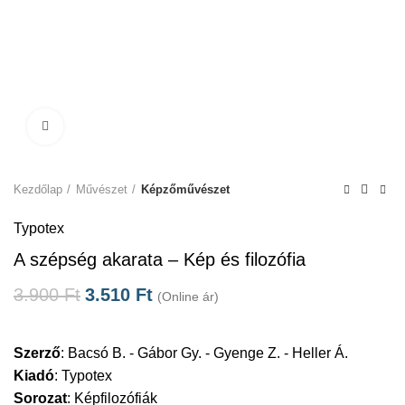
Click to enlarge
Kezdőlap
Művészet
Képzőművészet
Typotex
A szépség akarata – Kép és filozófia
3.900
Ft
3.510
Ft
(Online ár)
Szerző
:
Bacsó B. - Gábor Gy. - Gyenge Z. - Heller Á.
Kiadó
:
Typotex
Sorozat
:
Képfilozófiák