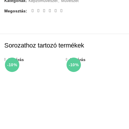
Kategóriák:
Képzőművészet
,
Művészet
Megosztás
Sorozathoz tartozó termékek
Bezárás
Bezárás
-10%
-10%