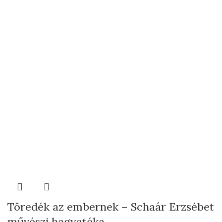
Töredék az embernek – Schaár Erzsébet
művészi hagyatéka