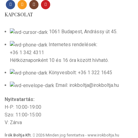
KAPCSOLAT
1061 Budapest, Andrássy út 45.
Internetes rendelések:
+36 1 342 4311
Hétköznaponként 10 és 16 óra között hívható.
Könyvesbolt: +36 1 322 1645
Email: irokboltja@irokboltja.hu
Nyitvatartás:
H-P: 10:00-19:00
Szo: 11:00-15:00
V: Zárva
Írók Boltja Kft.
2026 Minden jog fenntartva - www.irokboltja.hu