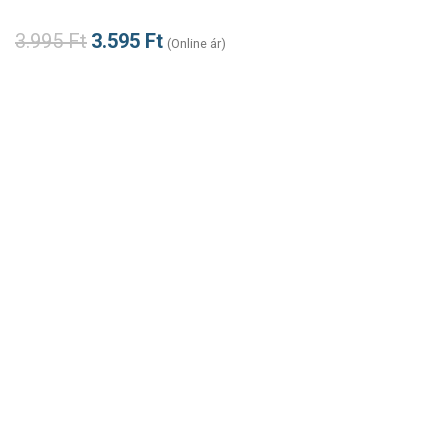
3.995
Ft
3.595
Ft
(Online ár)