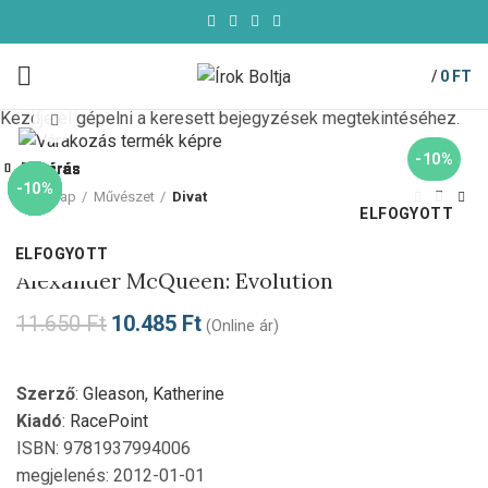
/
0
FT
Kezdje el gépelni a keresett bejegyzések megtekintéséhez.
Click to enlarge
-10%
Bezárás
Bezárás
Bezárás
Bezárás
Bezárás
Bezárás
Bezárás
Bezárás
-10%
-10%
-10%
-10%
-10%
-10%
-10%
-10%
Kezdőlap
Művészet
Divat
ELFOGYOTT
RacePoint
ELFOGYOTT
ELFOGYOTT
ELFOGYOTT
Alexander McQueen: Evolution
11.650
Ft
10.485
Ft
(Online ár)
Szerző
:
Gleason, Katherine
Kiadó
:
RacePoint
ISBN: 9781937994006
megjelenés: 2012-01-01