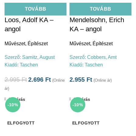
TOVÁBB
TOVÁBB
Loos, Adolf KA –
Mendelsohn, Erich
angol
KA – angol
Művészet
,
Építészet
Művészet
,
Építészet
Szerző:
Sarnitz, August
Szerző:
Cobbers, Arnt
Kiadó:
Taschen
Kiadó:
Taschen
2.995
Ft
2.696
Ft
2.955
Ft
(Online
(Online ár)
ár)
Bezárás
Bezárás
-10%
-10%
ELFOGYOTT
ELFOGYOTT