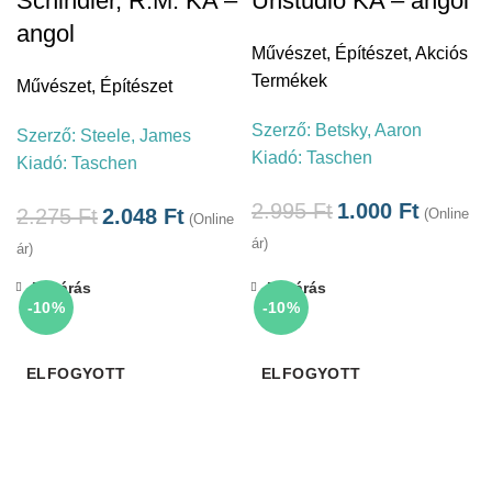
Schindler, R.M. KA –
Unstudio KA – angol
angol
Művészet
,
Építészet
,
Akciós
Termékek
Művészet
,
Építészet
Szerző:
Betsky, Aaron
Szerző:
Steele, James
Kiadó:
Taschen
Kiadó:
Taschen
2.995
Ft
1.000
Ft
2.275
Ft
2.048
Ft
(Online
(Online
ár)
ár)
Bezárás
Bezárás
-10%
-10%
ELFOGYOTT
ELFOGYOTT