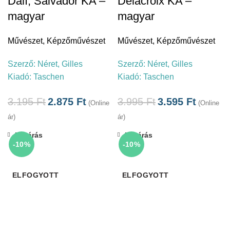
Dalí, Salvador KA –
Delacroix KA –
magyar
magyar
Művészet
,
Képzőművészet
Művészet
,
Képzőművészet
Szerző:
Néret, Gilles
Szerző:
Néret, Gilles
Kiadó:
Taschen
Kiadó:
Taschen
3.195
Ft
2.875
Ft
3.995
Ft
3.595
Ft
(Online
(Online
ár)
ár)
Bezárás
Bezárás
-10%
-10%
ELFOGYOTT
ELFOGYOTT