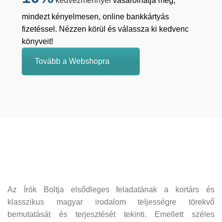
kedvezménnyel
vásárolhatja meg,
mindezt kényelmesen, online bankkártyás
fizetéssel. Nézzen körül és válassza ki kedvenc
könyveit!
Tovább a Webshopra
Az Írók Boltja elsődleges feladatának a kortárs és
klasszikus magyar irodalom teljességre törekvő
bemutatását és terjesztését tekinti. Emellett széles