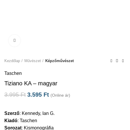
Click to enlarge
Kezdőlap
Művészet
Képzőművészet
Taschen
Tiziano KA – magyar
3.995
Ft
3.595
Ft
(Online ár)
Szerző
:
Kennedy, Ian G.
Kiadó
:
Taschen
Sorozat
:
Kismonográfia