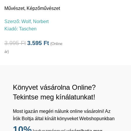
Művészet
,
Képzőművészet
Szerző:
Wolf, Norbert
Kiadó:
Taschen
3.995
Ft
3.595
Ft
(Online
ár)
Könyvet vásárolna Online?
Tekintse meg kínálatunkat!
Most igazán megéri nálunk online vásárolni! Az
Írók Boltja által kínált könyveket Webshopunkban
10%