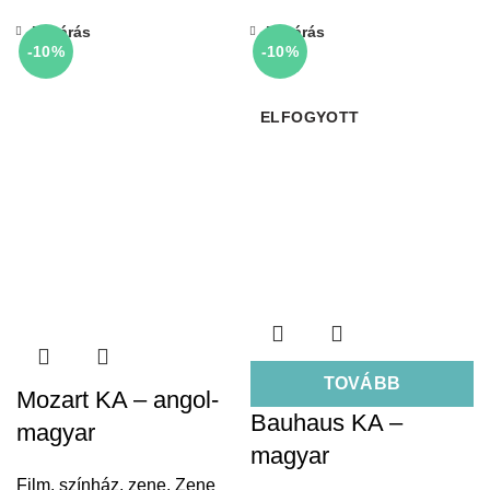
Bezárás
Bezárás
-10%
-10%
ELFOGYOTT
TOVÁBB
Mozart KA – angol-
Bauhaus KA –
magyar
magyar
Film, színház, zene
,
Zene