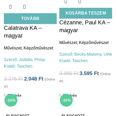
KOSÁRBA TESZEM
TOVÁBB
Cézanne, Paul KA –
Calatrava KA –
magyar
magyar
Művészet
,
Képzőművészet
Művészet
,
Képzőművészet
Szerző:
Becks-Malorny, Ulrik
Szerző:
Jodidio, Philip
Kiadó:
Taschen
Kiadó:
Taschen
3.995
Ft
3.595
Ft
(Online
2.275
Ft
2.048
Ft
(Online
ár)
ár)
Bezárás
Bezárás
-10%
-10%
ELFOGYOTT
ELFOGYOTT