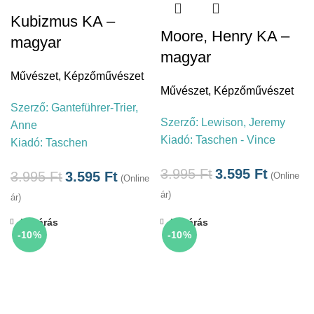
Kubizmus KA –
Moore, Henry KA –
magyar
magyar
Művészet
,
Képzőművészet
Művészet
,
Képzőművészet
Szerző:
Ganteführer-Trier,
Szerző:
Lewison, Jeremy
Anne
Kiadó:
Taschen - Vince
Kiadó:
Taschen
3.995
Ft
3.595
Ft
3.995
Ft
3.595
Ft
(Online
(Online
ár)
ár)
Bezárás
Bezárás
-10%
-10%