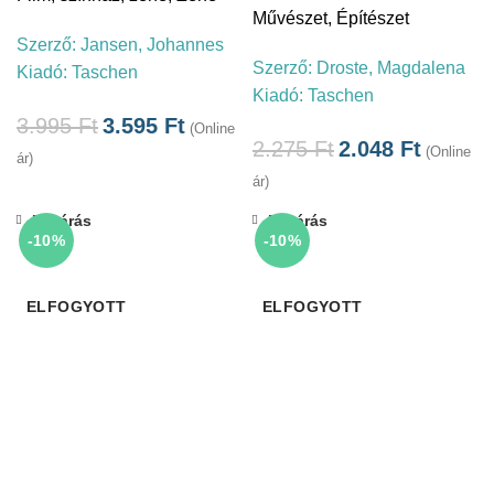
Művészet
,
Építészet
Szerző:
Jansen, Johannes
Szerző:
Droste, Magdalena
Kiadó:
Taschen
Kiadó:
Taschen
3.995
Ft
3.595
Ft
(Online
2.275
Ft
2.048
Ft
(Online
ár)
ár)
Bezárás
Bezárás
-10%
-10%
ELFOGYOTT
ELFOGYOTT