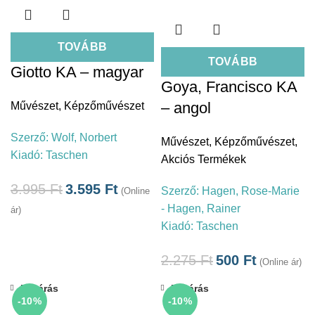
TOVÁBB
TOVÁBB
Giotto KA – magyar
Goya, Francisco KA
– angol
Művészet
,
Képzőművészet
Szerző:
Wolf, Norbert
Művészet
,
Képzőművészet
,
Kiadó:
Taschen
Akciós Termékek
3.995
Ft
3.595
Ft
Szerző:
Hagen, Rose-Marie
(Online
- Hagen, Rainer
ár)
Kiadó:
Taschen
2.275
Ft
500
Ft
(Online ár)
Bezárás
Bezárás
-10%
-10%