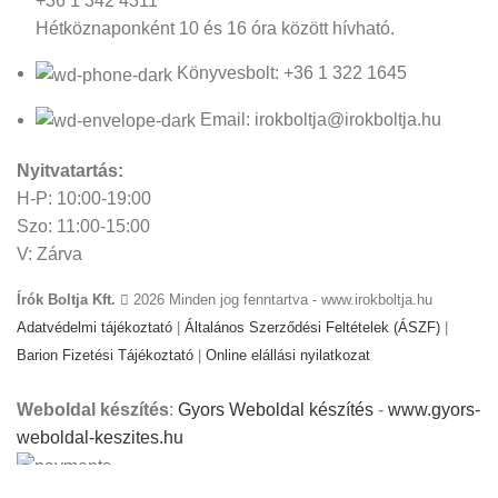
+36 1 342 4311
Hétköznaponként 10 és 16 óra között hívható.
Könyvesbolt: +36 1 322 1645
Email: irokboltja@irokboltja.hu
Nyitvatartás:
H-P: 10:00-19:00
Szo: 11:00-15:00
V: Zárva
Írók Boltja Kft.
2026 Minden jog fenntartva - www.irokboltja.hu
Adatvédelmi tájékoztató
|
Általános Szerződési Feltételek (ÁSZF)
|
Barion Fizetési Tájékoztató
|
Online elállási nyilatkozat
Weboldal készítés
:
Gyors Weboldal készítés
-
www.gyors-
weboldal-keszites.hu