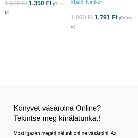
Kiadó:
Napkút
1.500
Ft
1.350
Ft
(Online
á
ár)
1.990
Ft
1.791
Ft
(Online
ár)
Könyvet vásárolna Online?
Tekintse meg kínálatunkat!
Most igazán megéri nálunk online vásárolni! Az