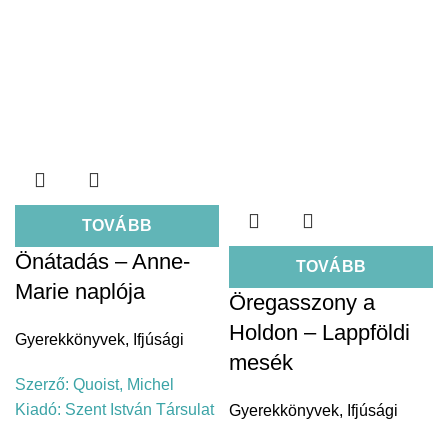
TOVÁBB
Önátadás – Anne-
TOVÁBB
Marie naplója
Öregasszony a
Holdon – Lappföldi
Gyerekkönyvek
,
Ifjúsági
mesék
Szerző:
Quoist, Michel
Kiadó:
Szent István Társulat
Gyerekkönyvek
,
Ifjúsági