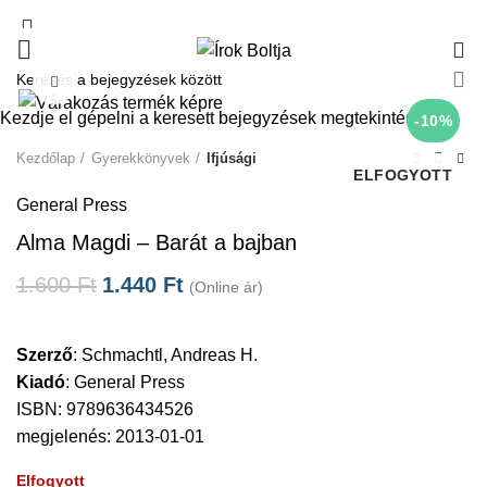
0
Click to enlarge
Kezdje el gépelni a keresett bejegyzések megtekintéséhez.
-10%
Kezdőlap
Gyerekkönyvek
Ifjúsági
ELFOGYOTT
General Press
Alma Magdi – Barát a bajban
1.600
Ft
1.440
Ft
(Online ár)
Szerző
:
Schmachtl, Andreas H.
Kiadó
:
General Press
ISBN: 9789636434526
megjelenés: 2013-01-01
Elfogyott