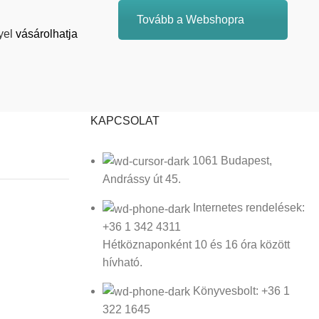
Tovább a Webshopra
yel
vásárolhatja
KAPCSOLAT
1061 Budapest,
Andrássy út 45.
Internetes rendelések:
+36 1 342 4311
Hétköznaponként 10 és 16 óra között
hívható.
Könyvesbolt: +36 1
322 1645