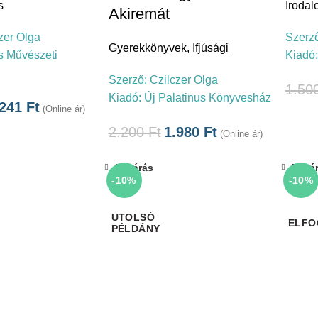
s
Iroda
Akiremát
zer Olga
Szerz
Gyerekkönyvek
,
Ifjúsági
s Művészeti
Kiadó
Szerző:
Czilczer Olga
1.50
Kiadó:
Új Palatinus Könyvesház
.241
Ft
(Online ár)
2.200
Ft
1.980
Ft
(Online ár)
Bezárás
Bezá
-10%
-10%
ELFO