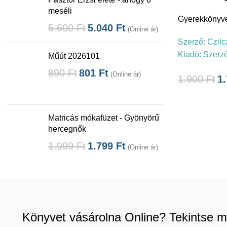
meséli
Gyerekkönyv
5.600
Ft
5.040
Ft
(Online ár)
Szerző:
Czilc
Kiadó:
Szerző
Műút 2026101
890
Ft
801
Ft
(Online ár)
1.900
Ft
1
Matricás mókafüzet - Gyönyörű
hercegnők
1.999
Ft
1.799
Ft
(Online ár)
Könyvet vásárolna Online? Tekintse m