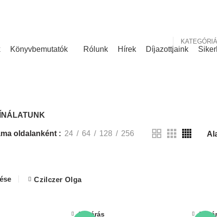
nk
Rólunk írták
KATEGÓRI
k
Könyvbemutatók
Rólunk
Hírek
Díjazottjaink
Siker
KÍNÁLATUNK
ÍNÁLATUNK
ma oldalanként
24
64
128
256
lése
Czilczer Olga
Bezárás
Bezá