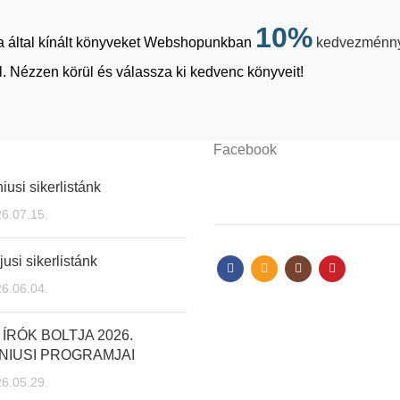
10%
tja által kínált könyveket Webshopunkban
kedvezménn
. Nézzen körül és válassza ki kedvenc könyveit!
Facebook
iusi sikerlistánk
6.07.15.
usi sikerlistánk
6.06.04.
 ÍRÓK BOLTJA 2026.
NIUSI PROGRAMJAI
6.05.29.