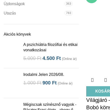
Újdonságok
363
Utazás
783
Akciós könyvek
A pszichiátria filozófiai és etikai
vonatkozásai
5.000
Ft
4.500
Ft
(Online ár)
Irodalmi Jelen 2026/08.
1.000
Ft
900
Ft
(Online ár)
KOSÁR
Világjáró
Mégiscsak színésznő vagyok -
Bobó kön
Pásztor Erzsi élete - ahogy ő