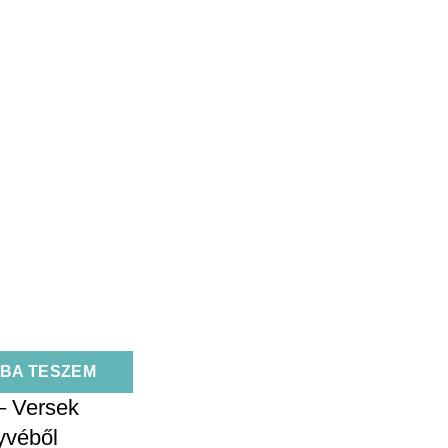
BA TESZEM
 – Versek
yvéből