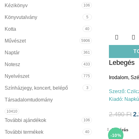
Kézikönyv
106
Könyvutalvány
5
Kotta
40
Művészet
5906
T
Naptár
361
Lebegés
Notesz
433
Nyelvészet
775
Irodalom
,
Szé
Színházjegy, koncert, belépő
3
Szerző:
Czilc
Kiadó:
Napkút
Társadalomtudomány
10410
2.490
Ft
2
További ajándékok
106
Bezárás
További termékek
40
-10%