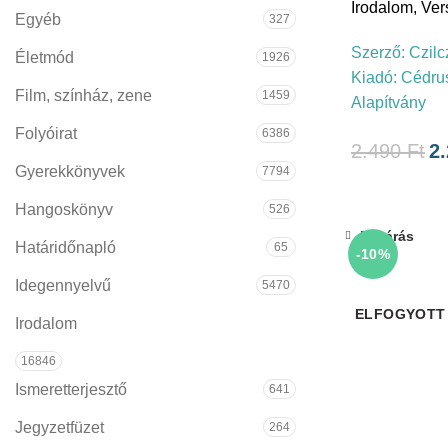
Irodalom
,
Ver
Egyéb
327
Szerző:
Czilc
Életmód
1926
Kiadó:
Cédru
Film, színház, zene
1459
Alapítvány
Folyóirat
6386
2.490
Ft
2
Gyerekkönyvek
7794
Hangoskönyv
526
Bezárás
Határidőnapló
65
-10%
Idegennyelvű
5470
ELFOGYOTT
Irodalom
16846
Ismeretterjesztő
641
Jegyzetfüzet
264