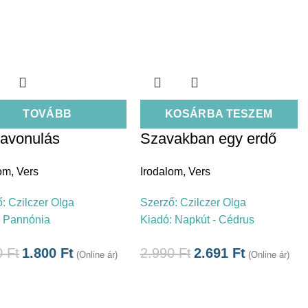
TOVÁBB
KOSÁRBA TESZEM
avonulás
Szavakban egy erdő
lom
,
Vers
Irodalom
,
Vers
ő:
Czilczer Olga
Szerző:
Czilczer Olga
:
Pannónia
Kiadó:
Napkút - Cédrus
0
Ft
1.800
Ft
2.990
Ft
2.691
Ft
(Online ár)
(Online ár)