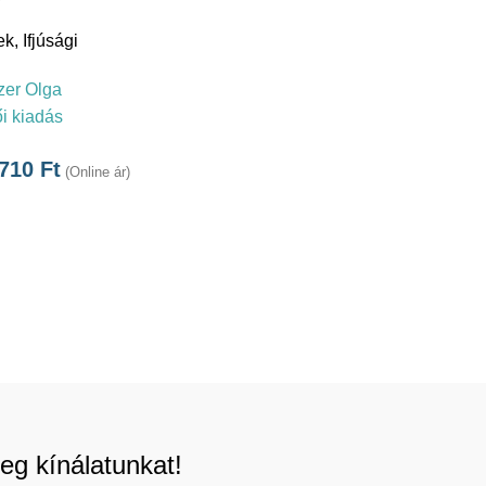
ek
,
Ifjúsági
zer Olga
i kiadás
.710
Ft
(Online ár)
eg kínálatunkat!