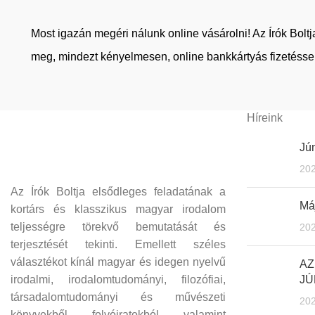
Most igazán megéri nálunk online vásárolni! Az Írók Bol
meg, mindezt kényelmesen, online bankkártyás fizetéssel
Híreink
Jún
202
Az Írók Boltja elsődleges feladatának a
Máj
kortárs és klasszikus magyar irodalom
teljességre törekvő bemutatását és
202
terjesztését tekinti. Emellett széles
választékot kínál magyar és idegen nyelvű
AZ
irodalmi, irodalomtudományi, filozófiai,
JÚ
társadalomtudományi és művészeti
202
könyvekből, folyóiratokból, valamint