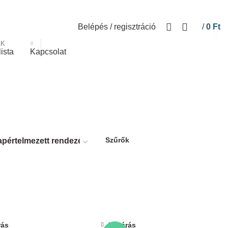
Belépés / regisztráció
/
0
Ft
ÁK
lista
Kapcsolat
Szűrők
rás
Bezárás