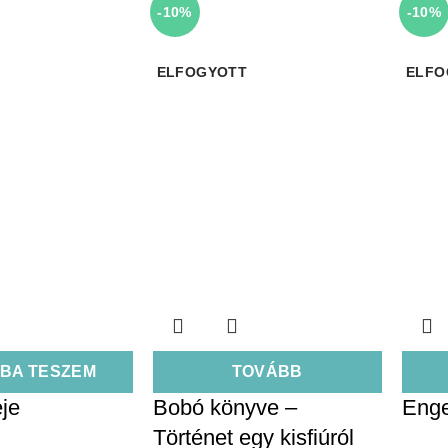
-10%
-10%
ELFOGYOTT
ELFO
BA TESZEM
TOVÁBB
eje
Bobó könyve –
Enge
Történet egy kisfiúról