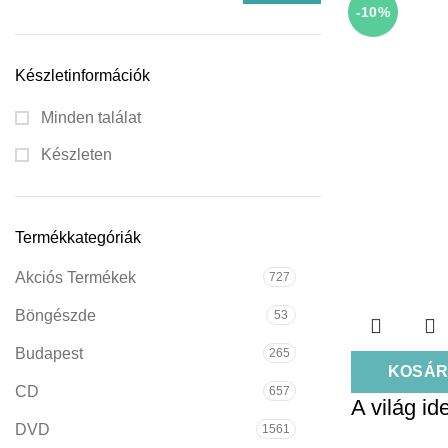
-10%
Készletinformációk
Minden találat
Készleten
Termékkategóriák
Akciós Termékek
727
Böngészde
53
Budapest
265
KOSÁR
CD
657
A világ id
DVD
1561