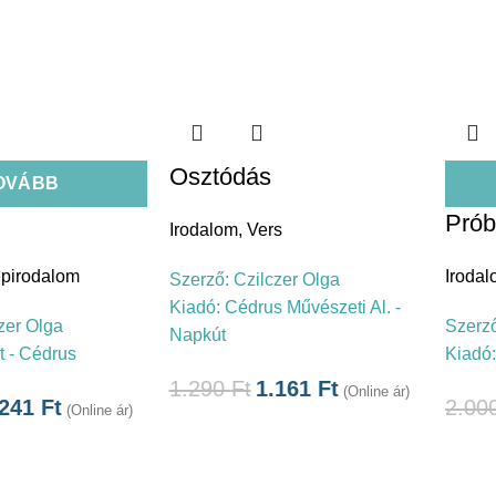
Osztódás
OVÁBB
Prób
Irodalom
,
Vers
pirodalom
Iroda
Szerző:
Czilczer Olga
Kiadó:
Cédrus Művészeti Al. -
zer Olga
Szerz
Napkút
 - Cédrus
Kiadó
1.290
Ft
1.161
Ft
(Online ár)
.241
Ft
2.00
(Online ár)