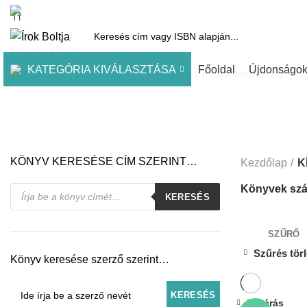
1061 Budapest, Andrássy út 45.
Pénztár
Kosár
Kínálatunk
Díjai
KATEGÓRIA KIVÁLASZTÁSA
Főoldal
Újdonságo
Kezdje el gépelni a keresett bejegyzések megtekintéséhez.
KÖNYV KERESÉSE CÍM SZERINT…
Kezdőlap
K
Products
Könyvek szá
KERESÉS
search
SZŰRŐ
Szűrés tör
Könyv keresése szerző szerint…
Bezárás