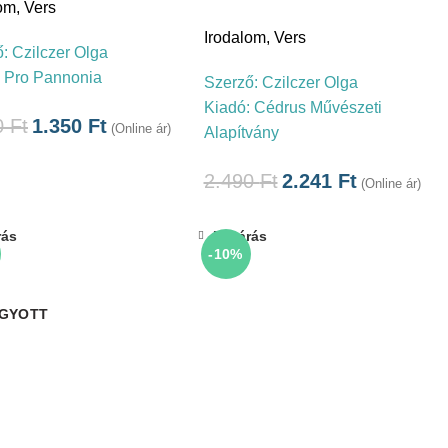
lom
,
Vers
Irodalom
,
Vers
ő:
Czilczer Olga
:
Pro Pannonia
Szerző:
Czilczer Olga
Kiadó:
Cédrus Művészeti
0
Ft
1.350
Ft
(Online ár)
Alapítvány
2.490
Ft
2.241
Ft
(Online ár)
rás
Bezárás
-10%
GYOTT