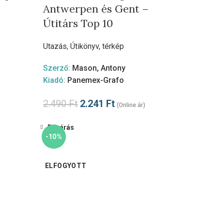
Antwerpen és Gent –
Útitárs Top 10
Utazás
,
Útikönyv, térkép
Szerző:
Mason, Antony
Kiadó:
Panemex-Grafo
2.490
Ft
2.241
Ft
(Online ár)
Bezárás
-10%
ELFOGYOTT