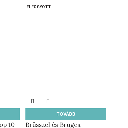
ELFOGYOTT
TOVÁBB
op 10
Brüsszel és Bruges,