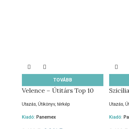
TOVÁBB
Velence – Útitárs Top 10
Szicíli
Utazás
,
Útikönyv, térkép
Utazás
,
Ú
Kiadó:
Panemex
Kiadó:
P