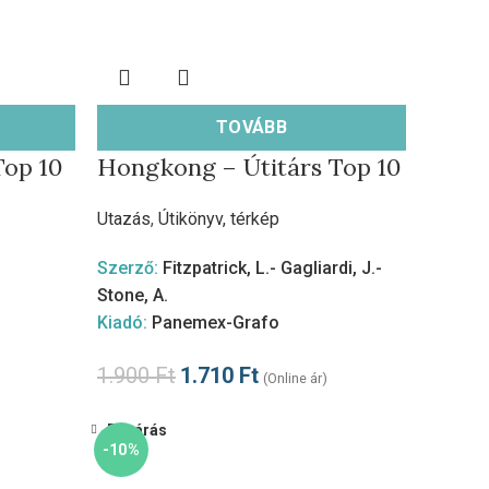
TOVÁBB
Top 10
Hongkong – Útitárs Top 10
Utazás
,
Útikönyv, térkép
Szerző:
Fitzpatrick, L.- Gagliardi, J.-
Stone, A.
Kiadó:
Panemex-Grafo
1.900
Ft
1.710
Ft
(Online ár)
Bezárás
-10%