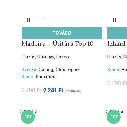
TOVÁBB
Madeira – Útitárs Top 10
Izland
Utazás
,
Útikönyv, térkép
Utazás
,
Ú
Szerző:
Catling, Christopher
Kiadó:
P
Kiadó:
Panemex
2.490
F
2.490
Ft
2.241
Ft
(Online ár)
Bezárás
Bezárás
-10%
-10%