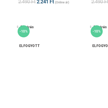
2.490
Ft
2.241
Ft
2.490
F
(Online ár)
Bezárás
Bezárás
-10%
-10%
ELFOGYOTT
ELFOGY