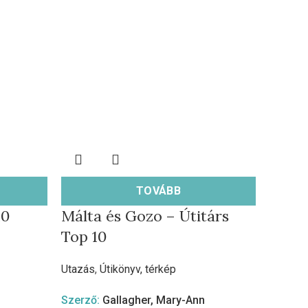
TOVÁBB
10
Málta és Gozo – Útitárs
Top 10
Utazás
,
Útikönyv, térkép
Szerző:
Gallagher, Mary-Ann