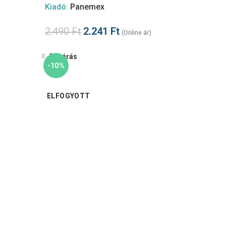
Kiadó:
Panemex
2.490
Ft
2.241
Ft
(Online ár)
Bezárás
-10%
ELFOGYOTT