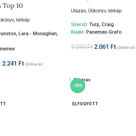
s Top 10
Utazás
,
Útikönyv, térkép
tikönyv, térkép
Szerző:
Turp, Craig
Kiadó:
Panemex-Grafo
unston, Lara - Monaghan,
2.290
Ft
2.061
Ft
(Online ár)
anemex
t
2.241
Ft
(Online ár)
Bezárás
-10%
OTT
ELFOGYOTT