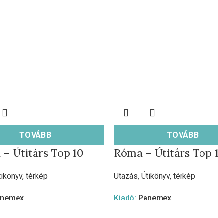
TOVÁBB
TOVÁBB
a – Útitárs Top 10
Róma – Útitárs Top 
tikönyv, térkép
Utazás
,
Útikönyv, térkép
anemex
Kiadó:
Panemex