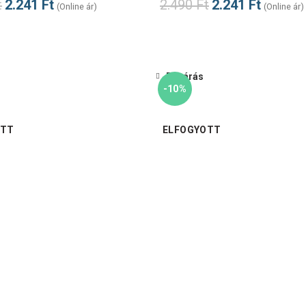
t
2.241
Ft
2.490
Ft
2.241
Ft
(Online ár)
(Online ár)
Bezárás
-10%
OTT
ELFOGYOTT