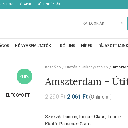
ÁLATUNK
DÍJAINK
RÓLUNK ÍRTÁK
KATEGÓRIÁK
ÁGOK
KÖNYVBEMUTATÓK
RÓLUNK
HÍREK
DÍJAZOTTJAIN
Kezdőlap
Utazás
Útikönyv, térkép
Amszterd
-10%
Amszterdam – Útit
ELFOGYOTT
2.290
Ft
2.061
Ft
(Online ár)
Szerző
:
Duncan, Fiona - Glass, Leonie
Kiadó
:
Panemex-Grafo