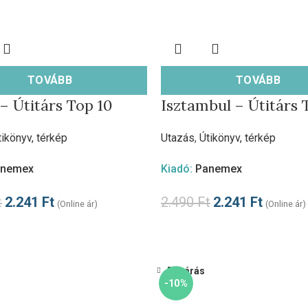
TOVÁBB
TOVÁBB
 – Útitárs Top 10
Isztambul – Útitárs 
tikönyv, térkép
Utazás
,
Útikönyv, térkép
anemex
Kiadó:
Panemex
t
2.241
Ft
2.490
Ft
2.241
Ft
(Online ár)
(Online ár)
Bezárás
-10%