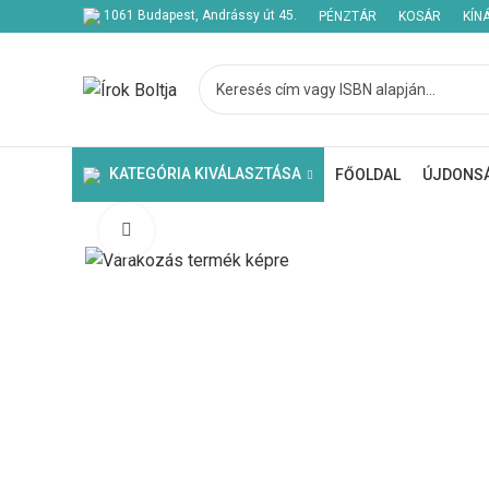
1061 Budapest, Andrássy út 45.
PÉNZTÁR
KOSÁR
KÍN
Kezdje el gépelni a keresett bejegyzések megtekintéséhez.
KATEGÓRIA KIVÁLASZTÁSA
FŐOLDAL
ÚJDONS
Click to enlarge