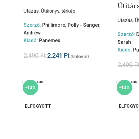
Útitár
Utazás
,
Útikönyv, térkép
Utazás
,
Ú
Szerző:
Phillimore, Polly - Sanger,
Andrew
Szerző:
D
Kiadó:
Panemex
Sarah
Kiadó:
P
2.490
Ft
2.241
Ft
(Online ár)
2.490
F
Bezárás
Bezárás
-10%
-10%
ELFOGYOTT
ELFOGY