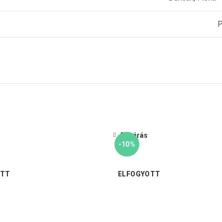
P
Bezárás
-10%
OTT
ELFOGYOTT