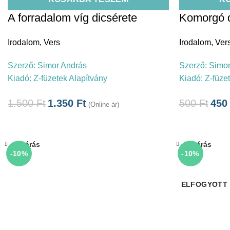
A forradalom víg dicsérete
Komorgó 
Irodalom
,
Vers
Irodalom
,
Ver
Szerző:
Simor András
Szerző:
Simor
Kiadó:
Z-füzetek Alapítvány
Kiadó:
Z-füze
1.500
Ft
1.350
Ft
500
Ft
45
(Online ár)
Bezárás
Bezárás
-10%
-10%
ELFOGYOTT