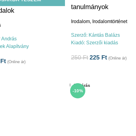
tanulmányok
dalok
Irodalom
,
Irodalomtörténet
s
Szerző:
Kántás Balázs
 András
Kiadó:
Szerzői kiadás
tek Alapítvány
250
Ft
225
Ft
(Online ár)
0
Ft
(Online ár)
Bezárás
-10%