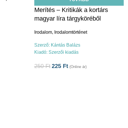
Merítés – Kritikák a kortárs
magyar líra tárgyköréből
Irodalom
,
Irodalomtörténet
Szerző:
Kántás Balázs
Kiadó:
Szerzői kiadás
250
Ft
225
Ft
(Online ár)