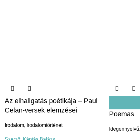
Az elhallgatás poétikája – Paul
Celan-versek elemzései
Poemas
Irodalom
,
Irodalomtörténet
Idegennyelvű
Szerző:
Kántás Balázs