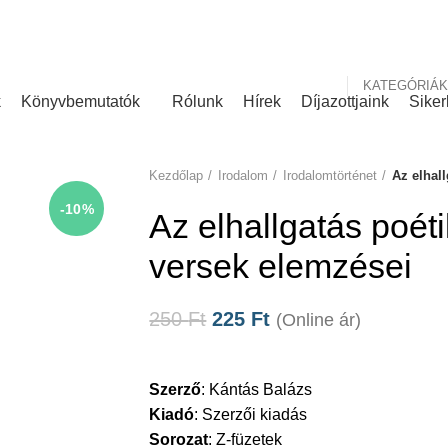
nk
Rólunk írták
KATEGÓRIÁK
k
Könyvbemutatók
Rólunk
Hírek
Díjazottjaink
Siker
Kezdőlap
Irodalom
Irodalomtörténet
Az elhal
-10%
Az elhallgatás poét
versek elemzései
250
Ft
225
Ft
(Online ár)
Szerző
:
Kántás Balázs
Kiadó
:
Szerzői kiadás
Sorozat
:
Z-füzetek