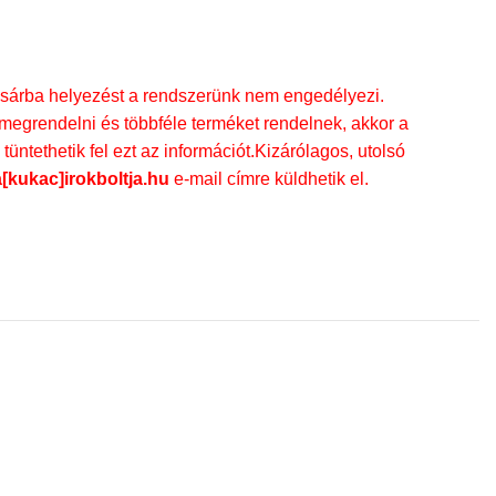
rba helyezést a rendszerünk nem engedélyezi.
egrendelni és többféle terméket rendelnek, akkor a
üntethetik fel ezt az információt.Kizárólagos, utolsó
a[kukac]irokboltja.hu
e-mail címre küldhetik el.