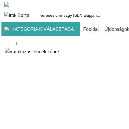
1061 Budapest, Andrássy út 45.
Pénztár
Kosár
Kínálatunk
Díjai
KATEGÓRIA KIVÁLASZTÁSA
Főoldal
Újdonságo
Kezdje el gépelni a keresett bejegyzések megtekintéséhez.
Click to enlarge