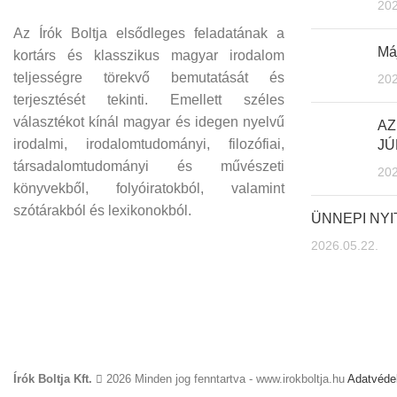
202
Az Írók Boltja elsődleges feladatának a
Máj
kortárs és klasszikus magyar irodalom
teljességre törekvő bemutatását és
202
terjesztését tekinti. Emellett széles
választékot kínál magyar és idegen nyelvű
AZ
irodalmi, irodalomtudományi, filozófiai,
JÚ
társadalomtudományi és művészeti
202
könyvekből, folyóiratokból, valamint
szótárakból és lexikonokból.
ÜNNEPI NY
2026.05.22.
Írók Boltja Kft.
2026 Minden jog fenntartva - www.irokboltja.hu
Adatvédel