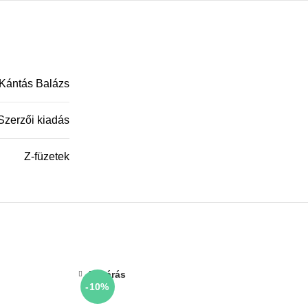
Kántás Balázs
Szerzői kiadás
Z-füzetek
Bezárás
-10%