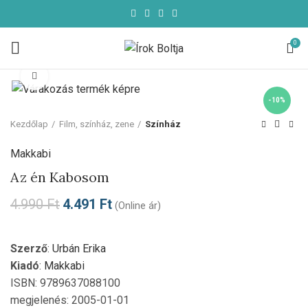
0
Click to enlarge
-10%
Kezdőlap
Film, színház, zene
Színház
Makkabi
Az én Kabosom
4.990
Ft
4.491
Ft
(Online ár)
Szerző
:
Urbán Erika
Kiadó
:
Makkabi
ISBN: 9789637088100
megjelenés: 2005-01-01