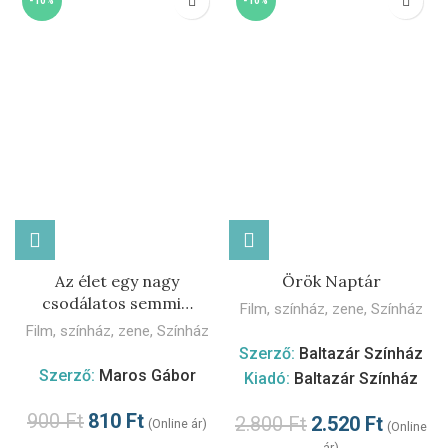
-10%
-10%
Az élet egy nagy
Örök Naptár
csodálatos semmi…
Film, színház, zene
,
Színház
Film, színház, zene
,
Színház
Szerző:
Baltazár Színház
Szerző:
Maros Gábor
Kiadó:
Baltazár Színház
900
Ft
810
Ft
2.800
Ft
2.520
Ft
(Online ár)
(Online
ár)