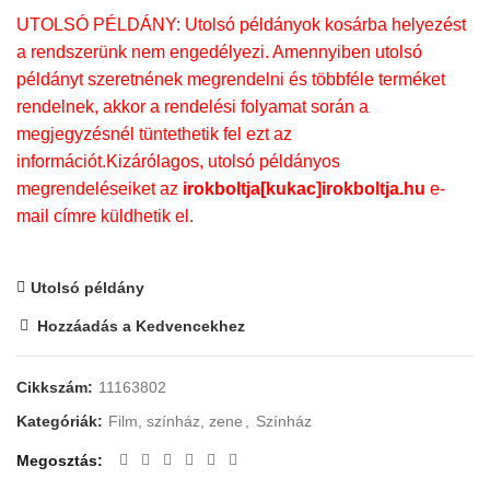
UTOLSÓ PÉLDÁNY: Utolsó példányok kosárba helyezést
a rendszerünk nem engedélyezi. Amennyiben utolsó
példányt szeretnének megrendelni és többféle terméket
rendelnek, akkor a rendelési folyamat során a
megjegyzésnél tüntethetik fel ezt az
információt.Kizárólagos, utolsó példányos
megrendeléseiket az
irokboltja[kukac]irokboltja.hu
e-
mail címre küldhetik el.
Utolsó példány
Hozzáadás a Kedvencekhez
Cikkszám:
11163802
Kategóriák:
Film, színház, zene
,
Színház
Megosztás