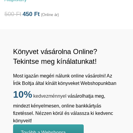
500
Ft
450
Ft
(Online ár)
Könyvet vásárolna Online?
Tekintse meg kínálatunkat!
Most igazán megéri nálunk online vásárolni! Az
Írók Boltja által kínált könyveket Webshopunkban
10%
kedvezménnyel
vásárolhatja meg,
mindezt kényelmesen, online bankkártyás
fizetéssel. Nézzen körül és válassza ki kedvenc
könyveit!
Tovább a Webshopra