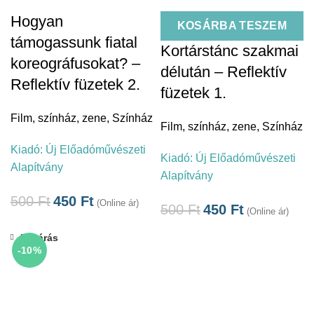
Hogyan
KOSÁRBA TESZEM
támogassunk fiatal
Kortárstánc szakmai
koreográfusokat? –
délután – Reflektív
Reflektív füzetek 2.
füzetek 1.
Film, színház, zene
,
Színház
Film, színház, zene
,
Színház
Kiadó:
Új Előadóművészeti
Kiadó:
Új Előadóművészeti
Alapítvány
Alapítvány
500
Ft
450
Ft
(Online ár)
500
Ft
450
Ft
(Online ár)
Bezárás
-10%