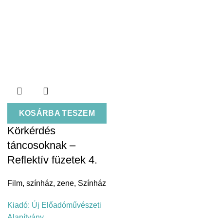
KOSÁRBA TESZEM
Körkérdés
táncosoknak –
Reflektív füzetek 4.
Film, színház, zene
,
Színház
Kiadó:
Új Előadóművészeti
Alapítvány