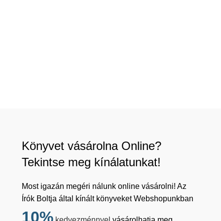
Könyvet vásárolna Online?
Tekintse meg kínálatunkat!
Most igazán megéri nálunk online vásárolni! Az
Írók Boltja által kínált könyveket Webshopunkban
10%
kedvezménnyel
vásárolhatja meg,