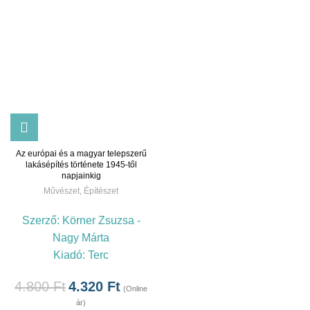
Az európai és a magyar telepszerű
lakásépítés története 1945-től
napjainkig
Művészet
,
Építészet
Szerző:
Körner Zsuzsa -
Nagy Márta
Kiadó:
Terc
4.800
Ft
4.320
Ft
(Online
ár)