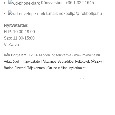
Könyvesbolt: +36 1 322 1645
Email: irokboltja@irokboltja.hu
Nyitvatartás:
H-P: 10:00-19:00
Szo: 11:00-15:00
V: Zárva
Írók Boltja Kft.
2026 Minden jog fenntartva - www.irokboltja.hu
Adatvédelmi tájékoztató
|
Általános Szerződési Feltételek (ÁSZF)
|
Barion Fizetési Tájékoztató
|
Online elállási nyilatkozat
Weboldal készítés
:
Gyors Weboldal készítés
-
www.gyors-
weboldal-keszites.hu
Cookie-kat használunk, hogy javítsuk az élményt
weboldalunkon. A weboldal böngészésével Ön hozzájárul a
cookie-k használatához.