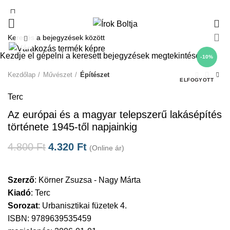
0
Click to enlarge
Kezdje el gépelni a keresett bejegyzések megtekintéséhez.
-10%
Kezdőlap
Művészet
Építészet
ELFOGYOTT
Terc
Az európai és a magyar telepszerű lakásépítés
története 1945-től napjainkig
4.800
Ft
4.320
Ft
(Online ár)
Szerző
:
Körner Zsuzsa - Nagy Márta
Kiadó
:
Terc
Sorozat
:
Urbanisztikai füzetek 4.
ISBN: 9789639535459