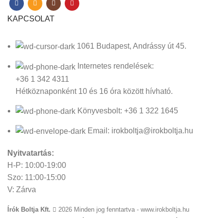
KAPCSOLAT
1061 Budapest, Andrássy út 45.
Internetes rendelések:
+36 1 342 4311
Hétköznaponként 10 és 16 óra között hívható.
Könyvesbolt: +36 1 322 1645
Email: irokboltja@irokboltja.hu
Nyitvatartás:
H-P: 10:00-19:00
Szo: 11:00-15:00
V: Zárva
Írók Boltja Kft.
2026 Minden jog fenntartva - www.irokboltja.hu