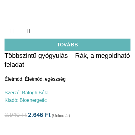
TOVÁBB
Többszintű gyógyulás – Rák, a megoldható
feladat
Életmód
,
Életmód, egészség
Szerző:
Balogh Béla
Kiadó:
Bioenergetic
2.940
Ft
2.646
Ft
(Online ár)