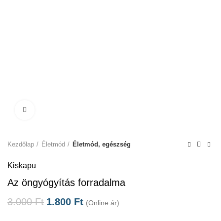
Click to enlarge
Kezdőlap
Életmód
Életmód, egészség
Kiskapu
Az öngyógyítás forradalma
3.000
Ft
1.800
Ft
(Online ár)