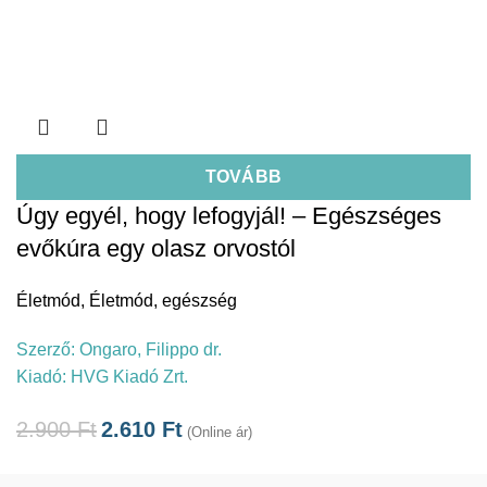
TOVÁBB
Úgy egyél, hogy lefogyjál! – Egészséges
evőkúra egy olasz orvostól
Életmód
,
Életmód, egészség
Szerző:
Ongaro, Filippo dr.
Kiadó:
HVG Kiadó Zrt.
2.900
Ft
2.610
Ft
(Online ár)