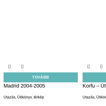
TOVÁBB
Madrid 2004-2005
Korfu – Út
Utazás
,
Útikönyv, térkép
Utazás
,
Útikö