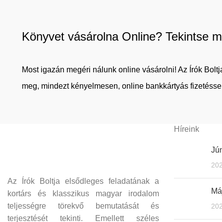
Könyvet vásárolna Online? Tekintse m
Most igazán megéri nálunk online vásárolni! Az Írók Bol
meg, mindezt kényelmesen, online bankkártyás fizetéssel
Híreink
Jún
202
Az Írók Boltja elsődleges feladatának a
Máj
kortárs és klasszikus magyar irodalom
teljességre törekvő bemutatását és
202
terjesztését tekinti. Emellett széles