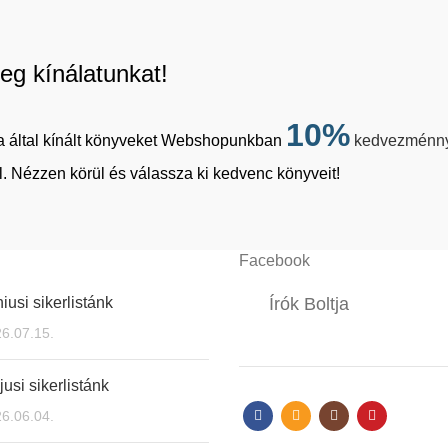
eg kínálatunkat!
10%
tja által kínált könyveket Webshopunkban
kedvezménn
. Nézzen körül és válassza ki kedvenc könyveit!
Facebook
iusi sikerlistánk
Írók Boltja
6.07.15.
usi sikerlistánk
6.06.04.