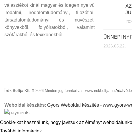
választékot kínál magyar és idegen nyelvű
AZ
irodalmi, irodalomtudományi, filozófiai,
JÚ
társadalomtudományi és művészeti
202
könyvekből, folyóiratokból, valamint
szótárakból és lexikonokból.
ÜNNEPI NY
2026.05.22.
Írók Boltja Kft.
2026 Minden jog fenntartva - www.irokboltja.hu
Adatvédel
Weboldal készítés
:
Gyors Weboldal készítés
-
www.gyors-we
Cookie-kat használunk, hogy javítsuk az élményt weboldalunko
További információk
ELFOGADOM