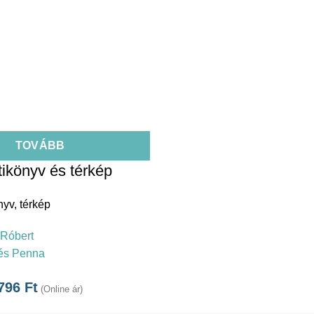
TOVÁBB
tikönyv és térkép
nyv, térkép
Róbert
és Penna
.796
Ft
(Online ár)