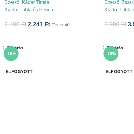
Szerző:
Kádár Tímea
Szerző:
Zsark
Kiadó:
Tábla és Penna
Kiadó:
Tábla 
2.490
Ft
2.241
Ft
3.990
Ft
3
(Online ár)
Bezárás
Bezárás
-10%
-10%
ELFOGYOTT
ELFOGYOTT