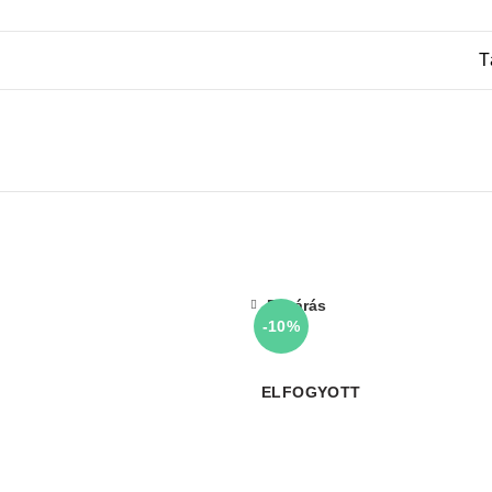
T
Bezárás
-10%
ELFOGYOTT