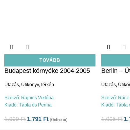
TOVÁBB
Budapest környéke 2004-2005
Berlin – Ú
Utazás
,
Útikönyv, térkép
Utazás
,
Útikö
Szerző:
Rajnics Viktória
Szerző:
Rácz 
Kiadó:
Tábla és Penna
Kiadó:
Tábla 
1.990
Ft
1.791
Ft
1.995
Ft
1
(Online ár)