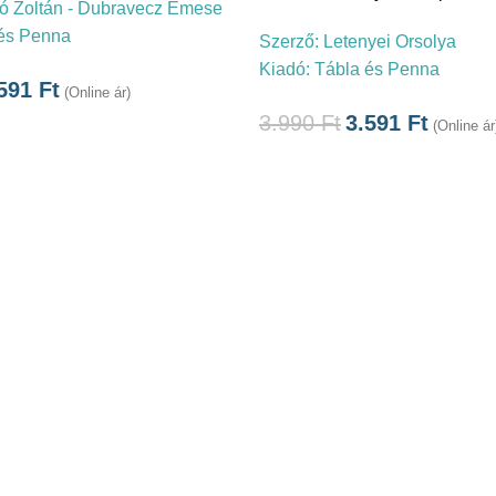
ó Zoltán - Dubravecz Emese
és Penna
Szerző:
Letenyei Orsolya
Kiadó:
Tábla és Penna
.591
Ft
(Online ár)
3.990
Ft
3.591
Ft
(Online ár