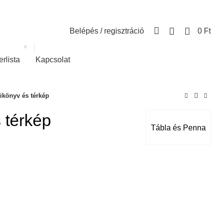
0
Belépés / regisztráció
0
Ft
erlista
Kapcsolat
tikönyv és térkép
s térkép
Tábla és Penna