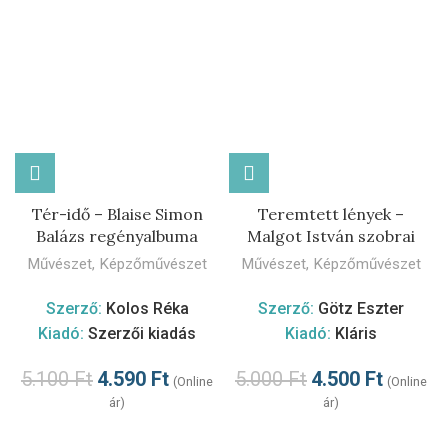
Tér-idő – Blaise Simon
Teremtett lények –
Balázs regényalbuma
Malgot István szobrai
Művészet
,
Képzőművészet
Művészet
,
Képzőművészet
Szerző:
Kolos Réka
Szerző:
Götz Eszter
Kiadó:
Szerzői kiadás
Kiadó:
Kláris
5.100
Ft
4.590
Ft
5.000
Ft
4.500
Ft
(Online
(Online
ár)
ár)