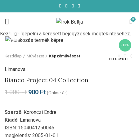
0
Kezdje el gépelni a keresett bejegyzések megtekintéséhez.
Click to enlarge
-10%
Kezdőlap
Művészet
Képzőművészet
ELFOGYOTT
Limanova
Bianco Project 04 Collection
1.000
Ft
900
Ft
(Online ár)
Szerző
:
Koronczi Endre
Kiadó
:
Limanova
ISBN: 1504041250046
megjelenés: 2005-01-01