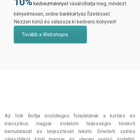
10%
kedvezménnyel
vásárolhatja meg, mindezt
kényelmesen, online bankkártyás fizetéssel.
Nézzen körül és válassza ki kedvenc könyveit!
Tovább a Webshopra
Az Írók Boltja elsődleges feladatának a kortárs és
klasszikus magyar irodalom teljességre törekvő
bemutatását és terjesztését tekinti. Emellett széles
választékot kínál magyar és idegen nyelvű irodalmi,