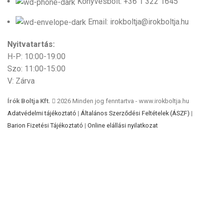
Könyvesbolt: +36 1 322 1645
Email: irokboltja@irokboltja.hu
Nyitvatartás:
H-P: 10:00-19:00
Szo: 11:00-15:00
V: Zárva
Írók Boltja Kft.
2026 Minden jog fenntartva - www.irokboltja.hu
Adatvédelmi tájékoztató
|
Általános Szerződési Feltételek (ÁSZF)
|
Barion Fizetési Tájékoztató
|
Online elállási nyilatkozat
Weboldal készítés
:
Gyors Weboldal készítés
-
www.gyors-weboldal-keszites.hu
Cookie-kat használunk, hogy javítsuk az élményt
weboldalunkon. A weboldal böngészésével Ön hozzájárul a
cookie-k használatához.