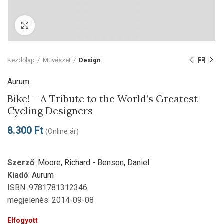
Click to enlarge
Kezdőlap
Művészet
Design
Aurum
Bike! – A Tribute to the World’s Greatest
Cycling Designers
8.300
Ft
(Online ár)
Szerző
:
Moore, Richard - Benson, Daniel
Kiadó
:
Aurum
ISBN: 9781781312346
megjelenés: 2014-09-08
Elfogyott