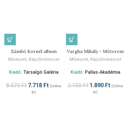
Zámbó Kornél album
Vargha Mihály – Műterem
Művészet
,
Képzőművészet
Művészet
,
Képzőművészet
Kiadó:
Társalgó Galéria
Kiadó:
Pallas-Akadémia
8.575
Ft
7.718
Ft
2.100
Ft
1.890
Ft
(Online
(Online
ár)
ár)