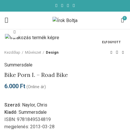
0
Click to enlarge
ELFOGYOTT
Kezdőlap
Művészet
Design
Summersdale
Bike Porn I. – Road Bike
6.000
Ft
(Online ár)
Szerző
:
Naylor, Chris
Kiadó
:
Summersdale
ISBN: 9781849534819
megjelenés: 2013-03-28