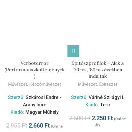
Verboterror
Építészprofilok – Akik a
(Performanszköltemények
’70-es, ’80-as években
)
indultak
Művészet
,
Képzőművészet
Művészet
,
Építészet
Szerző:
Szkárosi Endre -
Szerző:
Váriné Szilágyi I.
Arany Imre
Kiadó:
Terc
Kiadó:
Magyar Műhely
2.500
Ft
2.250
Ft
(Online
2.955
Ft
2.660
Ft
ár)
(Online