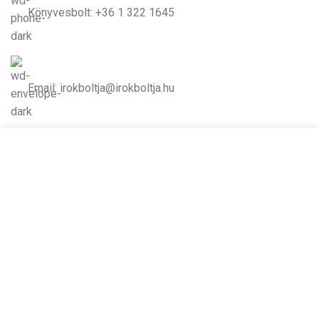
Könyvesbolt: +36 1 322 1645
Email: irokboltja@irokboltja.hu
Nyitvatartás:
Cookie-kat használunk, hogy javítsuk az élményt
H-P: 10:00-19:00
weboldalunkon. A weboldal böngészésével Ön
Szo: 11:00-15:00
hozzájárul a cookie-k használatához.
V: Zárva
TOVÁBBI INFORMÁCIÓK
ELFOGADOM
Írók Boltja Kft.
2026 Minden jog fenntartva - www.irokboltja.hu
Adatvédelmi tájékoztató
|
Általános Szerződési Feltételek (ÁSZF)
|
Barion Fizetési Tájékoztató
|
Online elállási nyilatkozat