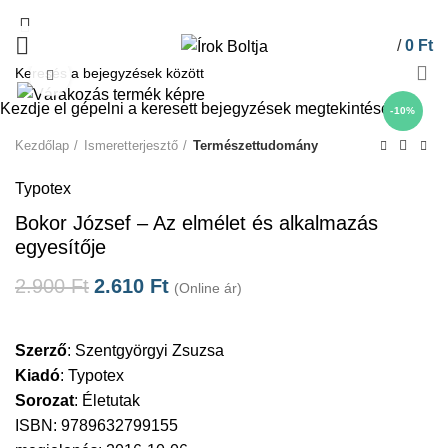
/
0
Ft
Click to enlarge
Kezdje el gépelni a keresett bejegyzések megtekintéséhez.
-10%
Kezdőlap
Ismeretterjesztő
Természettudomány
Typotex
Bokor József – Az elmélet és alkalmazás
egyesítője
2.900
Ft
2.610
Ft
(Online ár)
Szerző
:
Szentgyörgyi Zsuzsa
Kiadó
:
Typotex
Sorozat
:
Életutak
ISBN: 9789632799155