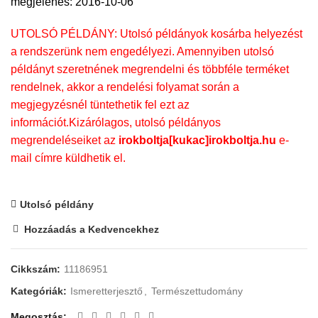
megjelenés: 2016-10-06
UTOLSÓ PÉLDÁNY: Utolsó példányok kosárba helyezést
a rendszerünk nem engedélyezi. Amennyiben utolsó
példányt szeretnének megrendelni és többféle terméket
rendelnek, akkor a rendelési folyamat során a
megjegyzésnél tüntethetik fel ezt az
információt.Kizárólagos, utolsó példányos
megrendeléseiket az
irokboltja[kukac]irokboltja.hu
e-
mail címre küldhetik el.
Utolsó példány
Hozzáadás a Kedvencekhez
Cikkszám:
11186951
Kategóriák:
Ismeretterjesztő
,
Természettudomány
Megosztás