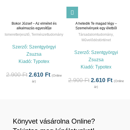
Bokor József – Az elmélet és
A hetedik Te magad légy –
alkalmazás egyesítője
Szemelvények egy életből
Ismeretterjesztő
,
Természettudomány
Társadalomtudomány
,
Művelődéstörténet
Szerző:
Szentgyörgyi
Szerző:
Szentgyörgyi
Zsuzsa
Zsuzsa
Kiadó:
Typotex
Kiadó:
Typotex
2.900
Ft
2.610
Ft
(Online
2.900
Ft
2.610
Ft
(Online
ár)
ár)
Könyvet vásárolna Online?