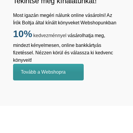
Tekintse meg kínálatunkat!
Most igazán megéri nálunk online vásárolni! Az
Írók Boltja által kínált könyveket Webshopunkban
10%
kedvezménnyel
vásárolhatja meg,
mindezt kényelmesen, online bankkártyás
fizetéssel. Nézzen körül és válassza ki kedvenc
könyveit!
Tovább a Webshopra