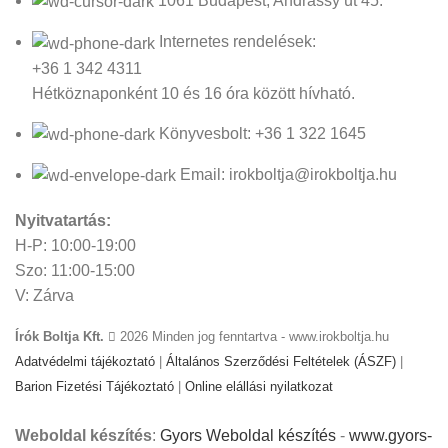
1061 Budapest, Andrássy út 45.
Internetes rendelések:
+36 1 342 4311
Hétköznaponként 10 és 16 óra között hívható.
Könyvesbolt: +36 1 322 1645
Email: irokboltja@irokboltja.hu
Nyitvatartás:
H-P: 10:00-19:00
Szo: 11:00-15:00
V: Zárva
Írók Boltja Kft.
2026 Minden jog fenntartva - www.irokboltja.hu
Adatvédelmi tájékoztató
|
Általános Szerződési Feltételek (ÁSZF)
|
Barion Fizetési Tájékoztató
|
Online elállási nyilatkozat
Weboldal készítés
:
Gyors Weboldal készítés
-
www.gyors-