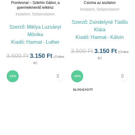
Frontvonal – Sztehlo Gábor, a
Csizma az asztalon
gyermekmentő lelkész
Irodalom
,
Szépirodalom
Irodalom
,
Szépirodalom
Szerző:
Zsindelyné Tüdős
Szerző:
Miklya Luzsányi
Klára
Mónika
Kiadó:
Harmat - Kálvin
Kiadó:
Harmat - Luther
3.500
Ft
3.150
Ft
(Online
3.500
Ft
3.150
Ft
(Online
ár)
ár)
-10%
-10%
ELFOGYOTT