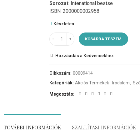
Sorozat
:
Intenational bestse
ISBN: 2000000002958
Készleten
KOSÁRBA TESZEM
Hozzáadás a Kedvencekhez
Cikkszám:
00009414
Kategóriák:
Akciós Termékek
,
Irodalom
,
Szé
Megosztás
TOVÁBBI INFORMÁCIÓK
SZÁLLÍTÁSI INFORMÁCIÓK