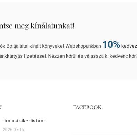
ntse meg kínálatunkat!
10%
rók Boltja által kínált könyveket Webshopunkban
kedve
ankkártyás fizetéssel. Nézzen körül és válassza ki kedvenc kön
K
FACEBOOK
Júniusi sikerlistánk
2026.07.15.