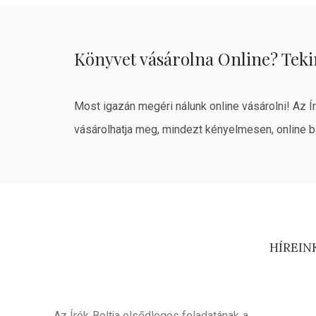
Könyvet vásárolna Online? Teki
Most igazán megéri nálunk online vásárolni! Az Í
vásárolhatja meg, mindezt kényelmesen, online b
HÍREIN
Az Írók Boltja elsődleges feladatának a