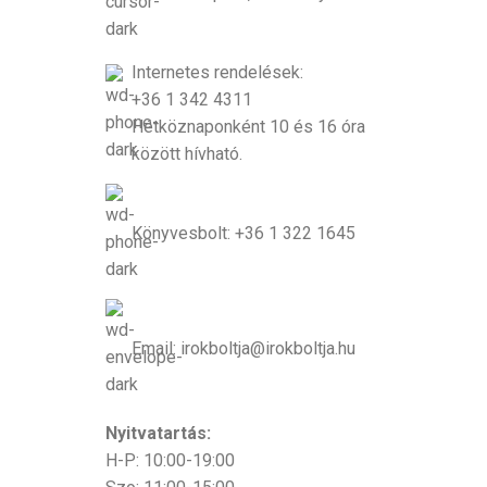
Internetes rendelések:
+36 1 342 4311
Hétköznaponként 10 és 16 óra
között hívható.
Könyvesbolt: +36 1 322 1645
Email: irokboltja@irokboltja.hu
Nyitvatartás:
H-P: 10:00-19:00