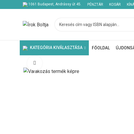
1061 Budapest, Andrássy út 45.
PÉNZTÁR
KOSÁR
KÍN
KATEGÓRIA KIVÁLASZTÁSA
FŐOLDAL
ÚJDONS
Click to enlarge