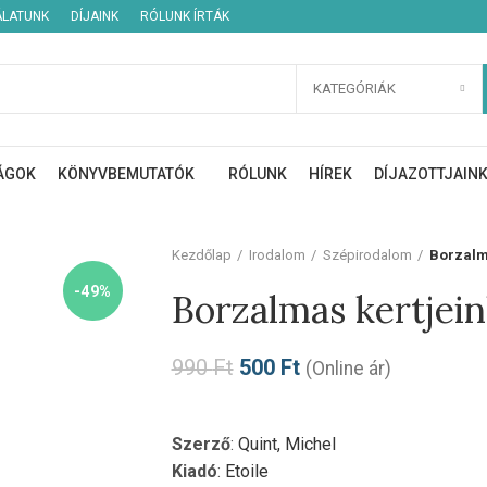
ÁLATUNK
DÍJAINK
RÓLUNK ÍRTÁK
KATEGÓRIÁK
ÁGOK
KÖNYVBEMUTATÓK
RÓLUNK
HÍREK
DÍJAZOTTJAIN
Kezdőlap
Irodalom
Szépirodalom
Borzalm
-49%
Borzalmas kertjei
990
Ft
500
Ft
(Online ár)
Szerző
:
Quint, Michel
Kiadó
:
Etoile