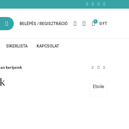
0
BELÉPÉS / REGISZTRÁCIÓ
0
FT
K
SIKERLISTA
KAPCSOLAT
as kertjeink
nk
Etoile