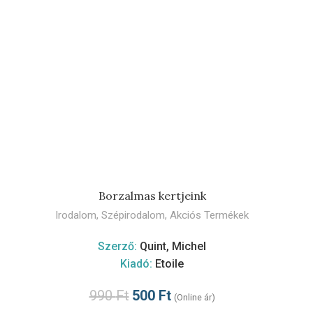
KOSÁRBA TESZEM
Borzalmas kertjeink
Irodalom
,
Szépirodalom
,
Akciós Termékek
Szerző:
Quint, Michel
Kiadó:
Etoile
990
Ft
500
Ft
(Online ár)