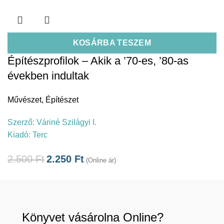
KOSÁRBA TESZEM
Építészprofilok – Akik a ’70-es, ’80-as
években indultak
Művészet
,
Építészet
Szerző:
Váriné Szilágyi I.
Kiadó:
Terc
2.500
Ft
2.250
Ft
(Online ár)
Könyvet vásárolna Online?