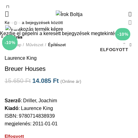
0
Click to enlarge
Kezdje el gépelni a keresett bejegyzések megtekintéséhez.
-10%
Bezárás
Bezárás
Bezárás
Bezárás
Bezárás
Bezárás
Bezárás
Bezárás
-10%
-10%
-10%
-10%
-10%
-10%
-10%
Kezdőlap
Művészet
Építészet
ELFOGYOTT
Laurence King
Breuer Houses
15.650
Ft
14.085
Ft
(Online ár)
Szerző
:
Driller, Joachim
Kiadó
:
Laurence King
ISBN: 9780714838939
megjelenés: 2011-01-01
Elfogyott