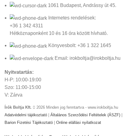
1061 Budapest, Andrássy út 45.
Internetes rendelések:
+36 1 342 4311
Hétköznaponként 10 és 16 óra között hívható.
Könyvesbolt: +36 1 322 1645
Email: irokboltja@irokboltja.hu
Nyitvatartás:
H-P: 10:00-19:00
Szo: 11:00-15:00
V: Zárva
Írók Boltja Kft.
2026 Minden jog fenntartva - www.irokboltja.hu
Adatvédelmi tájékoztató
|
Általános Szerződési Feltételek (ÁSZF)
|
Barion Fizetési Tájékoztató
|
Online elállási nyilatkozat