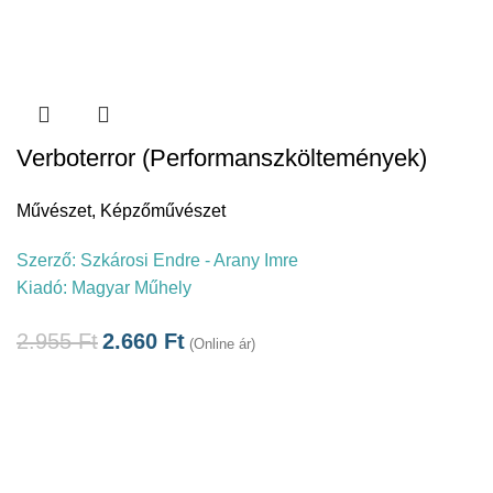
Verboterror (Performanszköltemények)
Művészet
,
Képzőművészet
Szerző:
Szkárosi Endre - Arany Imre
Kiadó:
Magyar Műhely
2.955
Ft
2.660
Ft
(Online ár)