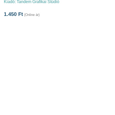
Kiadó:
Tandem Grafikai Stúdió
1.450
Ft
(Online ár)