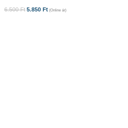
6.500
Ft
5.850
Ft
(Online ár)