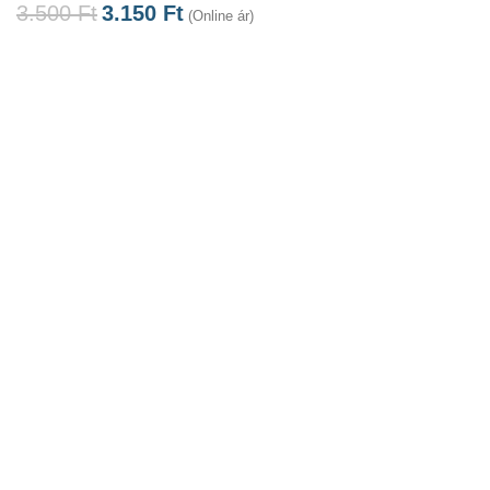
3.500
Ft
3.150
Ft
(Online ár)