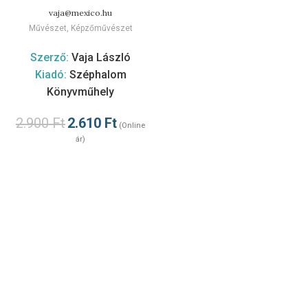
vaja@mexico.hu
Művészet
,
Képzőművészet
Szerző:
Vaja László
Kiadó:
Széphalom
Könyvműhely
2.900
Ft
2.610
Ft
(Online
ár)