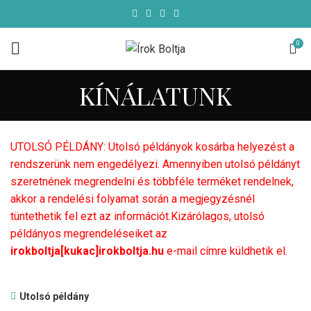
0
KÍNÁLATUNK
UTOLSÓ PÉLDÁNY: Utolsó példányok kosárba helyezést a
rendszerünk nem engedélyezi. Amennyiben utolsó példányt
szeretnének megrendelni és többféle terméket rendelnek,
akkor a rendelési folyamat során a megjegyzésnél
tüntethetik fel ezt az információt.Kizárólagos, utolsó
példányos megrendeléseiket az
irokboltja[kukac]irokboltja.hu
e-mail címre küldhetik el.
Utolsó példány