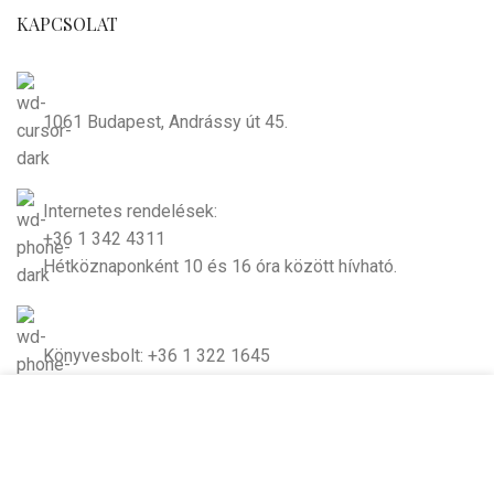
KAPCSOLAT
1061 Budapest, Andrássy út 45.
Internetes rendelések:
+36 1 342 4311
Hétköznaponként 10 és 16 óra között hívható.
Könyvesbolt: +36 1 322 1645
Cookie-kat használunk, hogy javítsuk az élményt
weboldalunkon. A weboldal böngészésével Ön
hozzájárul a cookie-k használatához.
Email: irokboltja@irokboltja.hu