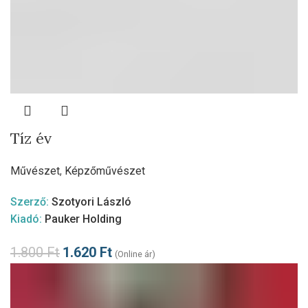
Tíz év
Művészet
,
Képzőművészet
Szerző:
Szotyori László
Kiadó:
Pauker Holding
1.800
Ft
1.620
Ft
(Online ár)