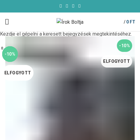
/
0
FT
Kezdje el gépelni a keresett bejegyzések megtekintéséhez.
-10%
Bezárás
Bezárás
Bezárás
Bezárás
Bezárás
Bezárás
Bezárás
Bezárás
-10%
-69%
-10%
-10%
-10%
-10%
-55%
-10%
ELFOGYOTT
ELFOGYOTT
ELFOGYOTT