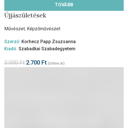
TOVÁBB
Újjászületések
Művészet
,
Képzőművészet
Szerző:
Korhecz Papp Zsuzsanna
Kiadó:
Szabadkai Szabadegyetem
3.000
Ft
2.700
Ft
(Online ár)