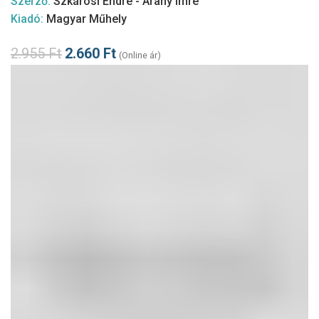
Szerző:
Szkárosi Endre - Arany Imre
Kiadó:
Magyar Műhely
2.955
Ft
2.660
Ft
(Online ár)