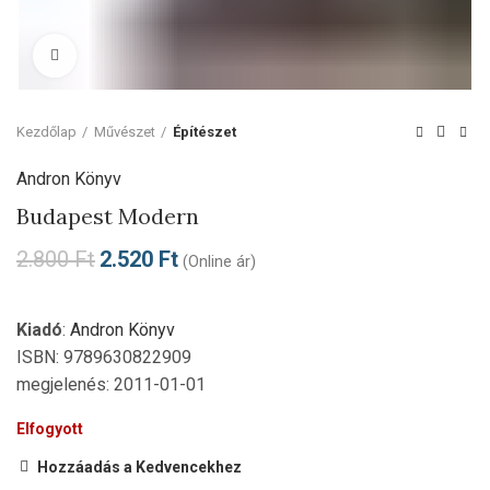
Click to enlarge
Kezdőlap
Művészet
Építészet
Andron Könyv
Budapest Modern
2.800
Ft
2.520
Ft
(Online ár)
Kiadó
:
Andron Könyv
ISBN: 9789630822909
megjelenés: 2011-01-01
Elfogyott
Hozzáadás a Kedvencekhez