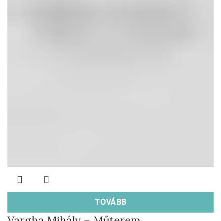
TOVÁBB
Vargha Mihály – Műterem