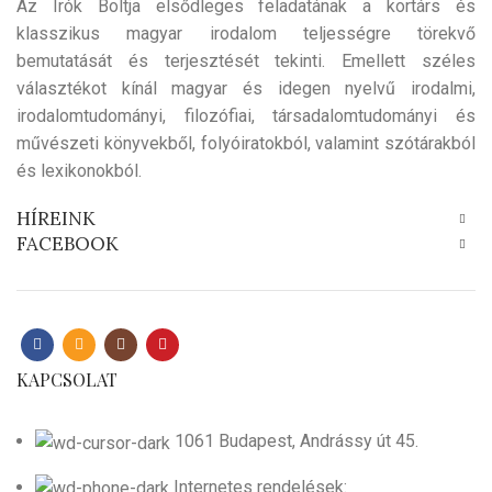
Az Írók Boltja elsődleges feladatának a kortárs és
klasszikus magyar irodalom teljességre törekvő
bemutatását és terjesztését tekinti. Emellett széles
választékot kínál magyar és idegen nyelvű irodalmi,
irodalomtudományi, filozófiai, társadalomtudományi és
művészeti könyvekből, folyóiratokból, valamint szótárakból
és lexikonokból.
HÍREINK
FACEBOOK
KAPCSOLAT
1061 Budapest, Andrássy út 45.
Internetes rendelések: