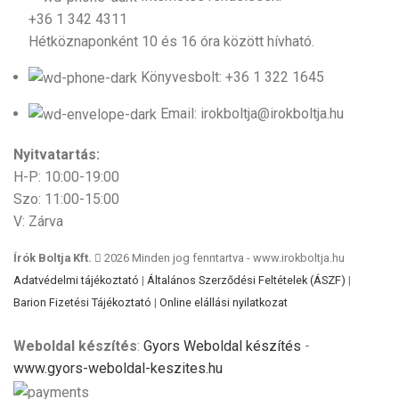
+36 1 342 4311
Hétköznaponként 10 és 16 óra között hívható.
Könyvesbolt: +36 1 322 1645
Email: irokboltja@irokboltja.hu
Nyitvatartás:
H-P: 10:00-19:00
Szo: 11:00-15:00
V: Zárva
Írók Boltja Kft.
2026 Minden jog fenntartva - www.irokboltja.hu
Adatvédelmi tájékoztató
|
Általános Szerződési Feltételek (ÁSZF)
|
Barion Fizetési Tájékoztató
|
Online elállási nyilatkozat
Weboldal készítés
:
Gyors Weboldal készítés
-
www.gyors-weboldal-keszites.hu