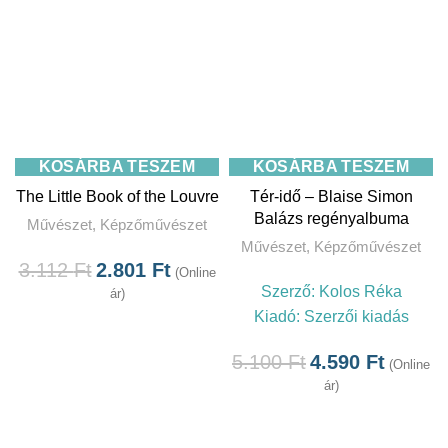
KOSÁRBA TESZEM
KOSÁRBA TESZEM
The Little Book of the Louvre
Tér-idő – Blaise Simon
Balázs regényalbuma
Művészet
,
Képzőművészet
Művészet
,
Képzőművészet
3.112
Ft
2.801
Ft
(Online
Szerző:
Kolos Réka
ár)
Kiadó:
Szerzői kiadás
5.100
Ft
4.590
Ft
(Online
ár)