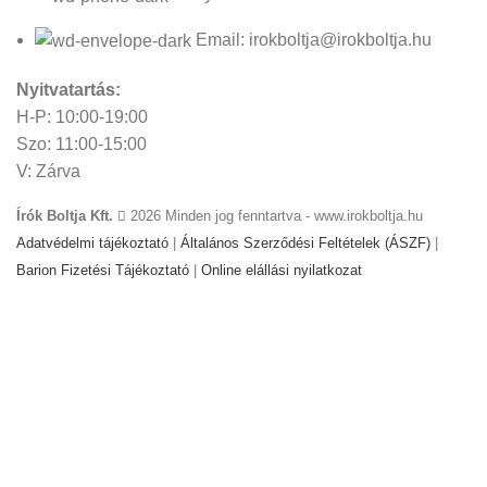
Email: irokboltja@irokboltja.hu
Nyitvatartás:
H-P: 10:00-19:00
Szo: 11:00-15:00
V: Zárva
Írók Boltja Kft.
2026 Minden jog fenntartva - www.irokboltja.hu
Adatvédelmi tájékoztató
|
Általános Szerződési Feltételek (ÁSZF)
|
Barion Fizetési Tájékoztató
|
Online elállási nyilatkozat
Weboldal készítés
:
Gyors Weboldal készítés
-
www.gyors-
weboldal-keszites.hu
Cookie-kat használunk, hogy javítsuk az élményt
weboldalunkon. A weboldal böngészésével Ön hozzájárul a
cookie-k használatához.