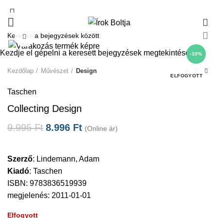
0
Click to enlarge
Kezdje el gépelni a keresett bejegyzések megtekintéséhez.
-10%
Kezdőlap
Művészet
Design
ELFOGYOTT
Taschen
Collecting Design
9.995
Ft
8.996
Ft
(Online ár)
Szerző
:
Lindemann, Adam
Kiadó
:
Taschen
ISBN: 9783836519939
megjelenés: 2011-01-01
Elfogyott