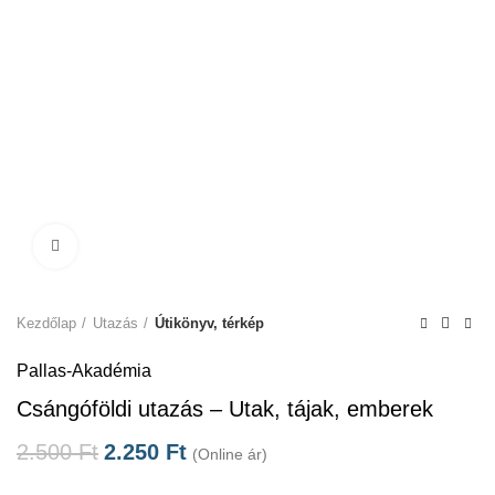
Click to enlarge
Kezdőlap
Utazás
Útikönyv, térkép
Pallas-Akadémia
Csángóföldi utazás – Utak, tájak, emberek
2.500
Ft
2.250
Ft
(Online ár)