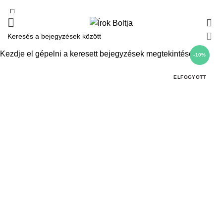
0
Kezdje el gépelni a keresett bejegyzések megtekintéséhez.
-10%
ELFOGYOTT