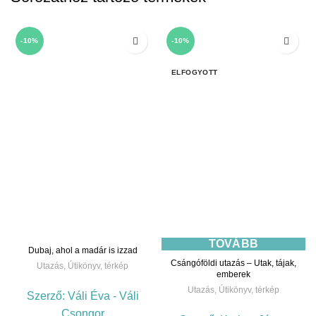
-10%
-10%
ELFOGYOTT
TOVÁBB
Dubaj, ahol a madár is izzad
Csángóföldi utazás – Utak, tájak,
Utazás
,
Útikönyv, térkép
emberek
Utazás
,
Útikönyv, térkép
Szerző:
Váli Éva - Váli
Csongor