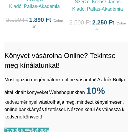
Szerző:
Krebsz János
Kiadó:
Pallas-Akadémia
Kiadó:
Pallas-Akadémia
2.100
Ft
1.890
Ft
(Online
2.500
Ft
2.250
Ft
(Online
ár)
ár)
Könyvet vásárolna Online? Tekintse
meg kínálatunkat!
Most igazán megéri nálunk online vásárolni! Az Írók Boltja
10%
által kínált könyveket Webshopunkban
kedvezménnyel
vásárolhatja meg, mindezt kényelmesen,
online bankkártyás fizetéssel. Nézzen körül és válassza ki
kedvenc könyveit!
Tovább a Webshopra