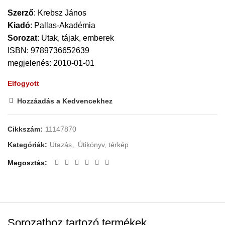
Szerző
:
Krebsz János
Kiadó
:
Pallas-Akadémia
Sorozat
:
Utak, tájak, emberek
ISBN: 9789736652639
megjelenés: 2010-01-01
Elfogyott
Hozzáadás a Kedvencekhez
Cikkszám:
11147870
Kategóriák:
Utazás
,
Útikönyv, térkép
Megosztás
Sorozathoz tartozó termékek