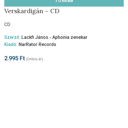
TOVÁBB
Verskardigán – CD
CD
Szerző:
Lackfi János - Aphonia zenekar
Kiadó:
NarRator Records
2.995
Ft
(Online ár)