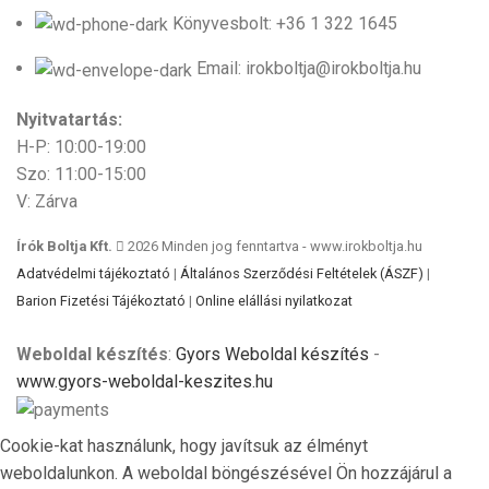
Könyvesbolt: +36 1 322 1645
Email: irokboltja@irokboltja.hu
Nyitvatartás:
H-P: 10:00-19:00
Szo: 11:00-15:00
V: Zárva
Írók Boltja Kft.
2026 Minden jog fenntartva - www.irokboltja.hu
Adatvédelmi tájékoztató
|
Általános Szerződési Feltételek (ÁSZF)
|
Barion Fizetési Tájékoztató
|
Online elállási nyilatkozat
Weboldal készítés
:
Gyors Weboldal készítés
-
www.gyors-weboldal-keszites.hu
Cookie-kat használunk, hogy javítsuk az élményt
weboldalunkon. A weboldal böngészésével Ön hozzájárul a