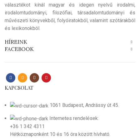
választékot kínál magyar és idegen nyelvű irodalmi,
irodalomtudományi, filozófiai, társadalomtudományi és
művészeti könyvekből, folyóiratokból, valamint szótárakból
és lexikonokból.
HÍREINK
FACEBOOK
KAPCSOLAT
1061 Budapest, Andrássy út 45.
Internetes rendelések:
+36 1 342 4311
Hétköznaponként 10 és 16 óra között hívható.