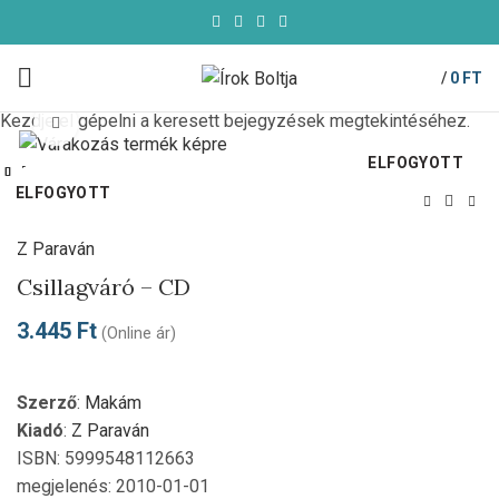
/
0
FT
Kezdje el gépelni a keresett bejegyzések megtekintéséhez.
Click to enlarge
ELFOGYOTT
Bezárás
Bezárás
Bezárás
Bezárás
Bezárás
Bezárás
Bezárás
Bezárás
ELFOGYOTT
ELFOGYOTT
ELFOGYOTT
ELFOGYOTT
ELFOGYOTT
ELFOGYOTT
ELFOGYOTT
ELFOGYOTT
Kezdőlap
CD
Z Paraván
Csillagváró – CD
3.445
Ft
(Online ár)
Szerző
:
Makám
Kiadó
:
Z Paraván
ISBN: 5999548112663
megjelenés: 2010-01-01