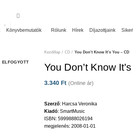
nk
Rólunk írták
k
Könyvbemutatók
Rólunk
Hírek
Díjazottjaink
Siker
Kezdőlap
CD
You Don’t Know It’s You – CD
ELFOGYOTT
You Don’t Know It’
3.340
Ft
(Online ár)
Szerző
:
Harcsa Veronika
Kiadó
:
SmartMusic
ISBN: 5999888026194
megjelenés: 2008-01-01