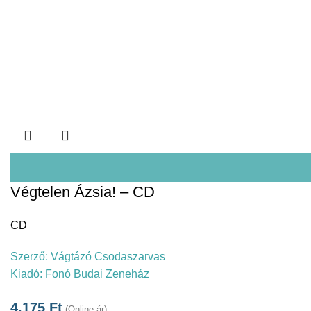
Végtelen Ázsia! – CD
CD
Szerző:
Vágtázó Csodaszarvas
Kiadó:
Fonó Budai Zeneház
4.175
Ft
(Online ár)