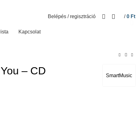
Belépés / regisztráció
/
0
Ft
lista
Kapcsolat
s You – CD
SmartMusic