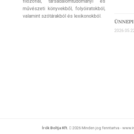
filozófiai, társadalomtudományi és
művészeti könyvekből, folyóiratokból,
valamint szótárakból és lexikonokból.
ÜNNEPI
2026.05.22
Írók Boltja Kft.
2026 Minden jog fenntartva - www.i