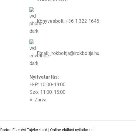
Könyvesbolt: +36 1 322 1645
Email: irokboltja@irokboltja.hu
Nyitvatartás:
H-P: 10:00-19:00
Szo: 11:00-15:00
V: Zárva
|
Barion Fizetési Tájékoztató
|
Online elállási nyilatkozat