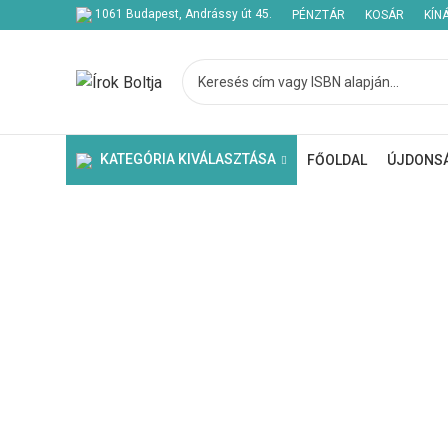
1061 Budapest, Andrássy út 45.
PÉNZTÁR
KOSÁR
KÍN
KATEGÓRIA KIVÁLASZTÁSA
FŐOLDAL
ÚJDONS