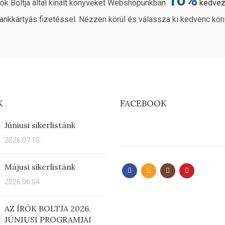
rók Boltja által kínált könyveket Webshopunkban
kedve
ankkártyás fizetéssel. Nézzen körül és válassza ki kedvenc kön
K
FACEBOOK
Júniusi sikerlistánk
2026.07.15.
Májusi sikerlistánk
2026.06.04.
AZ ÍRÓK BOLTJA 2026.
JÚNIUSI PROGRAMJAI