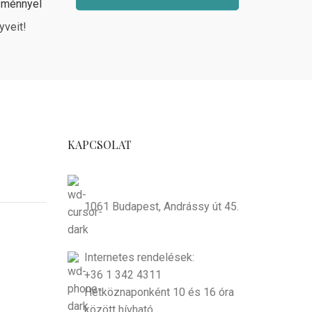
zménnyel
yveit!
KAPCSOLAT
1061 Budapest, Andrássy út 45.
Internetes rendelések:
+36 1 342 4311
Hétköznaponként 10 és 16 óra
között hívható.