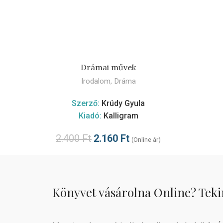
TOVÁBB
Drámai művek
Irodalom
,
Dráma
Szerző:
Krúdy Gyula
Kiadó:
Kalligram
2.400
Ft
2.160
Ft
(Online ár)
Könyvet vásárolna Online? Teki