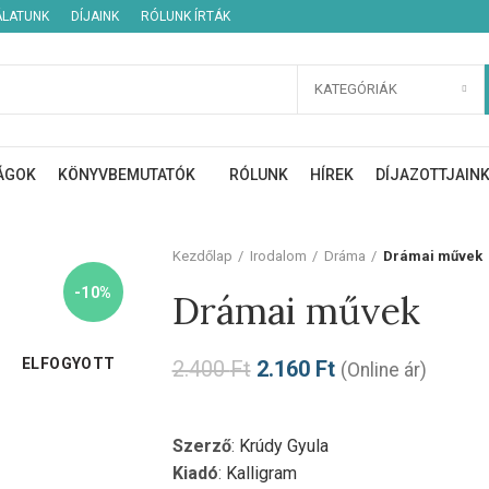
ÁLATUNK
DÍJAINK
RÓLUNK ÍRTÁK
KATEGÓRIÁK
ÁGOK
KÖNYVBEMUTATÓK
RÓLUNK
HÍREK
DÍJAZOTTJAIN
Kezdőlap
Irodalom
Dráma
Drámai művek
-10%
Drámai művek
ELFOGYOTT
2.400
Ft
2.160
Ft
(Online ár)
Szerző
:
Krúdy Gyula
Kiadó
:
Kalligram