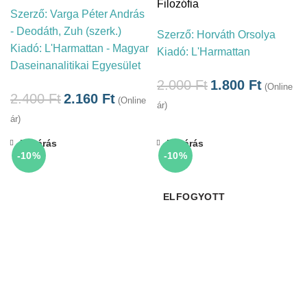
Filozófia
Szerző:
Varga Péter András
- Deodáth, Zuh (szerk.)
Szerző:
Horváth Orsolya
Kiadó:
L'Harmattan - Magyar
Kiadó:
L'Harmattan
Daseinanalitikai Egyesület
2.000
Ft
1.800
Ft
(Online
2.400
Ft
2.160
Ft
(Online
ár)
ár)
Bezárás
Bezárás
-10%
-10%
ELFOGYOTT