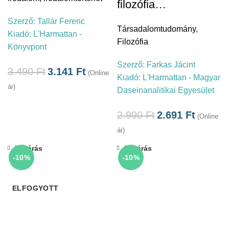
filozófia…
Szerző:
Tallár Ferenc
Társadalomtudomány
,
Kiadó:
L'Harmattan -
Filozófia
Könyvpont
Szerző:
Farkas Jácint
3.490
Ft
3.141
Ft
(Online
Kiadó:
L'Harmattan - Magyar
ár)
Daseinanalitikai Egyesület
2.990
Ft
2.691
Ft
(Online
ár)
Bezárás
Bezárás
-10%
-10%
ELFOGYOTT