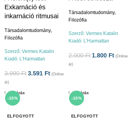
Exkarnáció és
Társadalomtudomány
,
inkarnáció ritmusai
Filozófia
Társadalomtudomány
,
Szerző:
Vermes Katalin
Filozófia
Kiadó:
L'Harmattan
Szerző:
Vermes Katalin
2.000
Ft
1.800
Ft
(Online
Kiadó:
L'Harmattan
ár)
3.990
Ft
3.591
Ft
(Online
ár)
Bezárás
Bezárás
-10%
-10%
ELFOGYOTT
ELFOGYOTT