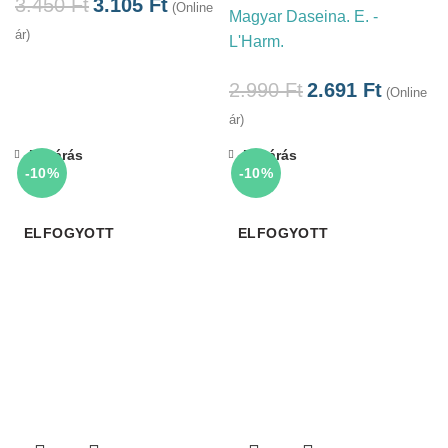
3.450
Ft
3.105
Ft
(Online
Magyar Daseina. E. -
ár)
L'Harm.
2.990
Ft
2.691
Ft
(Online
ár)
Bezárás
Bezárás
-10%
-10%
ELFOGYOTT
ELFOGYOTT