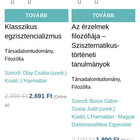
TOVÁBB
TOVÁBB
Klasszikus
Az érzelmek
egzisztencializmus
filozófiája –
Szisztematikus-
Társadalomtudomány
,
történeti
Filozófia
tanulmányok
Szerző:
Olay Csaba (szerk.)
Társadalomtudomány
,
Kiadó:
L'Harmattan
Filozófia
2.990
Ft
2.691
Ft
(Online
Szerző:
Boros Gábor -
ár)
Szalai Judit (szerk.)
Kiadó:
L'Harmattan - Magyar
Daseinanalitikai Egyesület
2.100
Ft
1.890
Ft