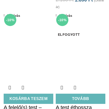
(Online
ár)
Bezárás
Bezárás
-10%
-10%
ELFOGYOTT
KOSÁRBA TESZEM
TOVÁBB
A felelő(s) test –
A test éthossza