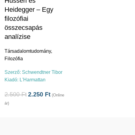
Husserl és
Heidegger – Egy
filozófiai
összecsapás
analízise
Társadalomtudomány
,
Filozófia
Szerző:
Schwendtner Tibor
Kiadó:
L'Harmattan
2.500
Ft
2.250
Ft
(Online
ár)