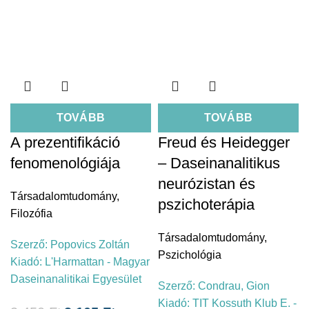
TOVÁBB
TOVÁBB
A prezentifikáció
Freud és Heidegger
fenomenológiája
– Daseinanalitikus
neurózistan és
Társadalomtudomány
,
pszichoterápia
Filozófia
Társadalomtudomány
,
Szerző:
Popovics Zoltán
Pszichológia
Kiadó:
L'Harmattan - Magyar
Daseinanalitikai Egyesület
Szerző:
Condrau, Gion
Kiadó:
TIT Kossuth Klub E. -