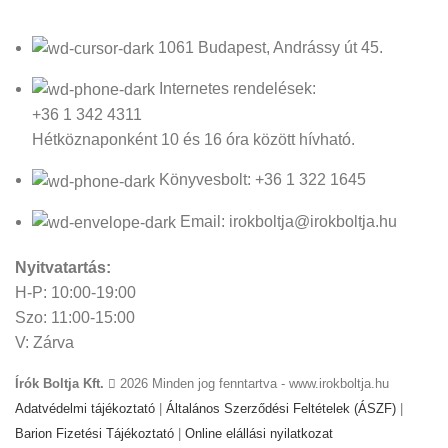
1061 Budapest, Andrássy út 45.
Internetes rendelések:
+36 1 342 4311
Hétköznaponként 10 és 16 óra között hívható.
Könyvesbolt: +36 1 322 1645
Email: irokboltja@irokboltja.hu
Nyitvatartás:
H-P: 10:00-19:00
Szo: 11:00-15:00
V: Zárva
Írók Boltja Kft.
2026 Minden jog fenntartva - www.irokboltja.hu
Adatvédelmi tájékoztató
|
Általános Szerződési Feltételek (ÁSZF)
|
Barion Fizetési Tájékoztató
|
Online elállási nyilatkozat