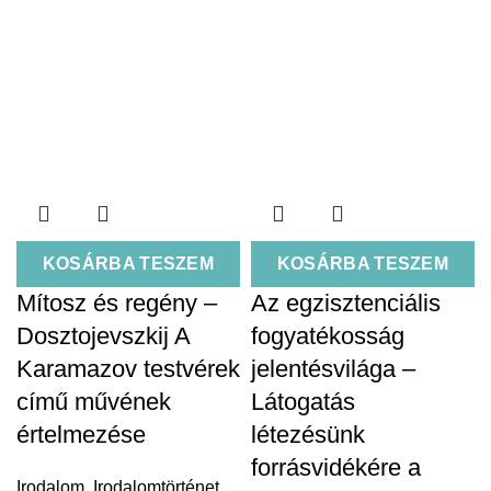
KOSÁRBA TESZEM
KOSÁRBA TESZEM
Mítosz és regény –
Az egzisztenciális
Dosztojevszkij A
fogyatékosság
Karamazov testvérek
jelentésvilága –
című művének
Látogatás
értelmezése
létezésünk
forrásvidékére a
Irodalom
,
Irodalomtörténet