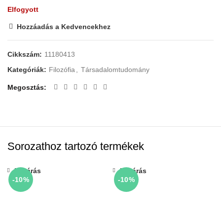
Elfogyott
Hozzáadás a Kedvencekhez
Cikkszám:
11180413
Kategóriák:
Filozófia
,
Társadalomtudomány
Megosztás
Sorozathoz tartozó termékek
Bezárás
Bezárás
-10%
-10%