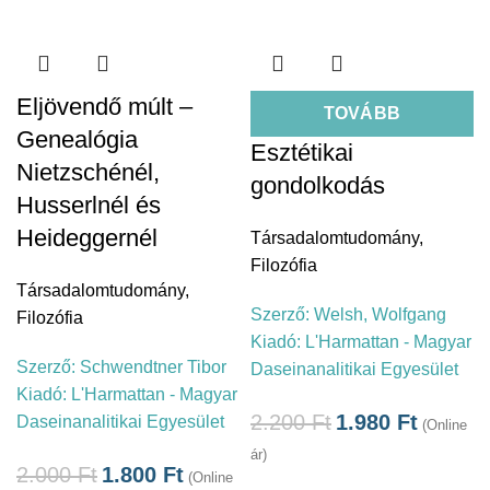
Eljövendő múlt –
TOVÁBB
Genealógia
Esztétikai
Nietzschénél,
gondolkodás
Husserlnél és
Heideggernél
Társadalomtudomány
,
Filozófia
Társadalomtudomány
,
Szerző:
Welsh, Wolfgang
Filozófia
Kiadó:
L'Harmattan - Magyar
Szerző:
Schwendtner Tibor
Daseinanalitikai Egyesület
Kiadó:
L'Harmattan - Magyar
2.200
Ft
1.980
Ft
Daseinanalitikai Egyesület
(Online
ár)
2.000
Ft
1.800
Ft
(Online