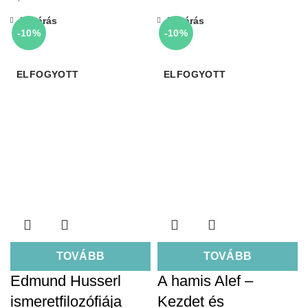
Bezárás
Bezárás
-10%
-10%
ELFOGYOTT
ELFOGYOTT
TOVÁBB
TOVÁBB
Edmund Husserl
A hamis Alef –
ismeretfilozófiája
Kezdet és