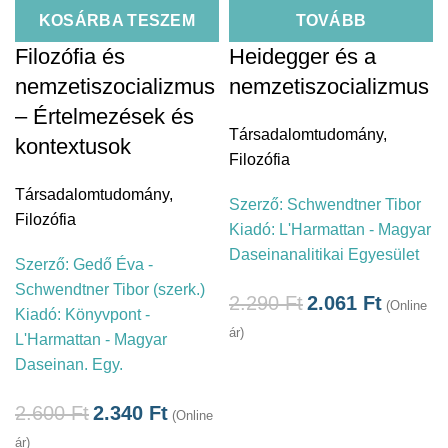
KOSÁRBA TESZEM
TOVÁBB
Filozófia és
Heidegger és a
nemzetiszocializmus
nemzetiszocializmus
– Értelmezések és
Társadalomtudomány
,
kontextusok
Filozófia
Társadalomtudomány
,
Szerző:
Schwendtner Tibor
Filozófia
Kiadó:
L'Harmattan - Magyar
Daseinanalitikai Egyesület
Szerző:
Gedő Éva -
Schwendtner Tibor (szerk.)
2.290
Ft
2.061
Ft
(Online
Kiadó:
Könyvpont -
ár)
L'Harmattan - Magyar
Daseinan. Egy.
2.600
Ft
2.340
Ft
(Online
ár)