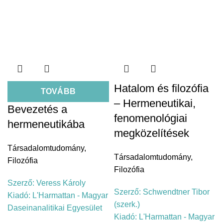
Hatalom és filozófia
TOVÁBB
– Hermeneutikai,
Bevezetés a
fenomenológiai
hermeneutikába
megközelítések
Társadalomtudomány
,
Társadalomtudomány
,
Filozófia
Filozófia
Szerző:
Veress Károly
Szerző:
Schwendtner Tibor
Kiadó:
L'Harmattan - Magyar
(szerk.)
Daseinanalitikai Egyesület
Kiadó:
L'Harmattan - Magyar