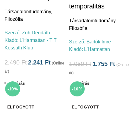
temporalitás
Társadalomtudomány
,
Filozófia
Társadalomtudomány
,
Filozófia
Szerző:
Zuh Deodáth
Kiadó:
L'Harmattan - TIT
Szerző:
Bartók Imre
Kossuth Klub
Kiadó:
L'Harmattan
2.490
Ft
2.241
Ft
1.950
Ft
1.755
Ft
(Online
(Online
ár)
ár)
Bezárás
Bezárás
-10%
-10%
ELFOGYOTT
ELFOGYOTT