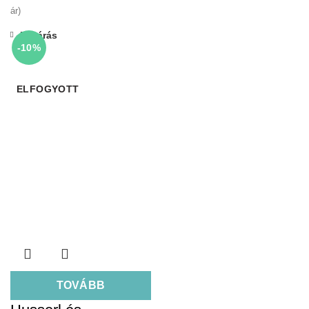
ár)
Bezárás
-10%
ELFOGYOTT
TOVÁBB