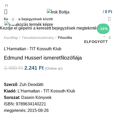
/
0
Ft
Click to enlarge
Kezdje el gépelni a keresett bejegyzések megtekintéséhez.
-10%
Kezdőlap
Társadalomtudomány
Filozófia
ELFOGYOTT
L'Harmattan - TIT Kossuth Klub
Edmund Husserl ismeretfilozófiája
2.490
Ft
2.241
Ft
(Online ár)
Szerző
:
Zuh Deodáth
Kiadó
:
L'Harmattan - TIT Kossuth Klub
Sorozat
:
Dasein Könyvek
ISBN: 9789634140221
megjelenés: 2015-08-26