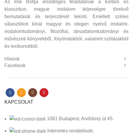
Az Írók Boltja elsődleges feladatának a kortárs és
klasszikus magyar irodalom teljességre törekvő
bemutatását és terjesztését tekinti. Emellett széles
választékot kínál magyar és idegen nyelvű irodalmi,
irodalomtudományi, filozófiai, társadalomtudományi és
művészeti könyvekből, folyóiratokból, valamint szótárakból
és lexikonokból.
Híreink
Facebook
KAPCSOLAT
1061 Budapest, Andrássy út 45.
Internetes rendelések: