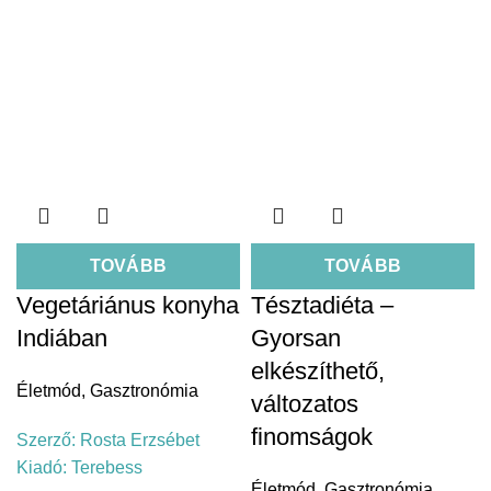
TOVÁBB
TOVÁBB
Vegetáriánus konyha
Tésztadiéta –
Indiában
Gyorsan
elkészíthető,
Életmód
,
Gasztronómia
változatos
finomságok
Szerző:
Rosta Erzsébet
Kiadó:
Terebess
Életmód
,
Gasztronómia