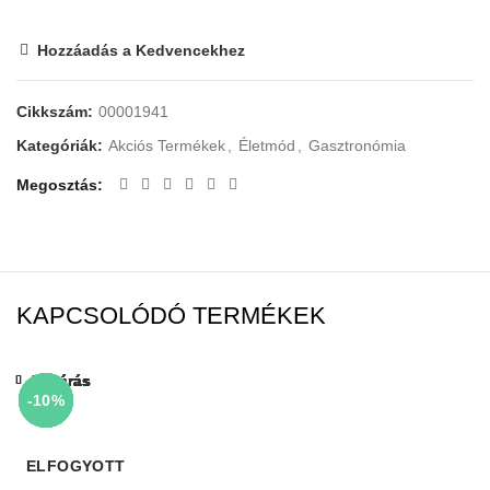
Hozzáadás a Kedvencekhez
Cikkszám:
00001941
Kategóriák:
Akciós Termékek
,
Életmód
,
Gasztronómia
Megosztás
KAPCSOLÓDÓ TERMÉKEK
Bezárás
Bezárás
Bezárás
Bezárás
Bezárás
Bezárás
Bezárás
Bezárás
-10%
-10%
-10%
-10%
-10%
-10%
-10%
-10%
ELFOGYOTT
ELFOGYOTT
ELFOGYOTT
ELFOGYOTT
ELFOGYOTT
ELFOGYOTT
ELFOGYOTT
ELFOGYOTT