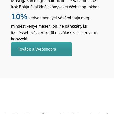
Most igazán megéri nálunk online vásárolni! Az
Írók Boltja által kínált könyveket Webshopunkban
10%
kedvezménnyel
vásárolhatja meg,
mindezt kényelmesen, online bankkártyás
fizetéssel. Nézzen körül és válassza ki kedvenc
könyveit!
Tovább a Webshopra