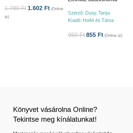
1.780
Ft
1.602
Ft
(Online
Szerző:
Dusy, Tanja
ár)
Kiadó:
Holló és Társa
á
950
Ft
855
Ft
(Online ár)
Könyvet vásárolna Online?
Tekintse meg kínálatunkat!