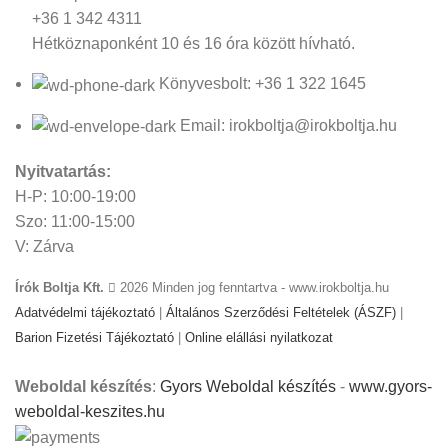
+36 1 342 4311
Hétköznaponként 10 és 16 óra között hívható.
Könyvesbolt: +36 1 322 1645
Email: irokboltja@irokboltja.hu
Nyitvatartás:
H-P: 10:00-19:00
Szo: 11:00-15:00
V: Zárva
Írók Boltja Kft.
2026 Minden jog fenntartva - www.irokboltja.hu
Adatvédelmi tájékoztató
|
Általános Szerződési Feltételek (ÁSZF)
|
Barion Fizetési Tájékoztató
|
Online elállási nyilatkozat
Weboldal készítés
:
Gyors Weboldal készítés
-
www.gyors-
weboldal-keszites.hu