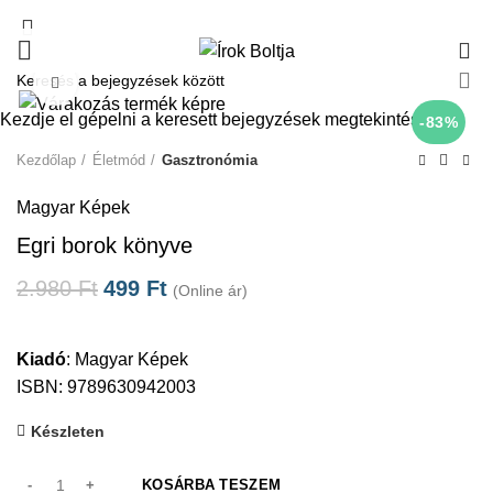
0
Click to enlarge
Kezdje el gépelni a keresett bejegyzések megtekintéséhez.
-83%
Kezdőlap
Életmód
Gasztronómia
Magyar Képek
Egri borok könyve
2.980
Ft
499
Ft
(Online ár)
Kiadó
:
Magyar Képek
ISBN: 9789630942003
Készleten
KOSÁRBA TESZEM