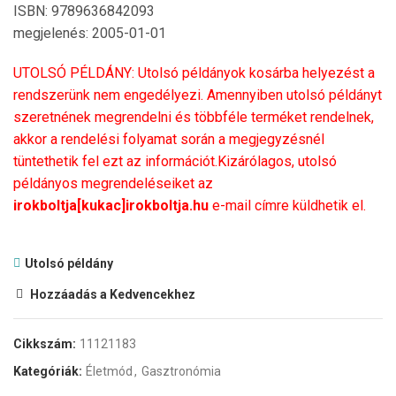
ISBN: 9789636842093
megjelenés: 2005-01-01
UTOLSÓ PÉLDÁNY: Utolsó példányok kosárba helyezést a
rendszerünk nem engedélyezi. Amennyiben utolsó példányt
szeretnének megrendelni és többféle terméket rendelnek,
akkor a rendelési folyamat során a megjegyzésnél
tüntethetik fel ezt az információt.Kizárólagos, utolsó
példányos megrendeléseiket az
irokboltja[kukac]irokboltja.hu
e-mail címre küldhetik el.
Utolsó példány
Hozzáadás a Kedvencekhez
Cikkszám:
11121183
Kategóriák:
Életmód
,
Gasztronómia