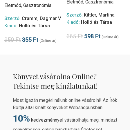
Életmód
,
Gasztronómia
Életmód
,
Gasztronómia
Szerző:
Kittler, Martina
Szerző:
Cramm, Dagmar V.
Kiadó:
Holló és Társa
Kiadó:
Holló és Társa
665
Ft
598
Ft
(Online ár)
950
Ft
855
Ft
(Online ár)
Könyvet vásárolna Online?
Tekintse meg kínálatunkat!
Most igazán megéri nálunk online vásárolni! Az Írók
Boltja által kínált könyveket Webshopunkban
10%
kedvezménnyel
vásárolhatja meg, mindezt
kényelmesen, online bankkártyás fizetéssel.