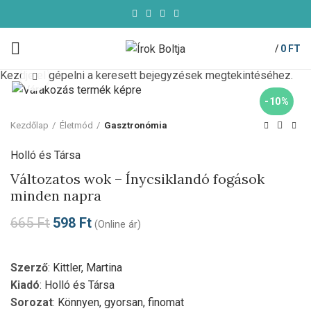
/
0
FT
Kezdje el gépelni a keresett bejegyzések megtekintéséhez.
Click to enlarge
-10%
Kezdőlap
Életmód
Gasztronómia
Holló és Társa
Változatos wok – Ínycsiklandó fogások
minden napra
665
Ft
598
Ft
(Online ár)
Szerző
:
Kittler, Martina
Kiadó
:
Holló és Társa
Sorozat
:
Könnyen, gyorsan, finomat