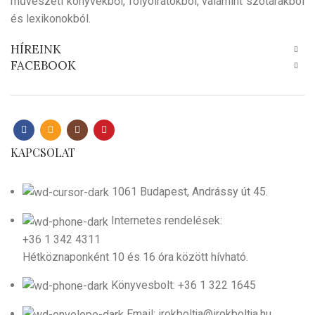
művészeti könyvekből, folyóiratokból, valamint szótárakból
és lexikonokból.
HÍREINK
FACEBOOK
KAPCSOLAT
1061 Budapest, Andrássy út 45.
Internetes rendelések:
+36 1 342 4311
Hétköznaponként 10 és 16 óra között hívható.
Könyvesbolt: +36 1 322 1645
Email: irokboltja@irokboltja.hu