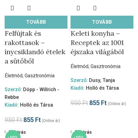
TOVÁBB
TOVÁBB
Felfújtak és
Keleti konyha –
rakottasok –
Receptek az 1001
ínycsiklandó ételek
éjszaka világából
a sütőből
Életmód
,
Gasztronómia
Életmód
,
Gasztronómia
Szerző:
Dusy, Tanja
Kiadó:
Holló és Társa
Szerző:
Döpp - Willrich -
Rebbe
950
Ft
855
Ft
(Online ár)
Kiadó:
Holló és Társa
950
Ft
855
Ft
(Online ár)
Bezárás
Bezárás
-10%
-10%