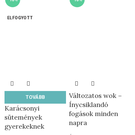
ELFOGYOTT
Változatos wok –
TOVÁBB
Ínycsiklandó
Karácsonyi
fogások minden
sütemények
napra
gyerekeknek