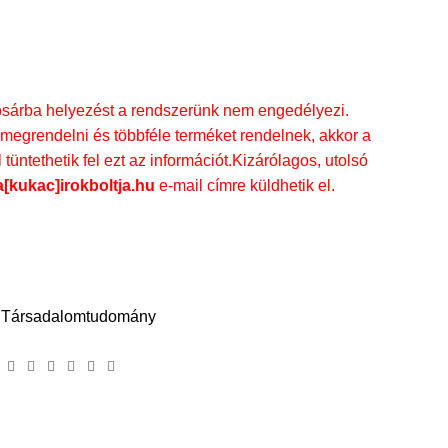
rba helyezést a rendszerünk nem engedélyezi.
megrendelni és többféle terméket rendelnek, akkor a
üntethetik fel ezt az információt.Kizárólagos, utolsó
a[kukac]irokboltja.hu
e-mail címre küldhetik el.
Társadalomtudomány