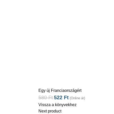
Egy új Franciaországért
580
Ft
522
Ft
(Online ár)
Vissza a könyvekhez
Next product