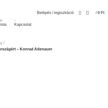
Belépés / regisztráció
/
0
Ft
ÁK
lista
Kapcsolat
ka
országért – Konrad Adenauer