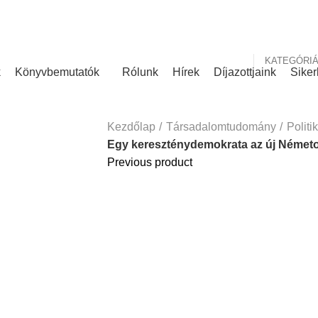
nk
Rólunk írták
KATEGÓRI
k
Könyvbemutatók
Rólunk
Hírek
Díjazottjaink
Siker
Kezdőlap
Társadalomtudomány
Politi
Egy kereszténydemokrata az új Német
Previous product