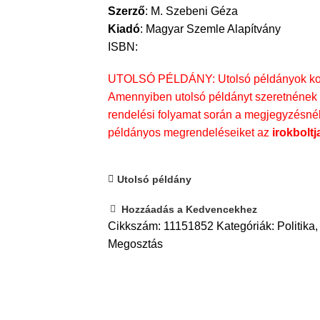
Szerző
:
M. Szebeni Géza
Kiadó
:
Magyar Szemle Alapítvány
ISBN:
UTOLSÓ PÉLDÁNY: Utolsó példányok kosá
Amennyiben utolsó példányt szeretnének 
rendelési folyamat során a megjegyzésnél t
példányos megrendeléseiket az
irokboltj
Utolsó példány
Hozzáadás a Kedvencekhez
Cikkszám:
11151852
Kategóriák:
Politika
,
Megosztás