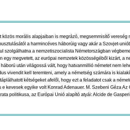
t közös morális alapjaiban is megrázó, megsemmisítő vereség n
sztulásától a harmincéves háborúig vagy akár a Szovjet-unióban 
tul szolgálhatna a nemzetiszocialista Németországban végbeme
n egy megvetett, az európai nemzetek közösségéből kizárt, a ne
 háború után világossá vált, hogy hatvanmillió németet nem leh
dus vivendit kell teremteni, amely a németség számára is kiala
 táplálhatott kétségeket afelől, hogy ezt a feladatot csak a néme
 e kevesek egyike volt Konrad Adenauer. M. Szebeni Géza Az Olv
a politikusa, az Európai Unió alapító atyái: Alcide de Gaspe