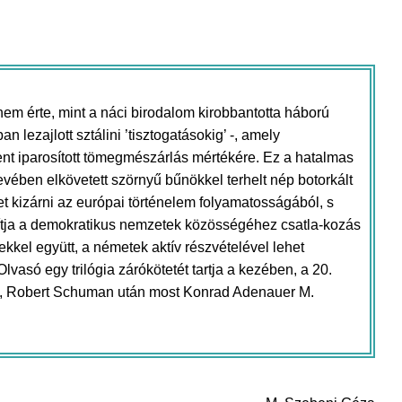
em érte, mint a náci birodalom kirobbantotta háború
lezajlott sztálini ’tisztogatásokig’ -, amely
nt iparosított tömegmészárlás mértékére. Ez a hatalmas
vében elkövetett szörnyű bűnökkel terhelt nép botorkált
et kizárni az európai történelem folyamatosságából, s
kítja a demokratikus nemzetek közösségéhez csatla-kozás
tekkel együtt, a németek aktív részvételével lehet
asó egy trilógia zárókötetét tartja a kezében, a 20.
ri, Robert Schuman után most Konrad Adenauer M.