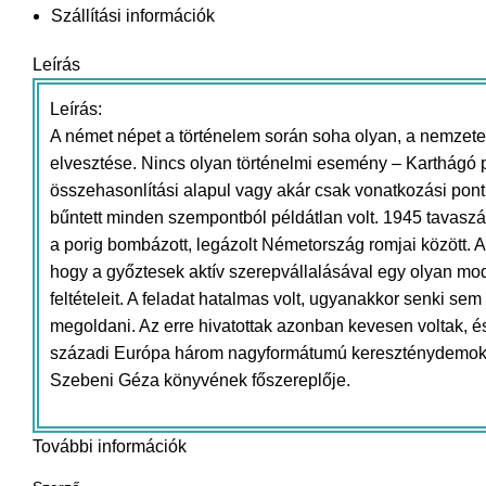
Szállítási információk
Leírás
Leírás:
A német népet a történelem során soha olyan, a nemzete
elvesztése. Nincs olyan történelmi esemény – Karthágó pu
összehasonlítási alapul vagy akár csak vonatkozási pon
bűntett minden szempontból példátlan volt. 1945 tavaszá
a porig bombázott, legázolt Németország romjai között. A
hogy a győztesek aktív szerepvállalásával egy olyan mo
feltételeit. A feladat hatalmas volt, ugyanakkor senki sem
megoldani. Az erre hivatottak azonban kevesen voltak, és
századi Európa három nagyformátumú kereszténydemokrat
Szebeni Géza könyvének főszereplője.
További információk