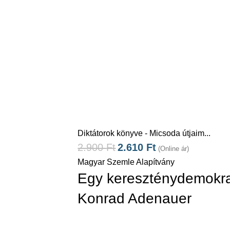
Diktátorok könyve - Micsoda útjaim...
2.900
Ft
2.610
Ft
(Online ár)
Magyar Szemle Alapítvány
Egy kereszténydemokra
Konrad Adenauer