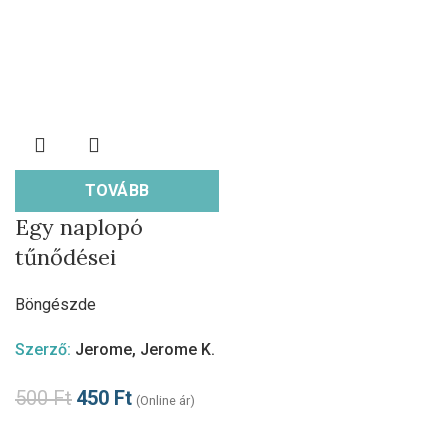
TOVÁBB
Egy naplopó
tűnődései
Böngészde
Szerző:
Jerome, Jerome K.
500
Ft
450
Ft
(Online ár)