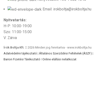
Email: irokboltja@irokboltja.hu
Nyitvatartás:
H-P: 10:00-19:00
Szo: 11:00-15:00
V: Zárva
Írók Boltja Kft.
2026 Minden jog fenntartva - www.irokboltja.hu
Adatvédelmi tájékoztató
|
Általános Szerződési Feltételek (ÁSZF)
|
Barion Fizetési Tájékoztató
|
Online elállási nyilatkozat
Weboldal készítés
:
Gyors Weboldal készítés
-
www.gyors-weboldal-keszites.hu
Cookie-kat használunk, hogy javítsuk az élményt
weboldalunkon. A weboldal böngészésével Ön hozzájárul a
cookie-k használatához.