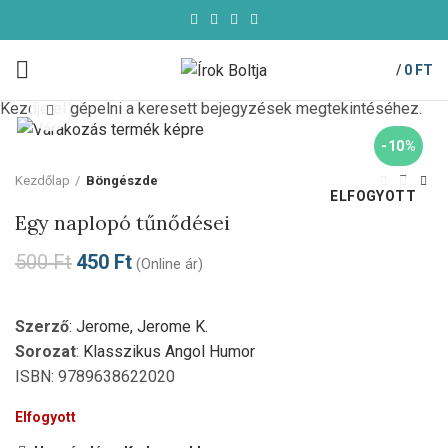
/
0
FT
Kezdje el gépelni a keresett bejegyzések megtekintéséhez.
Click to enlarge
-10%
Kezdőlap
Böngészde
ELFOGYOTT
Egy naplopó tűnődései
500
Ft
450
Ft
(Online ár)
Szerző
:
Jerome, Jerome K.
Sorozat
:
Klasszikus Angol Humor
ISBN: 9789638622020
Elfogyott