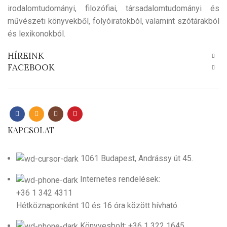
irodalomtudományi, filozófiai, társadalomtudományi és
művészeti könyvekből, folyóiratokból, valamint szótárakból
és lexikonokból.
HÍREINK
FACEBOOK
KAPCSOLAT
1061 Budapest, Andrássy út 45.
Internetes rendelések:
+36 1 342 4311
Hétköznaponként 10 és 16 óra között hívható.
Könyvesbolt: +36 1 322 1645