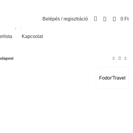
0
Belépés / regisztráció
0
Ft
erlista
Kapcsolat
udapest
Fodor'Travel