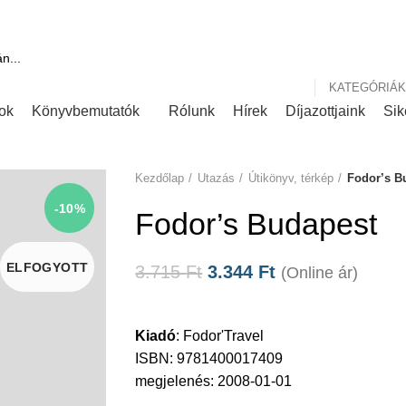
ink
Rólunk írták
KATEGÓRIÁK
ok
Könyvbemutatók
Rólunk
Hírek
Díjazottjaink
Sik
Kezdőlap
Utazás
Útikönyv, térkép
Fodor’s B
-10%
Fodor’s Budapest
ELFOGYOTT
3.715
Ft
3.344
Ft
(Online ár)
Kiadó
:
Fodor'Travel
ISBN: 9781400017409
megjelenés: 2008-01-01