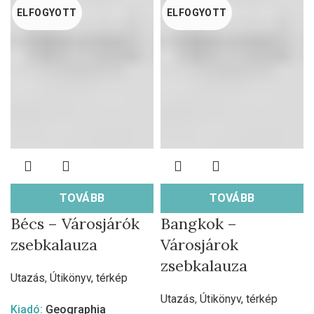
ELFOGYOTT
ELFOGYOTT
TOVÁBB
TOVÁBB
Bécs – Városjárók
Bangkok –
zsebkalauza
Városjárok
zsebkalauza
Utazás
,
Útikönyv, térkép
Utazás
,
Útikönyv, térkép
Kiadó:
Geographia