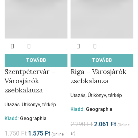
TOVÁBB
TOVÁBB
Szentpétervár –
Riga – Városjárók
Városjárók
zsebkalauza
zsebkalauza
Utazás
,
Útikönyv, térkép
Utazás
,
Útikönyv, térkép
Kiadó:
Geographia
Kiadó:
Geographia
2.290
Ft
2.061
Ft
(Online
1.750
Ft
1.575
Ft
ár)
(Online