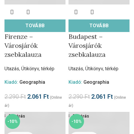
TOVÁBB
TOVÁBB
Firenze –
Budapest –
Városjárók
Városjárók
zsebkalauza
zsebkalauza
Utazás
,
Útikönyv, térkép
Utazás
,
Útikönyv, térkép
Kiadó:
Geographia
Kiadó:
Geographia
2.290
Ft
2.061
Ft
2.290
Ft
2.061
Ft
(Online
(Online
ár)
ár)
Bezárás
Bezárás
-10%
-10%