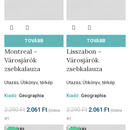
TOVÁBB
TOVÁBB
Montreal –
Lisszabon –
Városjárók
Városjárók
zsebkalauza
zsebkalauza
Utazás
,
Útikönyv, térkép
Utazás
,
Útikönyv, térkép
Kiadó:
Geographia
Kiadó:
Geographia
2.290
Ft
2.061
Ft
2.290
Ft
2.061
Ft
(Online
(Online
ár)
ár)
Bezárás
Bezárás