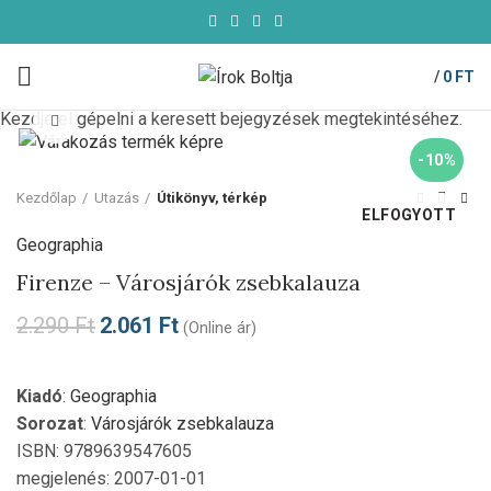
/
0
FT
Kezdje el gépelni a keresett bejegyzések megtekintéséhez.
Click to enlarge
-10%
Kezdőlap
Utazás
Útikönyv, térkép
ELFOGYOTT
Geographia
Firenze – Városjárók zsebkalauza
2.290
Ft
2.061
Ft
(Online ár)
Kiadó
:
Geographia
Sorozat
:
Városjárók zsebkalauza
ISBN: 9789639547605
megjelenés: 2007-01-01