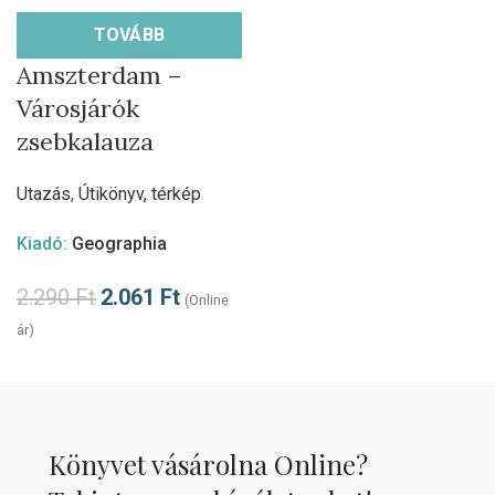
TOVÁBB
Amszterdam –
Városjárók
zsebkalauza
Utazás
,
Útikönyv, térkép
Kiadó:
Geographia
2.290
Ft
2.061
Ft
(Online
ár)
Könyvet vásárolna Online?