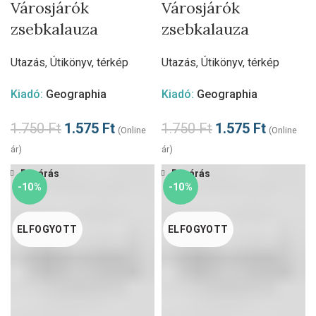
Városjárók
Városjárók
zsebkalauza
zsebkalauza
Utazás
,
Útikönyv, térkép
Utazás
,
Útikönyv, térkép
Kiadó:
Geographia
Kiadó:
Geographia
1.750
Ft
1.575
Ft
1.750
Ft
1.575
Ft
(Online
(Online
ár)
ár)
Bezárás
Bezárás
-10%
-10%
ELFOGYOTT
ELFOGYOTT