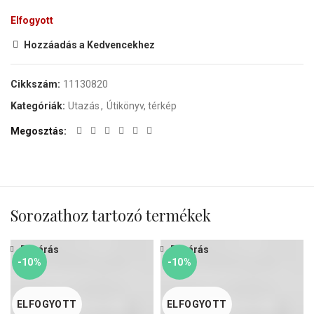
Elfogyott
Hozzáadás a Kedvencekhez
Cikkszám:
11130820
Kategóriák:
Utazás
,
Útikönyv, térkép
Megosztás
Sorozathoz tartozó termékek
Bezárás
Bezárás
-10%
-10%
ELFOGYOTT
ELFOGYOTT