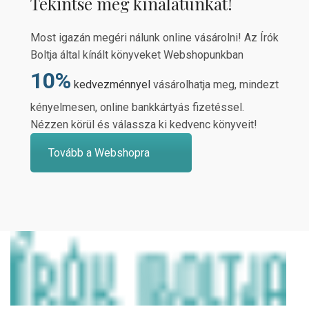
Tekintse meg kínálatunkat!
Most igazán megéri nálunk online vásárolni! Az Írók
Boltja által kínált könyveket Webshopunkban
10%
kedvezménnyel
vásárolhatja meg, mindezt
kényelmesen, online bankkártyás fizetéssel.
Nézzen körül és válassza ki kedvenc könyveit!
Tovább a Webshopra