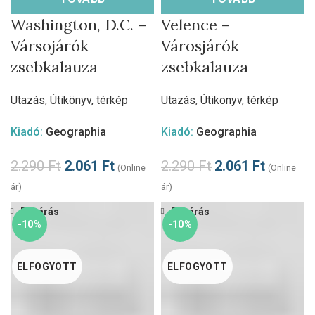
Washington, D.C. –
Velence –
Vársojárók
Városjárók
zsebkalauza
zsebkalauza
Utazás
,
Útikönyv, térkép
Utazás
,
Útikönyv, térkép
Kiadó:
Geographia
Kiadó:
Geographia
2.290
Ft
2.061
Ft
2.290
Ft
2.061
Ft
(Online
(Online
ár)
ár)
Bezárás
Bezárás
-10%
-10%
ELFOGYOTT
ELFOGYOTT