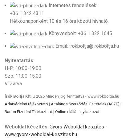
Internetes rendelések:
+36 1 342 4311
Hétköznaponként 10 és 16 óra között hívható.
Könyvesbolt: +36 1 322 1645
Email: irokboltja@irokboltja.hu
Nyitvatartás:
H-P: 10:00-19:00
Szo: 11:00-15:00
V: Zárva
Írók Boltja Kft.
2026 Minden jog fenntartva - www.irokboltja.hu
Adatvédelmi tájékoztató
|
Általános Szerződési Feltételek (ÁSZF)
|
Barion Fizetési Tájékoztató
|
Online elállási nyilatkozat
Weboldal készítés
:
Gyors Weboldal készítés
-
www.gyors-weboldal-keszites.hu