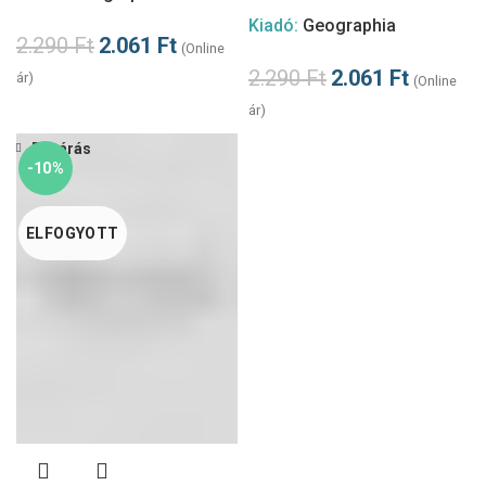
Kiadó:
Geographia
2.290
Ft
2.061
Ft
(Online
2.290
Ft
2.061
Ft
ár)
(Online
ár)
Bezárás
-10%
ELFOGYOTT