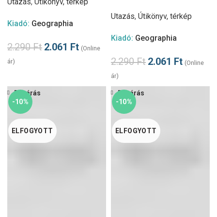
Utazás
,
Útikönyv, térkép
Utazás
,
Útikönyv, térkép
Kiadó:
Geographia
Kiadó:
Geographia
2.290
Ft
2.061
Ft
(Online
2.290
Ft
2.061
Ft
ár)
(Online
ár)
Bezárás
Bezárás
-10%
-10%
ELFOGYOTT
ELFOGYOTT