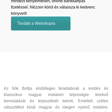
mindezt kényelmesen, online bankkártyás
fizetéssel. Nézzen körül és válassza ki kedvenc
könyveit!
Tovább a Webshopra
Az Írók Boltja elsődleges feladatának a kortárs és
klasszikus magyar irodalom teljességre törekvő
bemutatását és terjesztését tekinti. Emellett széles
választékot kínál magyar és idegen nyelvű irodalmi,