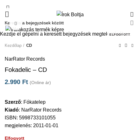
0
Click to enlarge
Kezdje el gépelni a keresett bejegyzések megtekintéséhez.
ELFOGYOTT
Kezdőlap
CD
NarRator Records
Fokadelic – CD
2.990
Ft
(Online ár)
Szerző
:
Fókatelep
Kiadó
:
NarRator Records
ISBN: 5998733101055
megjelenés: 2011-01-01
Elfogyott