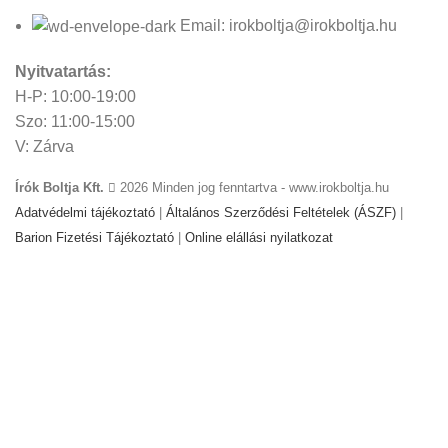
Email: irokboltja@irokboltja.hu
Nyitvatartás:
H-P: 10:00-19:00
Szo: 11:00-15:00
V: Zárva
Írók Boltja Kft.
2026 Minden jog fenntartva - www.irokboltja.hu
Adatvédelmi tájékoztató
|
Általános Szerződési Feltételek (ÁSZF)
|
Barion Fizetési Tájékoztató
|
Online elállási nyilatkozat
Weboldal készítés
:
Gyors Weboldal készítés
-
www.gyors-
weboldal-keszites.hu
Cookie-kat használunk, hogy javítsuk az élményt
weboldalunkon. A weboldal böngészésével Ön hozzájárul a
cookie-k használatához.