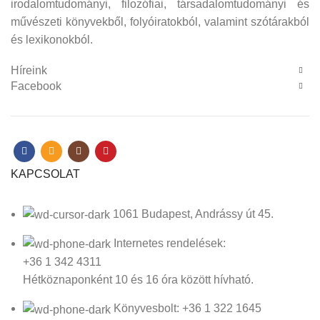
irodalomtudományi, filozófiai, társadalomtudományi és
művészeti könyvekből, folyóiratokból, valamint szótárakból
és lexikonokból.
Híreink
Facebook
KAPCSOLAT
1061 Budapest, Andrássy út 45.
Internetes rendelések:
+36 1 342 4311
Hétköznaponként 10 és 16 óra között hívható.
Könyvesbolt: +36 1 322 1645