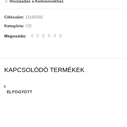
Hozzáadás a Kedvencekhez
Cikkszám:
11165592
Kategória:
CD
Megosztás
KAPCSOLÓDÓ TERMÉKEK
Bezárás
Bezárás
Bezárás
Bezárás
Bezárás
Bezárás
Bezárás
Bezárás
ELFOGYOTT
ELFOGYOTT
ELFOGYOTT
ELFOGYOTT
ELFOGYOTT
ELFOGYOTT
ELFOGYOTT