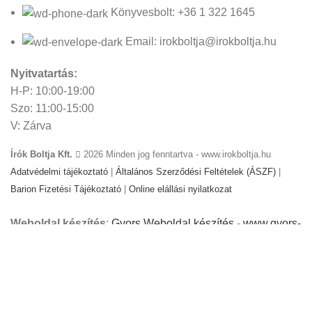
Könyvesbolt: +36 1 322 1645
Email: irokboltja@irokboltja.hu
Nyitvatartás:
H-P: 10:00-19:00
Szo: 11:00-15:00
V: Zárva
Írók Boltja Kft.
2026 Minden jog fenntartva - www.irokboltja.hu
Adatvédelmi tájékoztató
|
Általános Szerződési Feltételek (ÁSZF)
|
Barion Fizetési Tájékoztató
|
Online elállási nyilatkozat
Weboldal készítés
:
Gyors Weboldal készítés
-
www.gyors-
weboldal-keszites.hu
Cookie-kat használunk, hogy javítsuk az élményt
weboldalunkon. A weboldal böngészésével Ön hozzájárul a