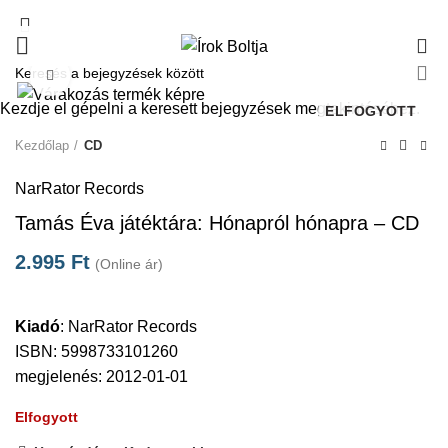
0
Click to enlarge
Kezdje el gépelni a keresett bejegyzések megtekintéséhez.
ELFOGYOTT
Kezdőlap
CD
NarRator Records
Tamás Éva játéktára: Hónapról hónapra – CD
2.995
Ft
(Online ár)
Kiadó
:
NarRator Records
ISBN: 5998733101260
megjelenés: 2012-01-01
Elfogyott