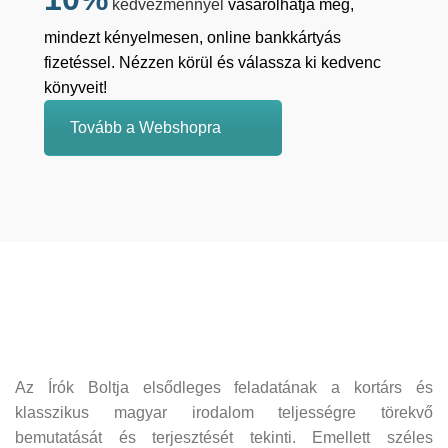
kedvezménnyel
vásárolhatja meg,
mindezt kényelmesen, online bankkártyás
fizetéssel. Nézzen körül és válassza ki kedvenc
könyveit!
Tovább a Webshopra
Az Írók Boltja elsődleges feladatának a kortárs és
klasszikus magyar irodalom teljességre törekvő
bemutatását és terjesztését tekinti. Emellett széles